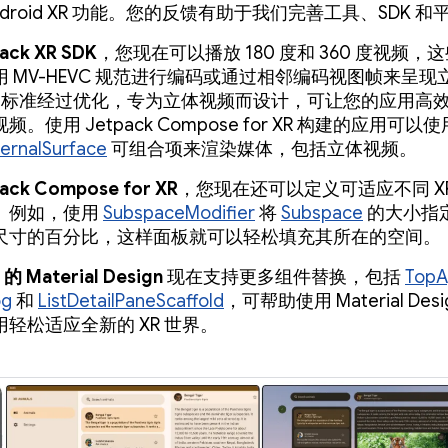
ndroid XR 功能。您的反馈有助于我们完善工具、SDK 
ack XR SDK
，您现在可以播放 180 度和 360 度视频，
 MV-HEVC 规范进行编码或通过相邻编码视图帧来呈现
EVC 标准经过优化，专为立体视频而设计，可让您的应用高
。使用 Jetpack Compose for XR 构建的应用可以使
ternalSurface
可组合项来渲染媒体，包括立体视频。
ack Compose for XR
，您现在还可以定义可适应不同 X
。例如，使用
SubspaceModifier
将
Subspace
的大小指
尺寸的百分比，这样面板就可以轻松填充其所在的空间。
的 Material Design
现在支持更多组件替换，包括
TopA
og
和
ListDetailPaneScaffold
，可帮助使用 Material Des
轻松适应全新的 XR 世界。