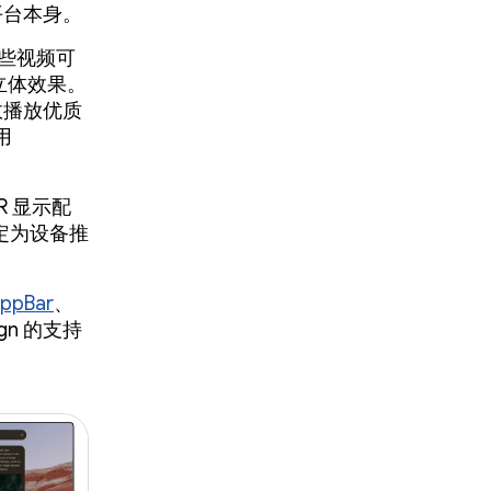
和平台本身。
这些视频可
立体效果。
效播放优质
用
R 显示配
定为设备推
ppBar
、
ign 的支持