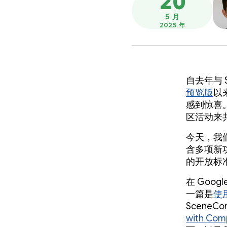
20
5 月
2025 年
自去年与 S
预览版
以
感到惊喜
区活动来
今天，我
含多项新功
的开放标
在 Goog
一篇是
使用
SceneCo
with Comp