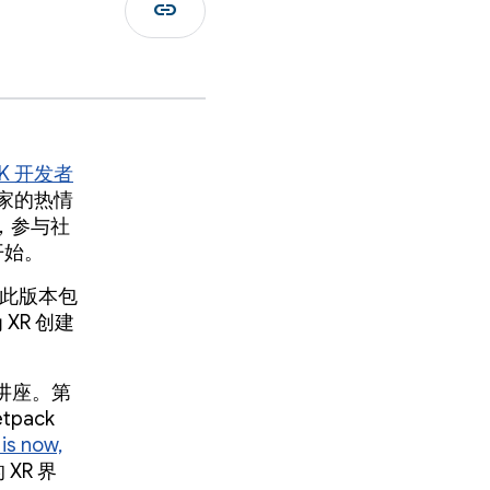
link
SDK 开发者
大家的热情
，参与社
开始。
。此版本包
XR 创建
技术讲座。第
pack
 is now,
XR 界