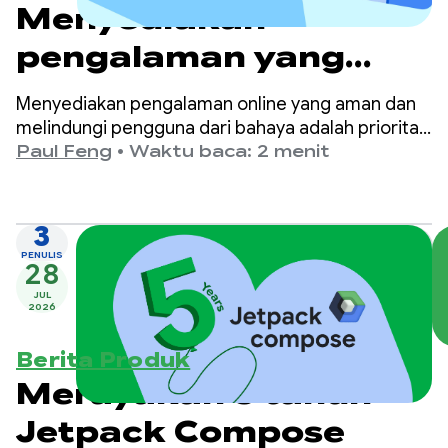
Menyediakan
pengalaman yang
lebih aman dan sesuai
Menyediakan pengalaman online yang aman dan
usia di Google Play
melindungi pengguna dari bahaya adalah prioritas
utama di Google Play.
Paul Feng
•
Waktu baca: 2 menit
3
PENULIS
28
JUL
2026
Berita Produk
Merayakan 5 tahun
Jetpack Compose