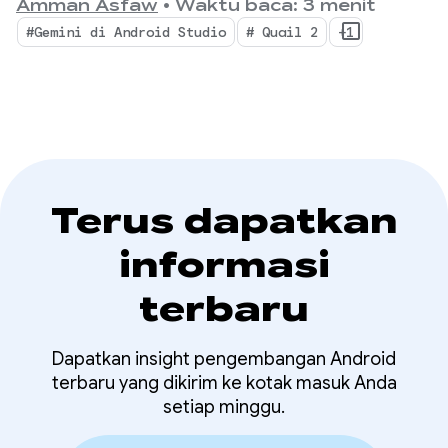
perubahan pada IDE Anda dengan alur kerja
Amman Asfaw
•
Waktu baca: 3 menit
Studio
agentik serentak, pembuatan profil kebocoran
#Gemini di Android Studio
# Quail 2
+1
memori yang terintegrasi secara native, dan
perbaikan error yang sadar konteks.
Terus dapatkan
informasi
terbaru
Dapatkan insight pengembangan Android
terbaru yang dikirim ke kotak masuk Anda
setiap minggu.