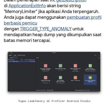
Dalam penerapan saat ini,
getDescription
di
ApplicationExitInfo
akan berisi string
"MemoryLimiter" jika aplikasi Anda terpengaruh.
Anda juga dapat menggunakan
pembuatan profil
berbasis pemicu
dengan
TRIGGER_TYPE_ANOMALY
untuk
mendapatkan heap dump yang dikumpulkan saat
batas memori tercapai.
Tugas LeakCanary di Profiler Android Studio