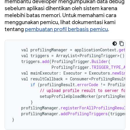
membantu developer mengumpulkan data debug
sebelum aplikasi dihentikan oleh sistem karena
melebihi batas memori. Untuk memahami cara
menggunakan pemicu, lihat dokumentasi kami
tentang
pembuatan profil berbasis pemicu
.
val
profilingManager
=
applicationContext
.
getS
val
triggers
=
ArrayList<ProfilingTrigger>
()
triggers
.
add
(
ProfilingTrigger
.
Builder
(
ProfilingTrigger
.
TRIGGER_TYPE_AN
val
mainExecutor
:
Executor
=
Executors
.
newSing
val
resultCallback
=
Consumer<ProfilingResult>
if
(
profilingResult
.
errorCode
!=
Profiling
// upload profile result to server for
setupProfileUploadWorker
(
profilingResu
}
profilingManager
.
registerForAllProfilingResult
profilingManager
.
addProfilingTriggers
(
triggers
}