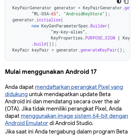
KeyPairGenerator
generator
=
KeyPairGenerator
.
getI
“
ML
-
DSA
-
65
”
,
"AndroidKeyStore"
);
generator
.
initialize
(
new
KeyGenParameterSpec
.
Builder
(
“
my
-
key
-
alias
”
,
KeyProperties
.
PURPOSE_SIGN
|
KeyPr
.
build
());
KeyPair
keyPair
=
generator
.
generateKeyPair
();
Mulai menggunakan Android 17
Anda dapat
mendaftarkan perangkat Pixel yang
didukung
untuk mendapatkan update Beta
Android ini dan mendatang secara over the air
(OTA). Jika tidak memiliki perangkat Pixel, Anda
dapat
menggunakan image sistem 64-bit dengan
Android Emulator
di Android Studio.
Jika saat ini Anda tergabung dalam program Beta