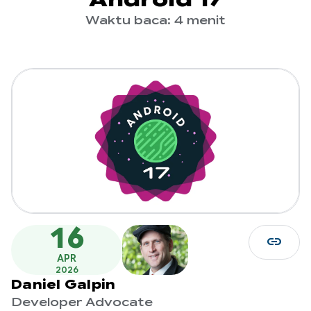
Waktu baca: 4 menit
16
link
APR
2026
Daniel Galpin
Developer Advocate