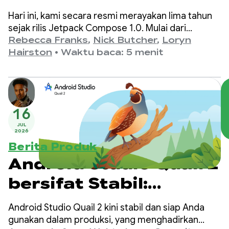
Hari ini, kami secara resmi merayakan lima tahun
sejak rilis Jetpack Compose 1.0. Mulai dari
versi 1.0, yang diumumkan pada 28 Juli 2021,
Rebecca Franks
,
Nick Butcher
,
Loryn
hingga rilis 1.11 terbaru, kami telah melihat evolusi
Hairston
•
Waktu baca: 5 menit
API yang signifikan selama bertahun-tahun, dan
kami ingin merayakannya.
16
JUL
2026
Berita Produk
Android Studio Quail 2
bersifat Stabil:
Multitasking dengan
Android Studio Quail 2 kini stabil dan siap Anda
agen AI Android
gunakan dalam produksi, yang menghadirkan