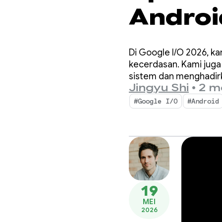
Andro
pengal
Di Google I/O 2026, k
Google 
kecerdasan. Kami jug
sistem dan menghadirk
Jingyu Shi
•
2 m
#Google I/O
#Android
19
MEI
2026