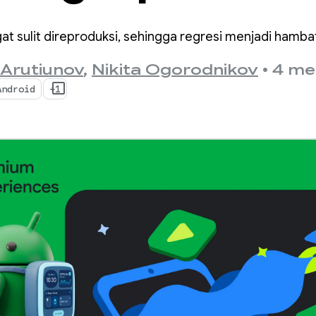
lam dengan
at sulit direproduksi, sehingga regresi menjadi hamba
ingManager
 Arutiunov
,
Nikita Ogorodnikov
•
4 me
Android
+1