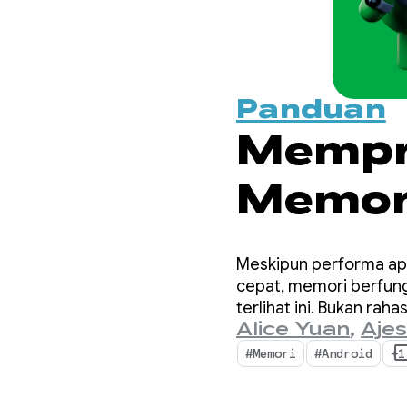
Panduan
Mempri
Memor
Pentin
Meskipun performa apli
cepat, memori berfung
terlihat ini. Bukan ra
Alice Yuan
,
Ajes
lebih penting dari seb
#Memori
#Android
+1