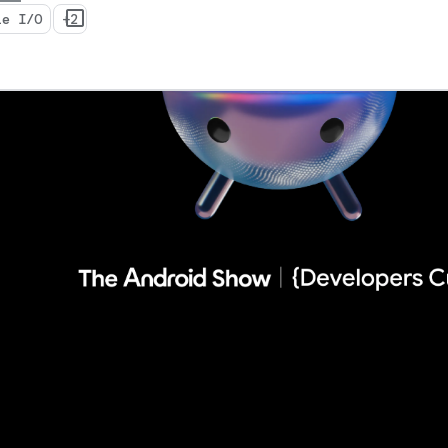
le I/O
+2