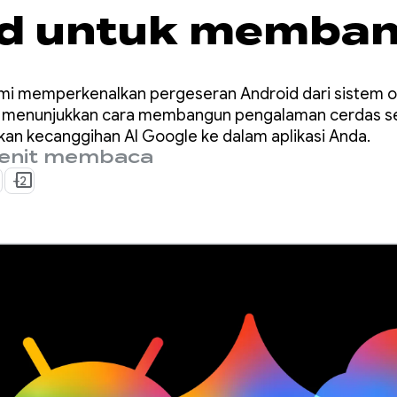
id untuk memba
aman cerdas dar
ami memperkenalkan pergeseran Android dari sistem o
I/O ‘26
a menunjukkan cara membangun pengalaman cerdas se
an kecanggihan AI Google ke dalam aplikasi Anda.
enit membaca
+2