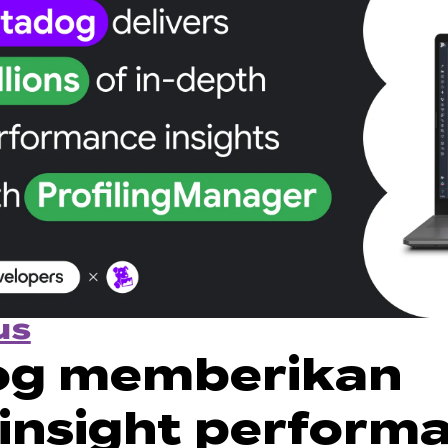
us
og memberikan
 insight perform