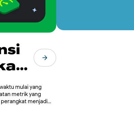
nsi
arrow_forward
kah
17
 waktu mulai yang
atan metrik yang
i perangkat menjadi