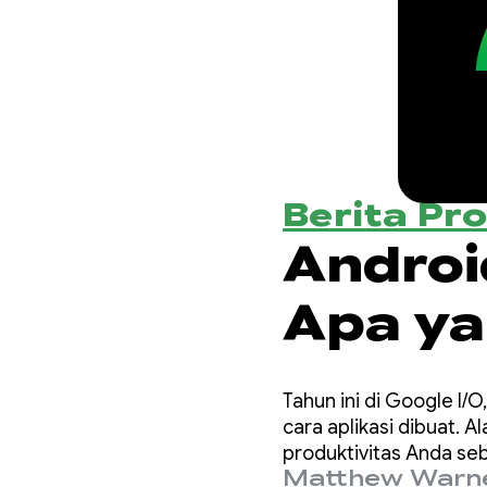
Berita Pr
Android
Apa ya
Develo
Tahun ini di Google I
cara aplikasi dibuat. 
produktivitas Anda se
Matthew Warn
dalam codebase.