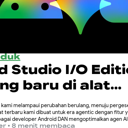
oduk
 Studio I/O Editi
ng baru di alat
per Android
/O, kami melampaui perubahan berulang, menuju perg
Alat terbaru kami dibuat untuk era agentic dengan fitu
bagai developer Android DAN mengoptimalkan agen AI
er
•
8 menit membaca