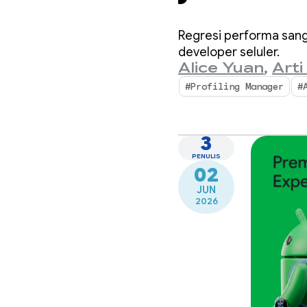
menda
Regresi performa sang
Profil
developer seluler.
Alice Yuan
,
Arti
#Profiling Manager
#
3
PENULIS
02
JUN
2026