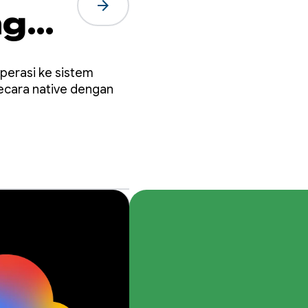
arrow_forward
ngun
i
perasi ke sistem
cara native dengan