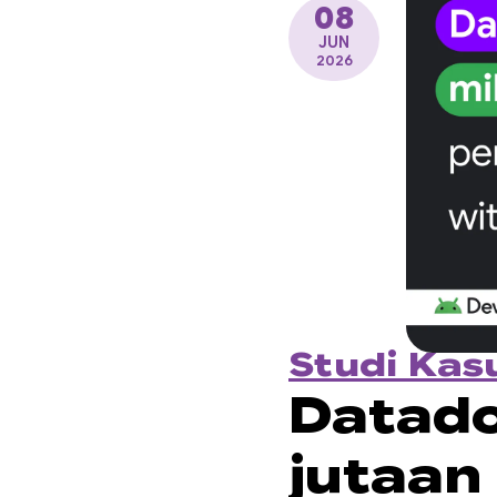
08
JUN
2026
Studi Kas
Datad
jutaan