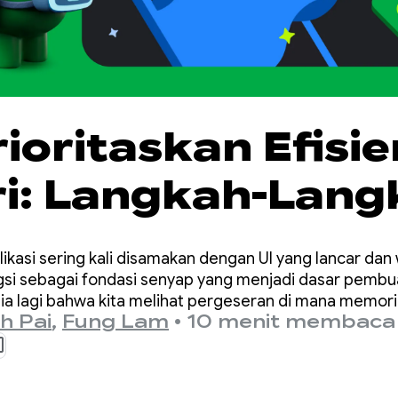
oritaskan Efisie
i: Langkah-Lang
g untuk Android 
kasi sering kali disamakan dengan UI yang lancar dan
si sebagai fondasi senyap yang menjadi dasar pembu
hasia lagi bahwa kita melihat pergeseran di mana memor
h Pai
,
Fung Lam
•
10 menit membaca
elumnya.