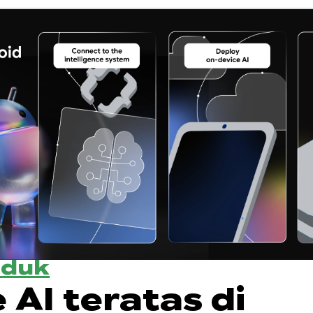
oduk
 AI teratas di