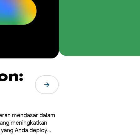
on:
arrow_forward
eseran mendasar dalam
r yang meningkatkan
 yang Anda deploy