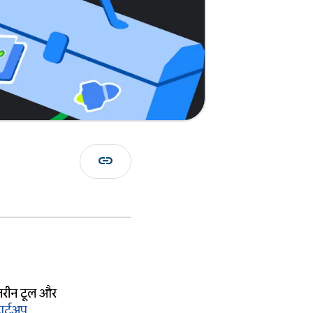
link
हतरीन टूल और
टार्टअप