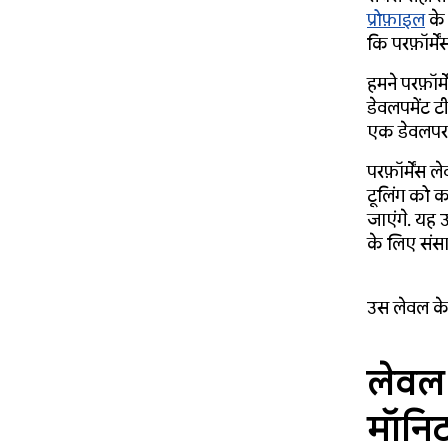
प्रोफ़ाइल
के 
कि परफ़ॉर्म
हमने परफ़ॉर
डेवलपमेंट ट
एक डेवलपर ह
परफ़ॉर्मेंस ल
टूलिंग को क
जाएंगे. यह 
के लिए संसाध
उस लेवल के 
लेवल 
मॉनिट