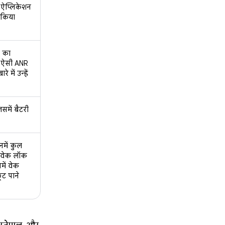
 ऐप्लिकेशन
 किया
ं का
र ऐसी ANR
में उन्हें
समें बैटरी
में कुल
क वेक लॉक
में वेक
ूट पाने