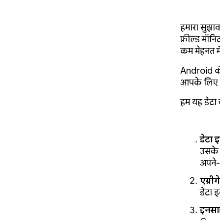
हमारा सुझा
फ़ील्ड मॉनि
कम मेहनत म
Android की
आपके लिए अ
हम यह डेटा क
डेटा 
उसके 
अपने-
एग्री
डेटा 
इनसाइ