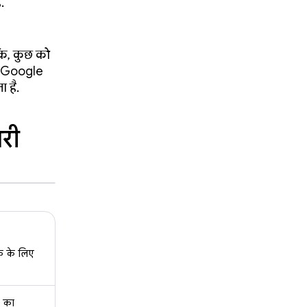
.
ंकि, कुछ को
से Google
 है.
री
िक के लिए
ं का