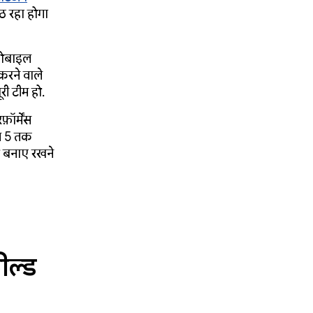
ठ रहा होगा
 मोबाइल
करने वाले
री टीम हो.
़ॉर्मेंस
वल 5 तक
को बनाए रखने
ील्ड