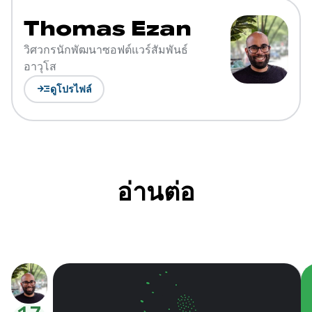
Thomas Ezan
วิศวกรนักพัฒนาซอฟต์แวร์สัมพันธ์
อาวุโส
read_more
ดูโปรไฟล์
อ่านต่อ