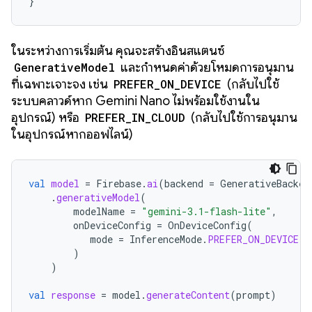
}
ในระหว่างการเริ่มต้น คุณจะสร้างอินสแตนซ์
GenerativeModel
และกำหนดค่าด้วยโหมดการอนุมาน
ที่เฉพาะเจาะจง เช่น
PREFER_ON_DEVICE
(กลับไปใช้
ระบบคลาวด์หาก Gemini Nano ไม่พร้อมใช้งานใน
อุปกรณ์) หรือ
PREFER_IN_CLOUD
(กลับไปใช้การอนุมาน
ในอุปกรณ์หากออฟไลน์)
val
model
=
Firebase
.
ai
(
backend
=
GenerativeBacken
.
generativeModel
(
modelName
=
"gemini-3.1-flash-lite"
,
onDeviceConfig
=
OnDeviceConfig
(
mode
=
InferenceMode
.
PREFER_ON_DEVICE
)
)
val
response
=
model
.
generateContent
(
prompt
)