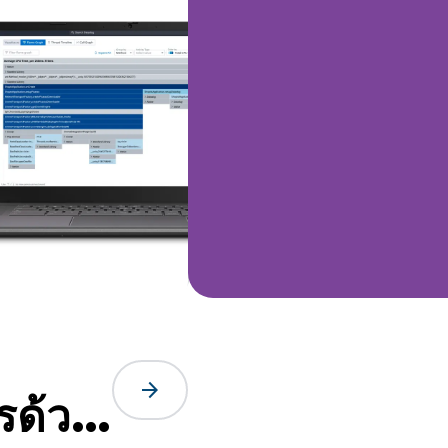
arrow_forward
รด้วย