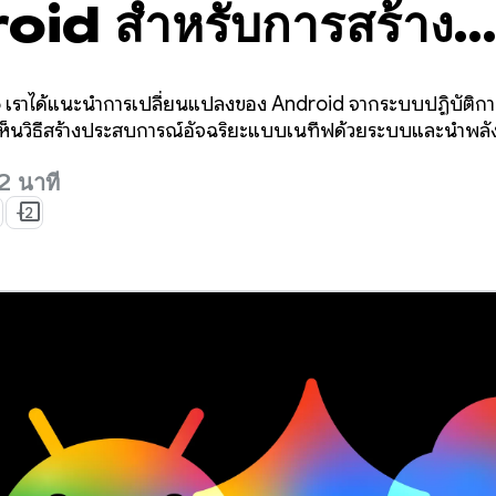
oid สำหรับการสร้าง
รณ์อัจฉริยะจาก Goo
เราได้แนะนำการเปลี่ยนแปลงของ Android จากระบบปฏิบัติกา
้เห็นวิธีสร้างประสบการณ์อัจฉริยะแบบเนทีฟด้วยระบบและนำพล
2 นาที
+2