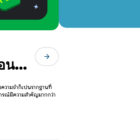
arrow_forward
ตอน
วยความจำก็เป็นรากฐานที่
ุปกรณ์มีความสำคัญมากกว่า