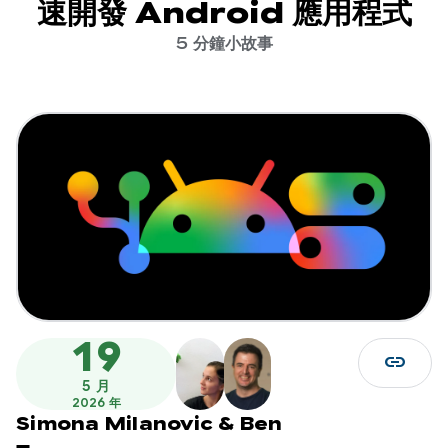
速開發 Android 應用程式
5 分鐘小故事
19
link
5 月
2026 年
Simona Milanovic
&
Ben