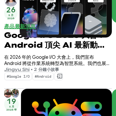
26
5 月
2026
產品最新消息
Google I/O 2026 大會：
Android 頂尖 AI 最新動
態，打造智慧體驗
在 2026 年的 Google I/O 大會上，我們宣布
Android 將從作業系統轉型為智慧系統。我們也展示
了如何使用系統原生建構智慧體驗，以及如何將
Jingyu Shi
•
2 分鐘小故事
Google AI 的強大功能帶入應用程式。
#Google I/O
#Android
+2
19
5 月
2026 年