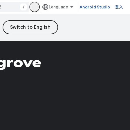
/
Android Studio
登入
grove