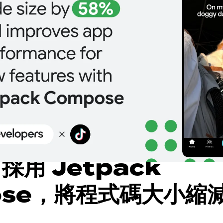
 採用 Jetpack
ose，將程式碼大小縮
並提升新功能的應用程