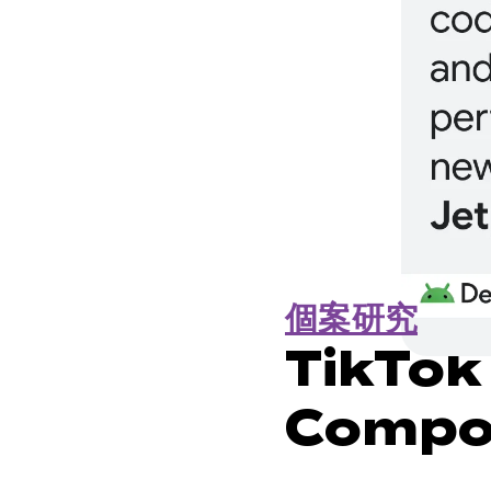
個案研究
TikTok
Comp
58%，