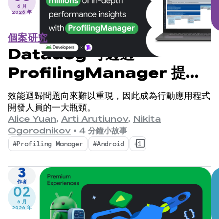
6 月
2026 年
個案研究
Datadog 可透過
ProfilingManager 提供
數百萬筆深入的效能洞察資料
效能迴歸問題向來難以重現，因此成為行動應用程式
開發人員的一大瓶頸。
Alice Yuan
,
Arti Arutiunov
,
Nikita
Ogorodnikov
•
4 分鐘小故事
#Profiling Manager
#Android
+1
3
作者
02
6 月
2026 年