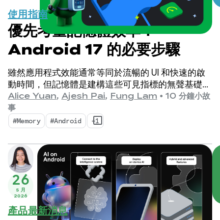
使用指南
優先考量記憶體效率：
Android 17 的必要步驟
雖然應用程式效能通常等同於流暢的 UI 和快速的啟
動時間，但記憶體是建構這些可見指標的無聲基礎。
眾所皆知，裝置記憶體的重要性與日俱增。
Alice Yuan
,
Ajesh Pai
,
Fung Lam
•
10 分鐘小故
事
#Memory
#Android
+1
26
5 月
2026
產品最新消息