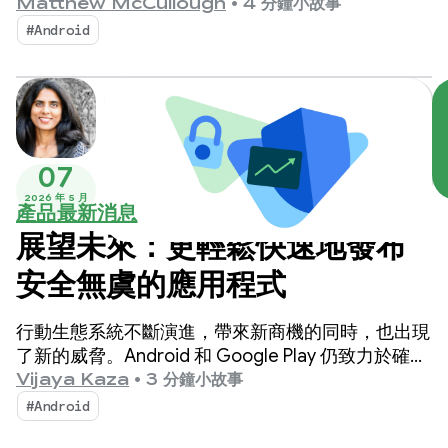
動商機。
Matthew McCullough
•
4 分鐘小故事
#Android
07
2026 年 5 月
產品最新消息
展望未來：更輕鬆快速地發布
安全無虞的應用程式
行動生態系統不斷演進，帶來新商機的同時，也出現
了新的威脅。Android 和 Google Play 仍致力於確保
數十億使用者能安心使用應用程式，並讓開發人員創
Vijaya Kaza
•
3 分鐘小故事
新蓬勃發展。
#Android