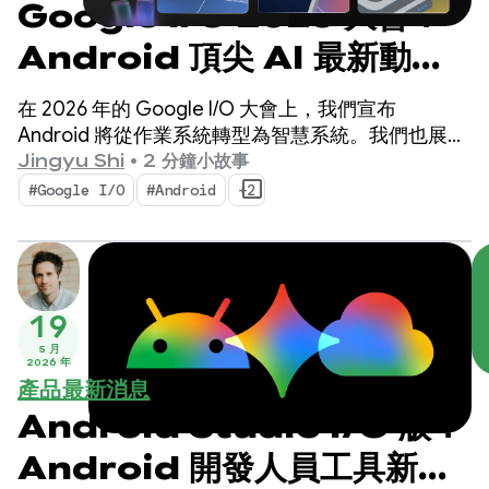
Google I/O 2026 大會：
Android 頂尖 AI 最新動
態，打造智慧體驗
在 2026 年的 Google I/O 大會上，我們宣布
Android 將從作業系統轉型為智慧系統。我們也展示
了如何使用系統原生建構智慧體驗，並將 Google AI
Jingyu Shi
•
2 分鐘小故事
的強大功能帶入應用程式。
#Google I/O
#Android
+2
19
5 月
2026 年
產品最新消息
Android Studio I/O 版：
Android 開發人員工具新功