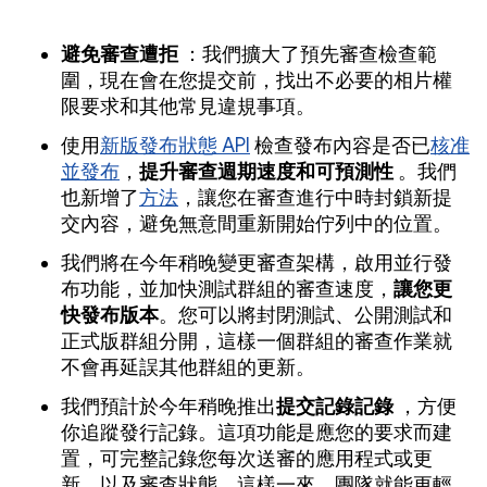
避免審查遭拒
：我們擴大了預先審查檢查範
圍，現在會在您提交前，找出不必要的相片權
限要求和其他常見違規事項。
使用
新版發布狀態 API
檢查發布內容是否已
核准
並發布
，
提升審查週期速度和可預測性
。我們
也新增了
方法
，讓您在審查進行中時封鎖新提
交內容，避免無意間重新開始佇列中的位置。
我們將在今年稍晚變更審查架構，啟用並行發
布功能，並加快測試群組的審查速度，
讓您更
快發布版本
。您可以將封閉測試、公開測試和
正式版群組分開，這樣一個群組的審查作業就
不會再延誤其他群組的更新。
我們預計於今年稍晚推出
提交記錄記錄
，方便
你追蹤發行記錄。這項功能是應您的要求而建
置，可完整記錄您每次送審的應用程式或更
新，以及審查狀態。這樣一來，團隊就能更輕