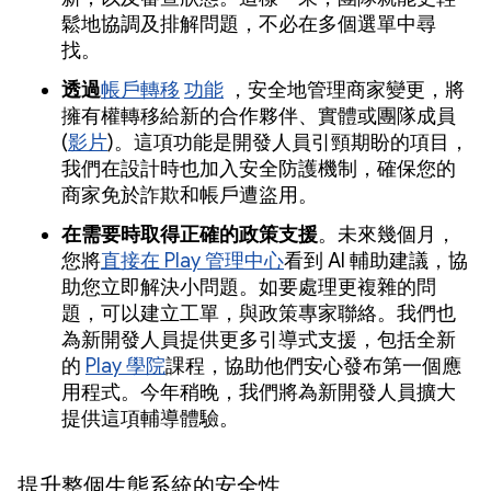
鬆地協調及排解問題，不必在多個選單中尋
找。
透過
帳戶轉移
功能
，安全地管理商家變更，將
擁有權轉移給新的合作夥伴、實體或團隊成員
(
影片
)。這項功能是開發人員引頸期盼的項目，
我們在設計時也加入安全防護機制，確保您的
商家免於詐欺和帳戶遭盜用。
在需要時取得正確的政策支援
。未來幾個月，
您將
直接在 Play 管理中心
看到 AI 輔助建議，協
助您立即解決小問題。如要處理更複雜的問
題，可以建立工單，與政策專家聯絡。我們也
為新開發人員提供更多引導式支援，包括全新
的
Play 學院
課程，協助他們安心發布第一個應
用程式。今年稍晚，我們將為新開發人員擴大
提供這項輔導體驗。
提升整個生態系統的安全性