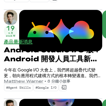
19
5 月
2026 年
產品最新消息
Android Studio I/O 版：
Android 開發人員工具新功
能
今年在 Google I/O 大會上，我們將超越疊代式變
更，朝向應用程式建構方式的根本轉變邁進。我們最
新推出的工具專為 AI 代理時代而生，不僅能提升
Matthew Warner
•
8 分鐘小故事
Android 開發人員的工作效率，還能強化您在程式碼
#Agent Skills
#Google I/O
+2
集部署的 AI 代理。