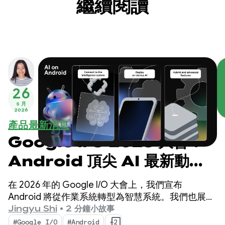
繼續閱讀
26
5 月
2026
產品最新消息
Google I/O 2026 大會：
Android 頂尖 AI 最新動
態，打造智慧體驗
在 2026 年的 Google I/O 大會上，我們宣布
Android 將從作業系統轉型為智慧系統。我們也展示
了如何使用系統原生建構智慧體驗，並將 Google AI
Jingyu Shi
•
2 分鐘小故事
的強大功能帶入應用程式。
#Google I/O
#Android
+2