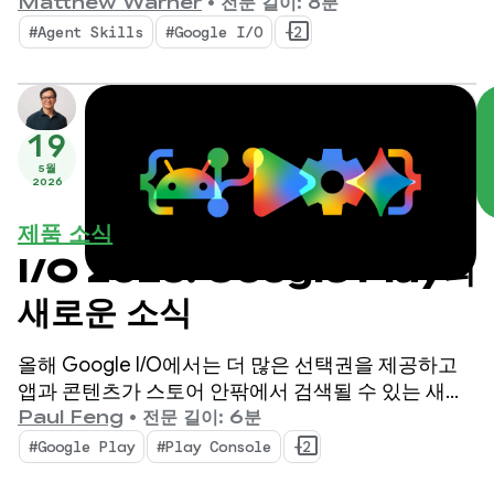
신 도구는 에이전트 시대에 맞게 설계되었으며,
Matthew Warner
•
전문 길이: 8분
Android 개발자의 생산성을 높이고 코드베이스에 배
#Agent Skills
#Google I/O
+2
포하는 AI 에이전트를 강화하는 기능을 제공합니다.
19
5월
2026
제품 소식
I/O 2026: Google Play의
새로운 소식
올해 Google I/O에서는 더 많은 선택권을 제공하고
앱과 콘텐츠가 스토어 안팎에서 검색될 수 있는 새로
운 방법을 제공하는 진화하는 비즈니스 모델에 대해
Paul Feng
•
전문 길이: 6분
이야기했습니다. 또한 복잡한 과정 없이 비즈니스를
#Google Play
#Play Console
+2
효율적으로 확장할 수 있도록 돕는 고급 도구와 유용