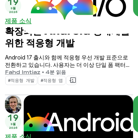
19
5월
2026
제품 소식
확장되는 Android 생태계를
위한 적응형 개발
Android 17 출시와 함께 적응형 우선 개발 표준으로
전환하고 있습니다. 사용자는 더 이상 단일 폼 팩터에
의존하지 않습니다. 하루 종일 휴대전화, 폴더블, 태블
Fahd Imtiaz
•
4분 읽음
릿, 노트북, 자동차 디스플레이, 몰입형 XR 환경 간에
#적응형 개발
#적응형 앱
+1
전환합니다.
19
5월
2026
제품 소식