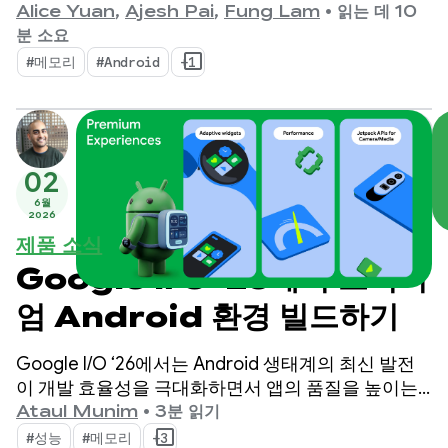
항목이 구축되는 조용한 기반 역할을 합니다. 기기 메
Alice Yuan
,
Ajesh Pai
,
Fung Lam
•
읽는 데 10
모리가 그 어느 때보다 중요해지는 변화가 일어나고
분 소요
있다는 것은 공공연한 사실입니다.
#메모리
#Android
+1
02
6월
2026
제품 소식
Google I/O ‘26에서 프리미
엄 Android 환경 빌드하기
Google I/O ‘26에서는 Android 생태계의 최신 발전
이 개발 효율성을 극대화하면서 앱의 품질을 높이는
데 어떻게 도움이 되는지 소개했습니다.
Ataul Munim
•
3분 읽기
#성능
#메모리
+3