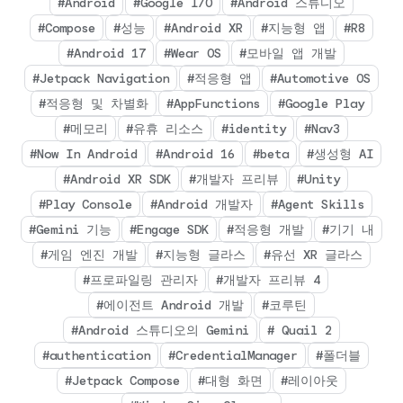
#Android
#Google I/O
#Android 스튜디오
#Compose
#성능
#Android XR
#지능형 앱
#R8
#Android 17
#Wear OS
#모바일 앱 개발
#Jetpack Navigation
#적응형 앱
#Automotive OS
#적응형 및 차별화
#AppFunctions
#Google Play
#메모리
#유휴 리소스
#identity
#Nav3
#Now In Android
#Android 16
#beta
#생성형 AI
#Android XR SDK
#개발자 프리뷰
#Unity
#Play Console
#Android 개발자
#Agent Skills
#Gemini 기능
#Engage SDK
#적응형 개발
#기기 내
#게임 엔진 개발
#지능형 글라스
#유선 XR 글라스
#프로파일링 관리자
#개발자 프리뷰 4
#에이전트 Android 개발
#코루틴
#Android 스튜디오의 Gemini
# Quail 2
#authentication
#CredentialManager
#폴더블
#Jetpack Compose
#대형 화면
#레이아웃