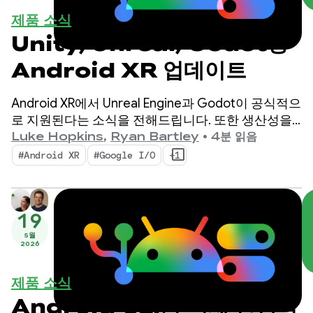
제품 소식
Unity, Unreal, Godot용
Android XR 업데이트
Android XR에서 Unreal Engine과 Godot이 공식적으
로 지원된다는 소식을 전해드립니다. 또한 생산성을
높이고 새로운 XR 기능을 지원하도록 설계된 새로운
Luke Hopkins
,
Ryan Bartley
•
4분 읽음
도구인 Android XR 엔진 허브와 Android XR 상호작
#Android XR
#Google I/O
+1
용 프레임워크도 출시합니다.
19
5월
2026
제품 소식
Android CLI가 이제 안정적