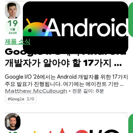
한 정보도 공개했습니다.
19
5월
2026
제품 소식
Google I/O에서 Android
개발자가 알아야 할 17가지 사
항
Google I/O '26에서는 Android 개발자를 위한 17가지
주요 발표가 진행됩니다. 여기에는 에이전트 기반 생
산성, UI 표준으로서의 Compose 우선, 확장되는 생
Matthew McCullough
•
전문 길이: 8분
태계를 위한 고성능 미디어 및 적응형 개발이 포함됩
#Google I/O
니다.