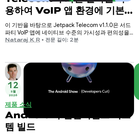
용하여 VoIP 앱 환경에 기본
공개 상태 제공
이 기반을 바탕으로 Jetpack Telecom v1.1.0은 서드
파티 VoIP 앱에 네이티브 수준의 가시성과 편의성을
제공합니다.
Nataraj K R
•
전문 길이: 2분
12
5월
2026
제품 소식
Android의 인텔리전스 시스
템 빌드