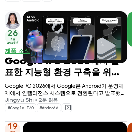
26
5월
2026년
제품 소식
Google I/O 2026에서 발
표한 지능형 환경 구축을 위한
Android의 주요 AI 업데이
Google I/O 2026에서 Google은 Android가 운영체
트
제에서 인텔리전스 시스템으로 전환된다고 발표했습
니다. 또한 시스템을 사용하여 기본적으로 지능형 환
Jingyu Shi
•
2분 읽음
경을 구축하고 Google AI의 기능을 앱에 도입하는 방
#Google I/O
#Android
+2
법을 시연했습니다.
19