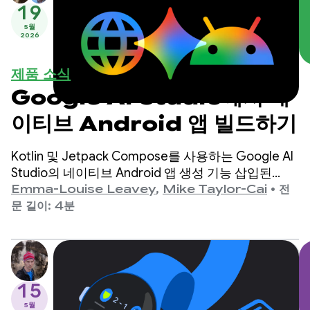
19
5월
2026
제품 소식
Google AI Studio에서 네
이티브 Android 앱 빌드하기
Kotlin 및 Jetpack Compose를 사용하는 Google AI
Studio의 네이티브 Android 앱 생성 기능 삽입된
Android 에뮬레이터에서 앱을 미리 보고 실제 연결된
Emma-Louise Leavey
,
Mike Taylor-Cai
•
전
기기에 배포하는 기능 Google Play 개발자는 Play
문 길이: 4분
Console의 내부 테스트 트랙에 새 앱 버전을 제출할
수 있습니다.
15
5월