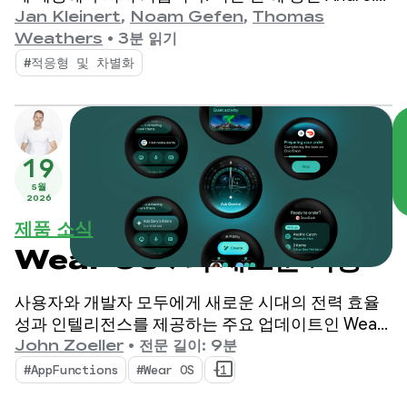
Auto 및 Google 내장 자동차의 앱 생태계에서 강력
Jan Kleinert
,
Noam Gefen
,
Thomas
한 성장과 상승세가 지속되었습니다.
Weathers
•
3분 읽기
#적응형 및 차별화
19
5월
2026
제품 소식
Wear OS 7의 새로운 기능
사용자와 개발자 모두에게 새로운 시대의 전력 효율
성과 인텔리전스를 제공하는 주요 업데이트인 Wear
OS 7을 소개합니다.
John Zoeller
•
전문 길이: 9분
#AppFunctions
#Wear OS
+1