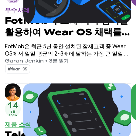
2026
우수사례
FotMob이 교차 기기 검색을
활용하여 Wear OS 채택률을
높인 방법
FotMob은 최근 5년 동안 설치된 잠재고객 중 Wear
OS에서 일일 평균의 2~3배에 달하는 가장 큰 일일 증
가를 경험했습니다. 비결은 무엇일까요? 사용자가 휴
Garan Jenkin
•
3분 읽기
대전화에서 직접 Wear OS 앱을 검색할 수 있도록 지
#Wear OS
원하는 간단한 교차 기기 설치 흐름
14
5월
2026
제품 소식
Telecom의 최신 알파를 사