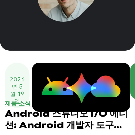
2026
년 5
월 19
일
제품 소식
Android 스튜디오 I/O 에디
션: Android 개발자 도구의