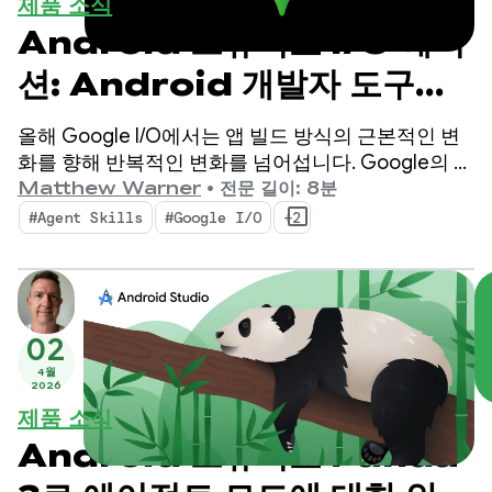
제품 소식
Android 스튜디오 I/O 에디
션: Android 개발자 도구의
새로운 기능
올해 Google I/O에서는 앱 빌드 방식의 근본적인 변
화를 향해 반복적인 변화를 넘어섭니다. Google의 최
신 도구는 에이전트 시대에 맞게 설계되었으며,
Matthew Warner
•
전문 길이: 8분
Android 개발자의 생산성을 높이고 코드베이스에 배
#Agent Skills
#Google I/O
+2
포하는 AI 에이전트를 강화하는 기능을 제공합니다.
02
4월
2026
제품 소식
Android 스튜디오 Panda