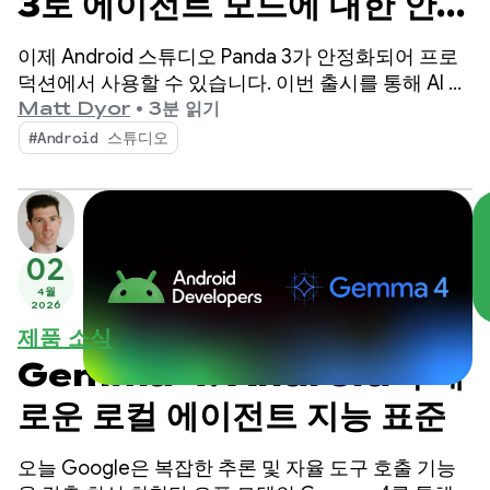
3로 에이전트 모드에 대한 안내
및 제어 강화
이제 Android 스튜디오 Panda 3가 안정화되어 프로
덕션에서 사용할 수 있습니다. 이번 출시를 통해 AI 기
반 워크플로를 더욱 세부적으로 제어하고 맞춤설정할
Matt Dyor
•
3분 읽기
수 있어 고품질 Android 앱을 그 어느 때보다 쉽게 빌
#Android 스튜디오
드할 수 있습니다.
02
4월
2026
제품 소식
Gemma 4: Android의 새
로운 로컬 에이전트 지능 표준
오늘 Google은 복잡한 추론 및 자율 도구 호출 기능