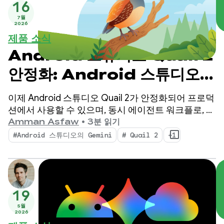
16
7월
2026
제품 소식
Android 스튜디오 Quail 2
안정화: Android 스튜디오
AI 에이전트로 멀티태스킹
이제 Android 스튜디오 Quail 2가 안정화되어 프로덕
션에서 사용할 수 있으며, 동시 에이전트 워크플로, 기
본적으로 통합된 메모리 누수 프로파일링, 컨텍스트
Amman Asfaw
•
3분 읽기
인식 비정상 종료 수정으로 IDE에 변화를 가져옵니다.
#Android 스튜디오의 Gemini
# Quail 2
+1
19
5월
2026