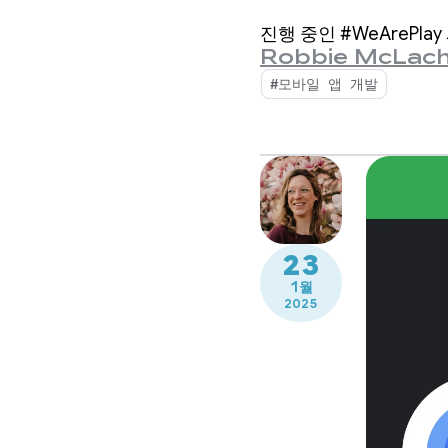
요
진행 중인 #WeArePla
Robbie McLach
#모바일 앱 개발
23
1월
2025