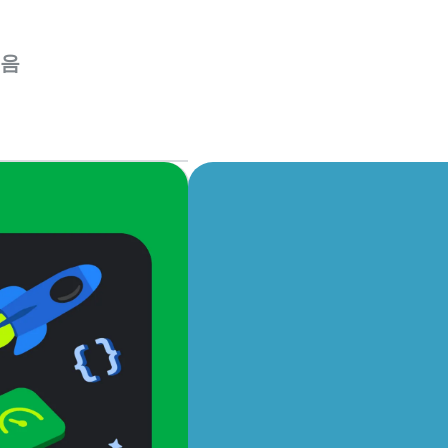
를 제
읽음