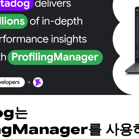
og는
lingManager를 사