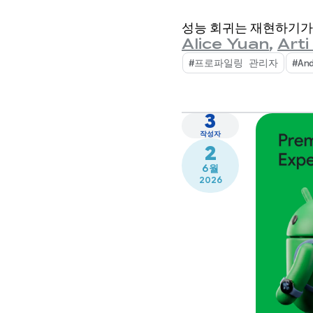
수백만 개
성능 회귀는 재현하기가 
공합니다
Alice Yuan
,
Arti
#프로파일링 관리자
#An
3
작성자
2
6월
2026