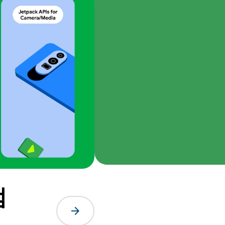
엄
arrow_forward