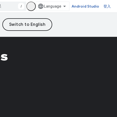
/
Android Studio
登入
s