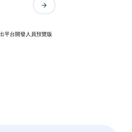
arrow_forward
2 月推出平台開發人員預覽版