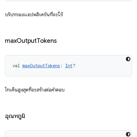
บริบทของแอปพลิเคชันที่จะใช้
max
Output
Tokens
val 
maxOutputTokens
: 
Int
?
โทเค็นสูงสุดที่จะสร้างต่อคำตอบ
อุณหภูมิ