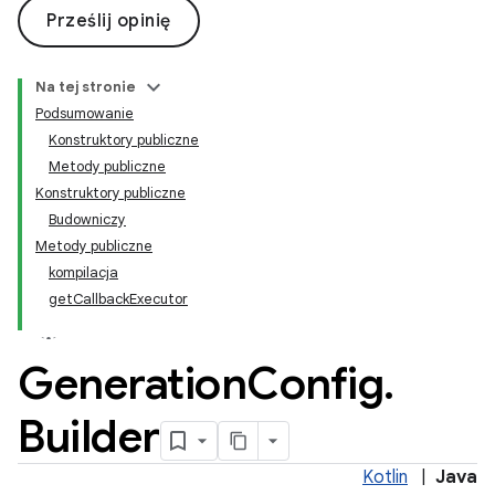
Prześlij opinię
Na tej stronie
Podsumowanie
Konstruktory publiczne
Metody publiczne
Konstruktory publiczne
Budowniczy
Metody publiczne
kompilacja
getCallbackExecutor
Generation
Config
.
Builder
Kotlin
|
Java