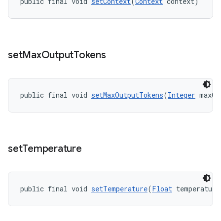
public final void 
setContext
(
Context
 context)
set
Max
Output
Tokens
public final void 
setMaxOutputTokens
(
Integer
 maxOu
set
Temperature
public final void 
setTemperature
(
Float
 temperature