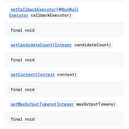
setCallbackExecutor
(@
NonNull
Executor
callbackExecutor)
final void
setCandidateCount
(
Integer
candidateCount)
final void
setContext
(
Context
context)
final void
setMaxOutputTokens
(
Integer
maxOutputTokens)
final void