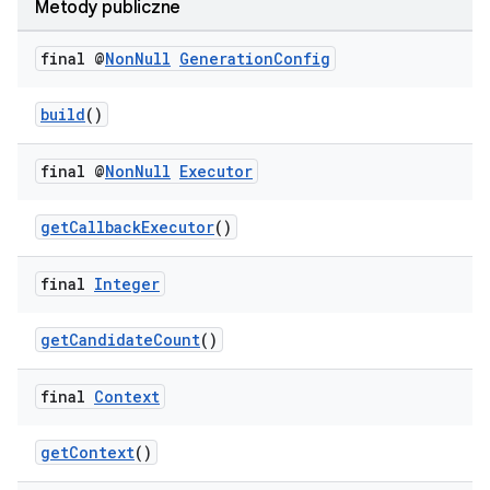
Metody publiczne
final @
Non
Null
Generation
Config
build
()
final @
Non
Null
Executor
getCallbackExecutor
()
final
Integer
getCandidateCount
()
final
Context
getContext
()