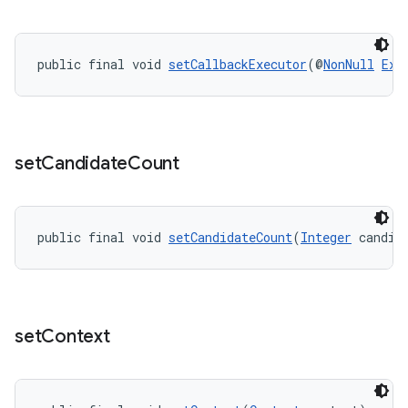
public final void 
setCallbackExecutor
(@
NonNull
Exe
set
Candidate
Count
public final void 
setCandidateCount
(
Integer
 candid
set
Context