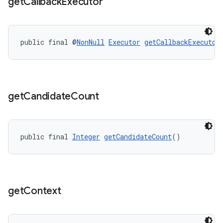
get
Callback
Executor
public final @
NonNull
Executor
getCallbackExecutor
get
Candidate
Count
public final 
Integer
getCandidateCount
()
get
Context