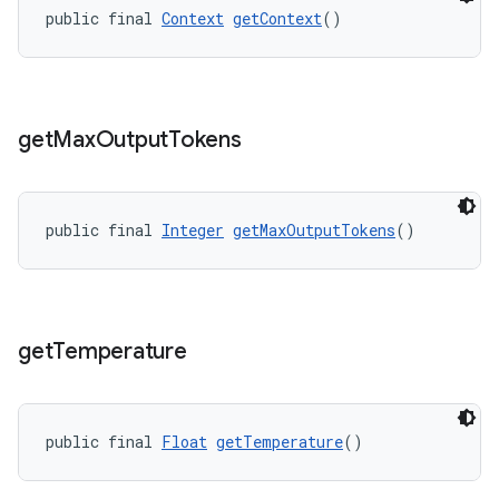
public final 
Context
getContext
()
get
Max
Output
Tokens
public final 
Integer
getMaxOutputTokens
()
get
Temperature
public final 
Float
getTemperature
()