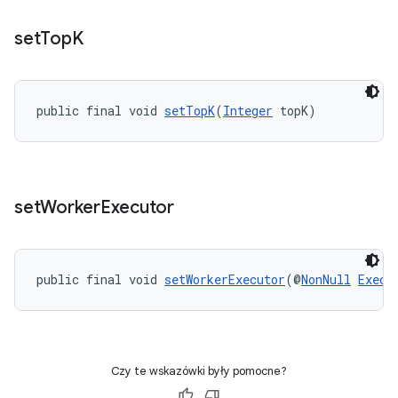
set
Top
K
public final void 
setTopK
(
Integer
 topK)
set
Worker
Executor
public final void 
setWorkerExecutor
(@
NonNull
Execu
Czy te wskazówki były pomocne?