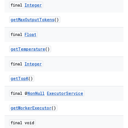
final
Integer
getMaxOutputTokens
()
final
Float
getTemperature
()
final
Integer
getTopK
()
final @
Non
Null
Executor
Service
getWorkerExecutor
()
final void