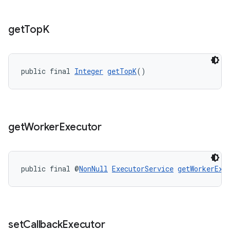
get
Top
K
public final 
Integer
getTopK
()
get
Worker
Executor
public final @
NonNull
ExecutorService
getWorkerExe
set
Callback
Executor