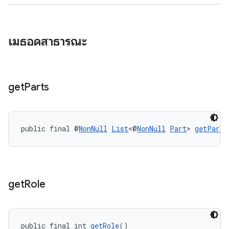
เมธอดสาธารณะ
get
Parts
public final @
NonNull
List
<@
NonNull
Part
> 
getParts
get
Role
public final int 
getRole
()