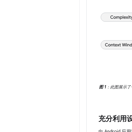
图 1
：此图展示了一
充分利用
向 Androi