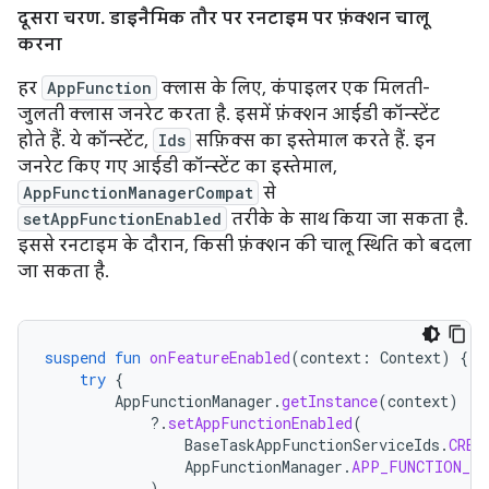
दूसरा चरण. डाइनैमिक तौर पर रनटाइम पर फ़ंक्शन चालू
करना
हर
AppFunction
क्लास के लिए, कंपाइलर एक मिलती-
जुलती क्लास जनरेट करता है. इसमें फ़ंक्शन आईडी कॉन्स्टेंट
होते हैं. ये कॉन्स्टेंट,
Ids
सफ़िक्स का इस्तेमाल करते हैं. इन
जनरेट किए गए आईडी कॉन्स्टेंट का इस्तेमाल,
AppFunctionManagerCompat
से
setAppFunctionEnabled
तरीके के साथ किया जा सकता है.
इससे रनटाइम के दौरान, किसी फ़ंक्शन की चालू स्थिति को बदला
जा सकता है.
suspend
fun
onFeatureEnabled
(
context
:
Context
)
{
try
{
AppFunctionManager
.
getInstance
(
context
)
?.
setAppFunctionEnabled
(
BaseTaskAppFunctionServiceIds
.
CREA
AppFunctionManager
.
APP_FUNCTION_ST
)