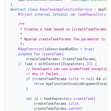
)
abstract
class
BaseTaskAppFunctionService
:
AppFun
@Inject
internal
lateinit
var
taskRepository
:
/**
     * Creates a task based on [createTaskParams].
     *
     * @param createTaskParams The parameter to de
     */
@AppFunction
(
isDescribedByKDoc
=
true
)
suspend
fun
createTask
(
createTaskParams
:
CreateTaskParams
,
):
Task
=
withContext
(
Dispatchers
.
IO
)
{
// Developers can use predefined exception
// why it failed.
if
(
createTaskParams
.
title
==
null
 && 
crea
throw
AppFunctionInvalidArgumentExcept
}
val
id
=
taskRepository
.
createTask
(
createTaskParams
.
title
,
createTaskParams
.
content