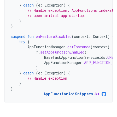
}
catch
(
e
:
Exception
)
{
// Handle exception: AppFunctions indexati
// upon initial app startup.
}
}
suspend
fun
onFeatureDisabled
(
context
:
Context
)
{
try
{
AppFunctionManager
.
getInstance
(
context
)
?.
setAppFunctionEnabled
(
BaseTaskAppFunctionServiceIds
.
CREA
AppFunctionManager
.
APP_FUNCTION_ST
)
}
catch
(
e
:
Exception
)
{
// Handle exception
}
}
AppFunctionApiSnippets
.
kt