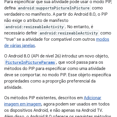
Para especificar que sua atividade pode usar o modo PIP,
defina
android:supportsPictureInPicture
como
verdadeiro no manifesto. A partir do Android 8.0, o PIP
não exige o atributo de manifesto
android:resizeableActivity
. No entanto, é
necessário definir
android:resizeableActivity
como
"true" se a atividade for compatível com outros
modos
de várias janelas
.
O Android 8.0 (API de nível 26) introduz um novo objeto,
PictureInPictureParams
, que você passa para os
métodos do PIP para especificar como uma atividade
deve se comportar. no modo PIP. Esse objeto especifica
propriedades como a proporção preferencial da
atividade.
Os métodos PIP existentes, descritos em
Adicionar
imagem em imagem
, agora podem ser usados em todos
os dispositivos Android, e não apenas na Android TV.
Além disso, o Android 8.0 oferece os seguintes métodos