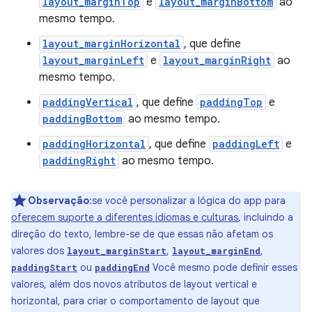
layout_marginTop
e
layout_marginBottom
ao
mesmo tempo.
layout_marginHorizontal
, que define
layout_marginLeft
e
layout_marginRight
ao
mesmo tempo.
paddingVertical
, que define
paddingTop
e
paddingBottom
ao mesmo tempo.
paddingHorizontal
, que define
paddingLeft
e
paddingRight
ao mesmo tempo.
Observação
:se você personalizar a lógica do app para
oferecem suporte a diferentes idiomas e culturas
, incluindo a
direção do texto, lembre-se de que essas não afetam os
valores dos
,
,
layout_marginStart
layout_marginEnd
ou
Você mesmo pode definir esses
paddingStart
paddingEnd
valores, além dos novos atributos de layout vertical e
horizontal, para criar o comportamento de layout que