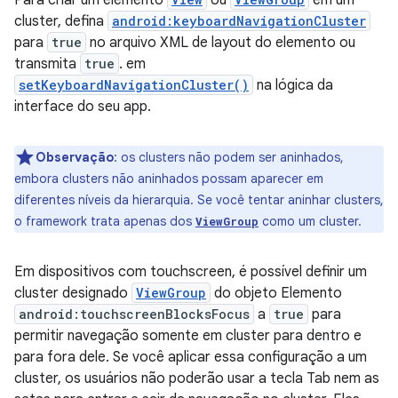
Para criar um elemento
ou
em um
cluster, defina
android:keyboardNavigationCluster
para
true
no arquivo XML de layout do elemento ou
transmita
true
. em
setKeyboardNavigationCluster()
na lógica da
interface do seu app.
Observação
: os clusters não podem ser aninhados,
embora clusters não aninhados possam aparecer em
diferentes níveis da hierarquia. Se você tentar aninhar clusters,
o framework trata apenas dos
como um cluster.
ViewGroup
Em dispositivos com touchscreen, é possível definir um
cluster designado
ViewGroup
do objeto Elemento
android:touchscreenBlocksFocus
a
true
para
permitir navegação somente em cluster para dentro e
para fora dele. Se você aplicar essa configuração a um
cluster, os usuários não poderão usar a tecla Tab nem as