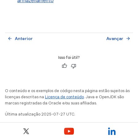
armazenamento
Anterior
Avançar
arrow_back
arrow_forward
Isso foi útil?
O conteúdo e os exemplos de código nesta página estão sujeitos às
licenças descritas na
Licença de conteúdo
. Java e OpenJDK são
marcas registradas da Oracle e/ou suas afiliadas.
Última atualização 2025-07-27 UTC.