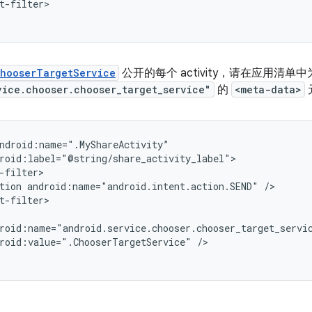
t-filter>

hooserTargetService
公开的每个 activity，请在应用清
vice.chooser.chooser_target_service"
的
<meta-data>
tion
android:name="android.intent.action.SEND"
t-filter>

roid:value=".ChooserTargetService"
/>
