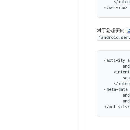
</inten
</service>
对于您想要向
C
"android.ser
<activity
<ac
</inten
and
</activity>