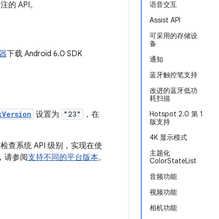
的 API。
语音交互
Assist API
可采用的存储设
备
理器
下载 Android 6.0 SDK
通知
蓝牙触控笔支持
改进的蓝牙低功
耗扫描
kVersion
设置为
"23"
，在
Hotspot 2.0 第 1
版支持
4K 显示模式
前检查系统 API 级别，实现在使
主题化
性，请参阅
支持不同的平台版本
。
ColorStateList
音频功能
视频功能
相机功能