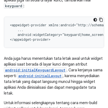
aplikasi juga tersedia di layar kunci, tambahkan nilai
keyguard
:
<appwidget-provider xmlns:android="http://schemas.
    ...

    android:widgetCategory="keyguard|home_screen">

</appwidget-provider>
Anda juga harus menentukan tata letak awal untuk widget
aplikasi saat berada di layar kunci dengan atribut
android:initialKeyguardLayout
. Cara kerjanya sama
seperti
android:initialLayout
, karena menyediakan
tata letak yang dapat langsung muncul hingga widget
aplikasi Anda diinisialisasi dan dapat mengupdate tata
letak.
Untuk informasi selengkapnya tentang cara mem-build