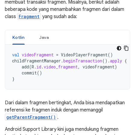
membuat transaksi fragmen. Misalnya, berikut adalah
beberapa kode yang menambahkan fragmen dari dalam
class
Fragment
yang sudah ada:
Kotlin
Java
val
videoFragment
=
VideoPlayerFragment
()
childFragmentManager
.
beginTransaction
().
apply
{
add
(
R
.
id
.
video_fragment
,
videoFragment
)
commit
()
}
Dari dalam fragmen bertingkat, Anda bisa mendapatkan
referensi ke fragmen induk dengan memanggil
getParentFragment()
.
Android Support Library kini juga mendukung fragmen