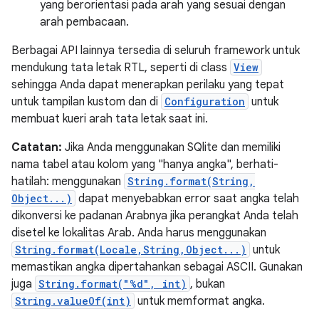
yang berorientasi pada arah yang sesuai dengan
arah pembacaan.
Berbagai API lainnya tersedia di seluruh framework untuk
mendukung tata letak RTL, seperti di class
View
sehingga Anda dapat menerapkan perilaku yang tepat
untuk tampilan kustom dan di
Configuration
untuk
membuat kueri arah tata letak saat ini.
Catatan:
Jika Anda menggunakan SQlite dan memiliki
nama tabel atau kolom yang "hanya angka", berhati-
hatilah: menggunakan
String.format(String,
Object...)
dapat menyebabkan error saat angka telah
dikonversi ke padanan Arabnya jika perangkat Anda telah
disetel ke lokalitas Arab. Anda harus menggunakan
String.format(Locale,String,Object...)
untuk
memastikan angka dipertahankan sebagai ASCII. Gunakan
juga
String.format("%d", int)
, bukan
String.valueOf(int)
untuk memformat angka.