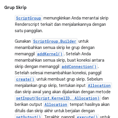
Grup Skrip
ScriptGroup
memungkinkan Anda merantai skrip
Renderscript terkait dan menjalankannya dengan
satu panggilan.
Gunakan
ScriptGroup.Builder
untuk
menambahkan semua skrip ke grup dengan
memanggil
addKernel()
. Setelah Anda
menambahkan semua skrip, buat koneksi antara
skrip dengan memanggil
addConnection()
.
Setelah selesai menambahkan koneksi, panggil
create()
untuk membuat grup skrip. Sebelum
menjalankan grup skrip, tentukan input
Allocation
dan skrip awal yang akan dijalankan dengan metode
setInput(Script.KernelID, Allocation)
dan
berikan output
Allocation
tempat hasilnya akan
ditulis dan skrip akhir untuk berjalan dengan
setOutput()
. Terakhir, panggil
execute()
untuk