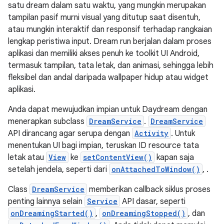
satu dream dalam satu waktu, yang mungkin merupakan
tampilan pasif murni visual yang ditutup saat disentuh,
atau mungkin interaktif dan responsif terhadap rangkaian
lengkap peristiwa input. Dream run berjalan dalam proses
aplikasi dan memiliki akses penuh ke toolkit UI Android,
termasuk tampilan, tata letak, dan animasi, sehingga lebih
fleksibel dan andal daripada wallpaper hidup atau widget
aplikasi.
Anda dapat mewujudkan impian untuk Daydream dengan
menerapkan subclass
DreamService
.
DreamService
API dirancang agar serupa dengan
Activity
. Untuk
menentukan UI bagi impian, teruskan ID resource tata
letak atau
View
ke
setContentView()
kapan saja
setelah jendela, seperti dari
onAttachedToWindow()
, .
Class
DreamService
memberikan callback siklus proses
penting lainnya selain
Service
API dasar, seperti
onDreamingStarted()
,
onDreamingStopped()
, dan