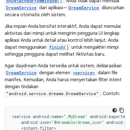
onDetachedFromWindow()
. Anda tidak dapat memulai
DreamService
dari aplikasi—
DreamService
diluncurkan
secara otomatis oleh sistem.
Jika impian Anda bersifat interaktif, Anda dapat memulai
aktivitas dari mimpi untuk mengirim pengguna UI lengkap
aplikasi Anda untuk detail atau kontrol lebih lanjut. Anda
dapat menggunakan
finish()
untuk mengakhiri mimpi
sehingga pengguna dapat melihat Aktivitas baru.
Agar daydream Anda tersedia untuk sistem, deklarasikan
DreamService
dengan elemen
<service>
dalam file
manifes. Kemudian, Anda harus menyertakan filter intent
dengan tindakan
"android.service.dreams.DreamService"
. Contoh:
<
service
android
:
name
=
".MyDream"
android
:
exported
=
android
:
icon
=
"@drawable/dream_icon"
android
:
la
<
intent
-
filter