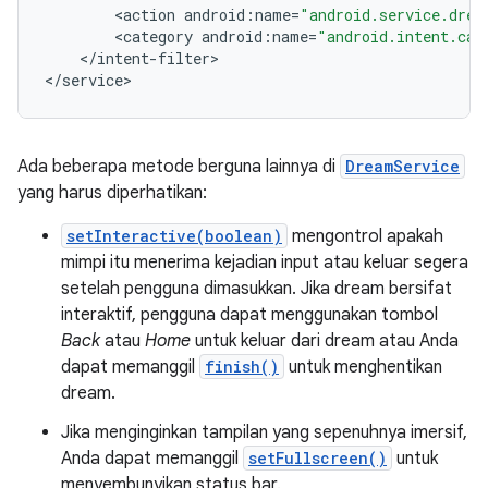
<
action
android
:
name
=
"android.service.drea
<
category
android
:
name
=
"android.intent.cat
<
/
intent
-
filter
>

<
/
service
>
Ada beberapa metode berguna lainnya di
DreamService
yang harus diperhatikan:
setInteractive(boolean)
mengontrol apakah
mimpi itu menerima kejadian input atau keluar segera
setelah pengguna dimasukkan. Jika dream bersifat
interaktif, pengguna dapat menggunakan tombol
Back
atau
Home
untuk keluar dari dream atau Anda
dapat memanggil
finish()
untuk menghentikan
dream.
Jika menginginkan tampilan yang sepenuhnya imersif,
Anda dapat memanggil
setFullscreen()
untuk
menyembunyikan status bar.