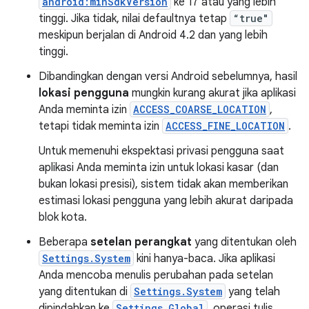
android:minSdkVersion
ke 17 atau yang lebih
tinggi. Jika tidak, nilai defaultnya tetap
“true"
meskipun berjalan di Android 4.2 dan yang lebih
tinggi.
Dibandingkan dengan versi Android sebelumnya, hasil
lokasi pengguna
mungkin kurang akurat jika aplikasi
Anda meminta izin
ACCESS_COARSE_LOCATION
,
tetapi tidak meminta izin
ACCESS_FINE_LOCATION
.
Untuk memenuhi ekspektasi privasi pengguna saat
aplikasi Anda meminta izin untuk lokasi kasar (dan
bukan lokasi presisi), sistem tidak akan memberikan
estimasi lokasi pengguna yang lebih akurat daripada
blok kota.
Beberapa
setelan perangkat
yang ditentukan oleh
Settings.System
kini hanya-baca. Jika aplikasi
Anda mencoba menulis perubahan pada setelan
yang ditentukan di
Settings.System
yang telah
dipindahkan ke
Settings.Global
, operasi tulis