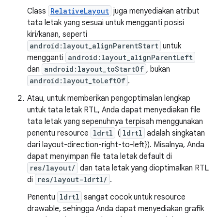
Class
RelativeLayout
juga menyediakan atribut
tata letak yang sesuai untuk mengganti posisi
kiri/kanan, seperti
android:layout_alignParentStart
untuk
mengganti
android:layout_alignParentLeft
dan
android:layout_toStartOf
, bukan
android:layout_toLeftOf
.
Atau, untuk memberikan pengoptimalan lengkap
untuk tata letak RTL, Anda dapat menyediakan file
tata letak yang sepenuhnya terpisah menggunakan
penentu resource
ldrtl
(
ldrtl
adalah singkatan
dari layout-direction-right-to-left}). Misalnya, Anda
dapat menyimpan file tata letak default di
res/layout/
dan tata letak yang dioptimalkan RTL
di
res/layout-ldrtl/
.
Penentu
ldrtl
sangat cocok untuk resource
drawable, sehingga Anda dapat menyediakan grafik