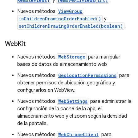
RemoteViews)
y
removeAllViews(int)
.
Nuevos métodos
ViewGroup
isChildrenDrawingOrderEnabled()
y
setChildrenDrawingOrderEnabled(boolean)
.
Web
Kit
Nuevos métodos
WebStorage
para manipular
bases de datos de almacenamiento web
Nuevos métodos
GeolocationPermissions
para
obtener permisos de ubicación geográfica y
configurarlos en WebView.
Nuevos métodos
WebSettings
para administrar la
configuración de la caché de la app, el
almacenamiento web y el zoom según la densidad
de la pantalla.
Nuevos métodos
WebChromeClient
para