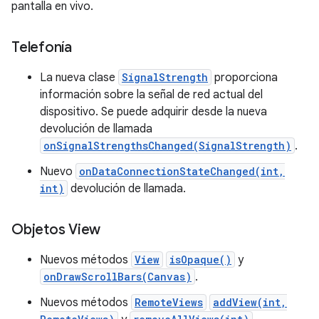
pantalla en vivo.
Telefonía
La nueva clase
SignalStrength
proporciona
información sobre la señal de red actual del
dispositivo. Se puede adquirir desde la nueva
devolución de llamada
onSignalStrengthsChanged(SignalStrength)
.
Nuevo
onDataConnectionStateChanged(int,
int)
devolución de llamada.
Objetos View
Nuevos métodos
View
isOpaque()
y
onDrawScrollBars(Canvas)
.
Nuevos métodos
RemoteViews
addView(int,