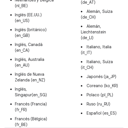
Neerlandés y Bélgica
(de_AT)
(nl_BE)
Alemán, Suiza
Inglés (EE.UU.)
(de_CH)
(en_US)
Alemán,
Inglés (británico)
Liechtenstein
(en_GB)
(de_LI)
Inglés, Canadá
Italiano, Italia
(en_CA)
(it_IT)
Inglés, Australia
Italiano, Suiza
(en_AU)
(it_CH)
Inglés de Nueva
Japonés (ja_JP)
Zelanda (en_NZ)
Coreano (ko_KR)
Inglés,
Singapur(en_SG)
Polaco (pl_PL)
Francés (Francia)
Ruso (ru_RU)
(fr_FR)
Español (es_ES)
Francés (Bélgica)
(fr_BE)