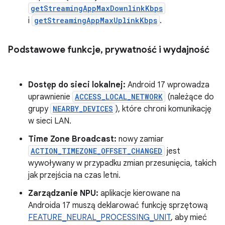
getStreamingAppMaxDownlinkKbps
i
getStreamingAppMaxUplinkKbps
.
Podstawowe funkcje
,
prywatność i wydajność
Dostęp do sieci lokalnej:
Android 17 wprowadza
uprawnienie
ACCESS_LOCAL_NETWORK
(należące do
grupy
NEARBY_DEVICES
), które chroni komunikację
w sieci LAN.
Time Zone Broadcast:
nowy zamiar
ACTION_TIMEZONE_OFFSET_CHANGED
jest
wywoływany w przypadku zmian przesunięcia, takich
jak przejścia na czas letni.
Zarządzanie NPU:
aplikacje kierowane na
Androida 17 muszą deklarować funkcję sprzętową
FEATURE_NEURAL_PROCESSING_UNIT
, aby mieć