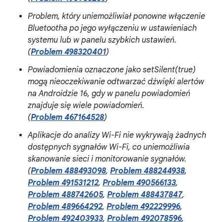
Problem, który uniemożliwiał ponowne włączenie
Bluetootha po jego wyłączeniu w ustawieniach
systemu lub w panelu szybkich ustawień.
(
Problem 498320401
)
Powiadomienia oznaczone jako setSilent(true)
mogą nieoczekiwanie odtwarzać dźwięki alertów
na Androidzie 16, gdy w panelu powiadomień
znajduje się wiele powiadomień.
(
Problem 467164528
)
Aplikacje do analizy Wi-Fi nie wykrywają żadnych
dostępnych sygnałów Wi-Fi, co uniemożliwia
skanowanie sieci i monitorowanie sygnałów.
(
Problem 488493098
,
Problem 488244938
,
Problem 491531212
,
Problem 490566133
,
Problem 488742605
,
Problem 488437847
,
Problem 489664292
,
Problem 492229996
,
Problem 492403933
,
Problem 492078596
,