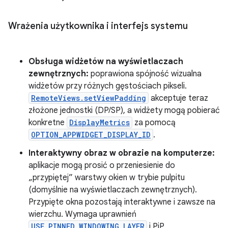
Wrażenia użytkownika i interfejs systemu
Obsługa widżetów na wyświetlaczach
zewnętrznych:
poprawiona spójność wizualna
widżetów przy różnych gęstościach pikseli.
RemoteViews.setViewPadding
akceptuje teraz
złożone jednostki (DP/SP), a widżety mogą pobierać
konkretne
DisplayMetrics
za pomocą
OPTION_APPWIDGET_DISPLAY_ID
.
Interaktywny obraz w obrazie na komputerze:
aplikacje mogą prosić o przeniesienie do
„przypiętej” warstwy okien w trybie pulpitu
(domyślnie na wyświetlaczach zewnętrznych).
Przypięte okna pozostają interaktywne i zawsze na
wierzchu. Wymaga uprawnień
USE_PINNED_WINDOWING_LAYER
i PiP.