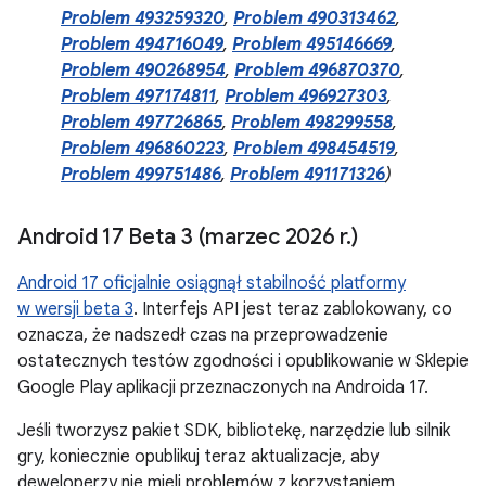
Problem 493259320
,
Problem 490313462
,
Problem 494716049
,
Problem 495146669
,
Problem 490268954
,
Problem 496870370
,
Problem 497174811
,
Problem 496927303
,
Problem 497726865
,
Problem 498299558
,
Problem 496860223
,
Problem 498454519
,
Problem 499751486
,
Problem 491171326
)
Android 17 Beta 3 (marzec 2026 r
.
)
Android 17 oficjalnie osiągnął stabilność platformy
w wersji beta 3
. Interfejs API jest teraz zablokowany, co
oznacza, że nadszedł czas na przeprowadzenie
ostatecznych testów zgodności i opublikowanie w Sklepie
Google Play aplikacji przeznaczonych na Androida 17.
Jeśli tworzysz pakiet SDK, bibliotekę, narzędzie lub silnik
gry, koniecznie opublikuj teraz aktualizacje, aby
deweloperzy nie mieli problemów z korzystaniem