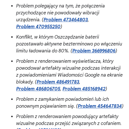
Problem polegający na tym, że połączenia
przychodzące nie powodowały wibracji
urządzenia. (
Problem 473464803
,
Problem 470955250
)
Konflikt, w którym Oszczędzanie baterii
pozostawało aktywne bezterminowo po włączeniu
limitu ładowania do 80%. (
Problem 366996806
)
Problem z renderowaniem wyświetlacza, który
powodował artefakty wizualne podczas interakcji
z powiadomieniami Wiadomości Google na ekranie
blokady. (
Problem 486491783
,
Problem 486806705
,
Problem 485168942
)
Problem z zamykaniem powiadomień lub ich
ponownym pojawianiem się. (
Problem 454647834
)
Problem z renderowaniem powodujący artefakty
wizualne podczas przejść związanych z cofaniem.