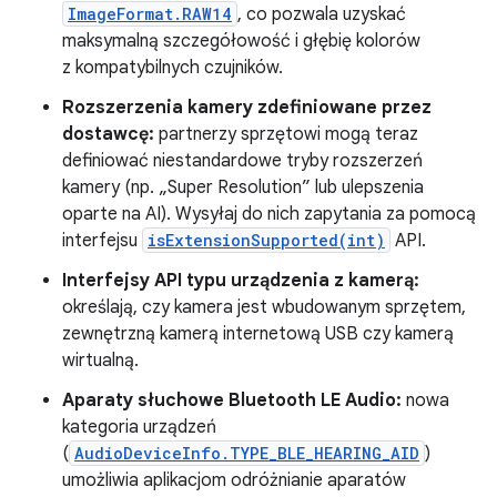
ImageFormat.RAW14
, co pozwala uzyskać
maksymalną szczegółowość i głębię kolorów
z kompatybilnych czujników.
Rozszerzenia kamery zdefiniowane przez
dostawcę:
partnerzy sprzętowi mogą teraz
definiować niestandardowe tryby rozszerzeń
kamery (np. „Super Resolution” lub ulepszenia
oparte na AI). Wysyłaj do nich zapytania za pomocą
interfejsu
isExtensionSupported(int)
API.
Interfejsy API typu urządzenia z kamerą:
określają, czy kamera jest wbudowanym sprzętem,
zewnętrzną kamerą internetową USB czy kamerą
wirtualną.
Aparaty słuchowe Bluetooth LE Audio:
nowa
kategoria urządzeń
(
AudioDeviceInfo.TYPE_BLE_HEARING_AID
)
umożliwia aplikacjom odróżnianie aparatów