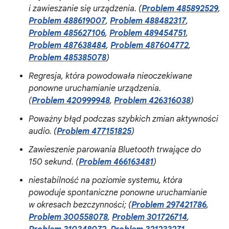
i zawieszanie się urządzenia. (
Problem 485892529
,
Problem 488619007
,
Problem 488482317
,
Problem 485627106
,
Problem 489454751
,
Problem 487638484
,
Problem 487604772
,
Problem 485385078
)
Regresja, która powodowała nieoczekiwane
ponowne uruchamianie urządzenia.
(
Problem 420999948
,
Problem 426316038
)
Poważny błąd podczas szybkich zmian aktywności
audio. (
Problem 477151825
)
Zawieszenie parowania Bluetooth trwające do
150 sekund. (
Problem 466163481
)
niestabilność na poziomie systemu, która
powoduje spontaniczne ponowne uruchamianie
w okresach bezczynności; (
Problem 297421786
,
Problem 300558078
,
Problem 301726714
,