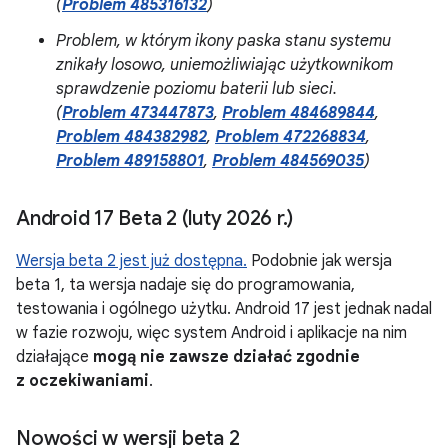
(
Problem 485316132
)
Problem, w którym ikony paska stanu systemu
znikały losowo, uniemożliwiając użytkownikom
sprawdzenie poziomu baterii lub sieci.
(
Problem 473447873
,
Problem 484689844
,
Problem 484382982
,
Problem 472268834
,
Problem 489158801
,
Problem 484569035
)
Android 17 Beta 2 (luty 2026 r
.
)
Wersja beta 2 jest już dostępna.
Podobnie jak wersja
beta 1, ta wersja nadaje się do programowania,
testowania i ogólnego użytku. Android 17 jest jednak nadal
w fazie rozwoju, więc system Android i aplikacje na nim
działające
mogą nie zawsze działać zgodnie
z oczekiwaniami
.
Nowości w wersji beta 2