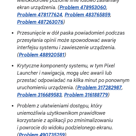
wielokolorowe poziome linie losowo zasłaniały
ekran urządzenia. (
Problem 478953060
,
Problem 478177624
,
Problem 483765859
,
Problem 487263076
)
Przesunięcie w dół paska powiadomień podczas
przesyłania opinii może spowodować awarię
interfejsu systemu i zawieszenie urządzenia.
(
Problem 488920581
)
Krytyczne komponenty systemu, w tym Pixel
Launcher i nawigacja, mogą ulec awarii lub
przestać odpowiadać na kilka minut po ponownym
uruchomieniu urządzenia. (
Problem 317282987
,
Problem 316689583
,
Problem 316188779
)
Problem z ułatwieniami dostępu, który
uniemożliwia użytkownikom prawidłowe
korzystanie z aplikacji po zminimalizowaniu
i powrocie do widoku podzielonego ekranu.
(
Problem 490735259
)