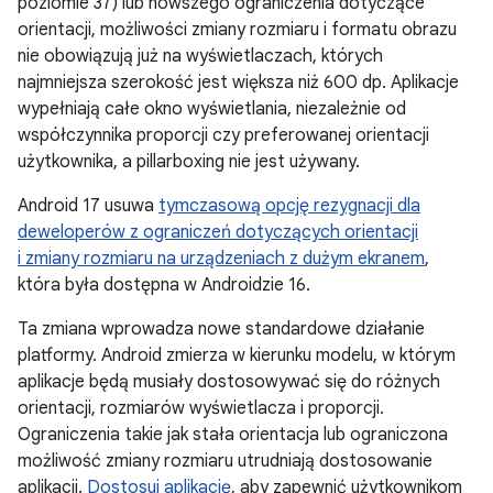
poziomie 37) lub nowszego ograniczenia dotyczące
orientacji, możliwości zmiany rozmiaru i formatu obrazu
nie obowiązują już na wyświetlaczach, których
najmniejsza szerokość jest większa niż 600 dp. Aplikacje
wypełniają całe okno wyświetlania, niezależnie od
współczynnika proporcji czy preferowanej orientacji
użytkownika, a pillarboxing nie jest używany.
Android 17 usuwa
tymczasową opcję rezygnacji dla
deweloperów z ograniczeń dotyczących orientacji
i zmiany rozmiaru na urządzeniach z dużym ekranem
,
która była dostępna w Androidzie 16.
Ta zmiana wprowadza nowe standardowe działanie
platformy. Android zmierza w kierunku modelu, w którym
aplikacje będą musiały dostosowywać się do różnych
orientacji, rozmiarów wyświetlacza i proporcji.
Ograniczenia takie jak stała orientacja lub ograniczona
możliwość zmiany rozmiaru utrudniają dostosowanie
aplikacji.
Dostosuj aplikację
, aby zapewnić użytkownikom