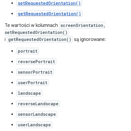
setRequestedOrientation()
getRequestedOrientation()
Te wartości w kolumnach
screenOrientation,
setRequestedOrientation()
i
getRequestedOrientation()
są ignorowane:
portrait
reversePortrait
sensorPortrait
userPortrait
landscape
reverseLandscape
sensorLandscape
userLandscape