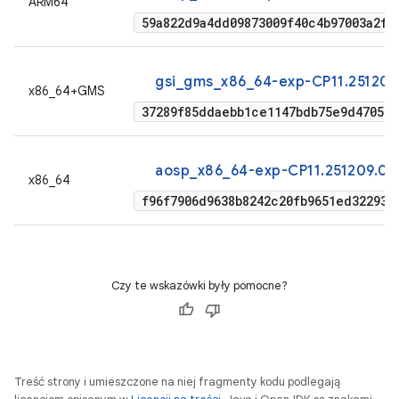
ARM64
59a822d9a4dd09873009f40c4b97003a2f2
gsi_gms_x86_64-exp-CP11.251209
x86_64+GMS
37289f85ddaebb1ce1147bdb75e9d470537
aosp_x86_64-exp-CP11.251209.00
x86_64
f96f7906d9638b8242c20fb9651ed322937
Czy te wskazówki były pomocne?
Treść strony i umieszczone na niej fragmenty kodu podlegają