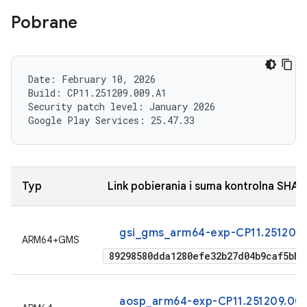
Pobrane
Date: February 10, 2026

Build: CP11.251209.009.A1

Security patch level: January 2026

Typ
Link pobierania i suma kontrolna SHA-
gsi_gms_arm64-exp-CP11.251209
ARM64+GMS
89298580dda1280efe32b27d04b9caf5bbe
aosp_arm64-exp-CP11.251209.009