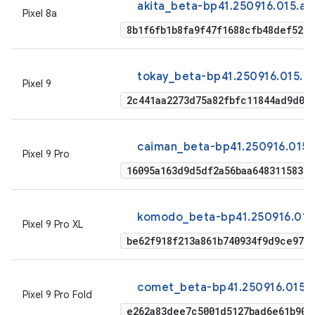
akita_beta-bp41.250916.015.a1
Pixel 8a
8b1f6fb1b8fa9f47f1688cfb48def527
tokay_beta-bp41.250916.015.a1
Pixel 9
2c441aa2273d75a82fbfc11844ad9d00
caiman_beta-bp41.250916.015.a
Pixel 9 Pro
16095a163d9d5df2a56baa648311583e
komodo_beta-bp41.250916.015.
Pixel 9 Pro XL
be62f918f213a861b740934f9d9ce9702
comet_beta-bp41.250916.015.a
Pixel 9 Pro Fold
e262a83dee7c5001d5127bad6e61b90c