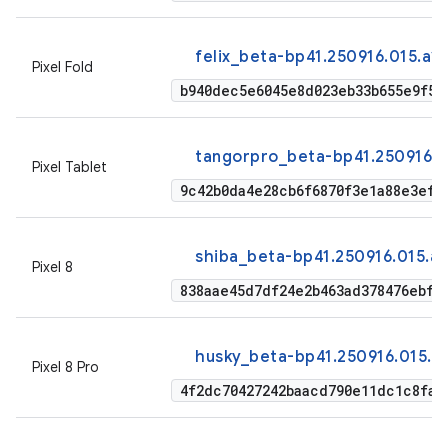
felix_beta-bp41.250916.015.a1
Pixel Fold
b940dec5e6045e8d023eb33b655e9f52
tangorpro_beta-bp41.250916.0
Pixel Tablet
9c42b0da4e28cb6f6870f3e1a88e3ef1
shiba_beta-bp41.250916.015.a
Pixel 8
838aae45d7df24e2b463ad378476ebf7
husky_beta-bp41.250916.015.a
Pixel 8 Pro
4f2dc70427242baacd790e11dc1c8fa3