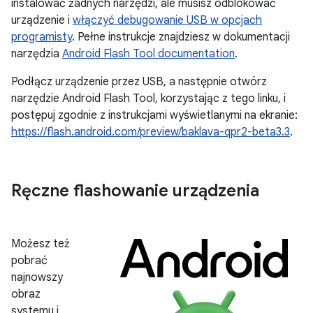
instalować żadnych narzędzi, ale musisz odblokować
urządzenie i
włączyć debugowanie USB w opcjach
programisty
. Pełne instrukcje znajdziesz w dokumentacji
narzędzia
Android Flash Tool documentation
.
Podłącz urządzenie przez USB, a następnie otwórz
narzędzie Android Flash Tool, korzystając z tego linku, i
postępuj zgodnie z instrukcjami wyświetlanymi na ekranie:
https://flash.android.com/preview/baklava-qpr2-beta3.3
.
Ręczne flashowanie urządzenia
Możesz też
pobrać
najnowszy
obraz
systemu i