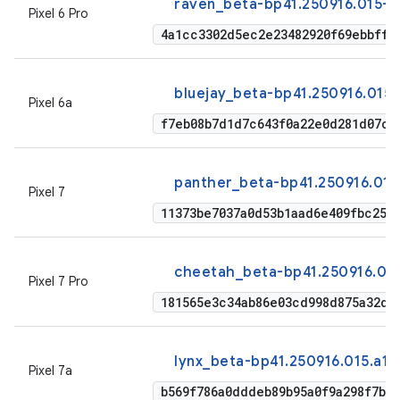
raven_beta-bp41.250916.015-f
Pixel 6 Pro
4a1cc3302d5ec2e23482920f69ebbff2
bluejay_beta-bp41.250916.015-
Pixel 6a
f7eb08b7d1d7c643f0a22e0d281d07c0
panther_beta-bp41.250916.015.
Pixel 7
11373be7037a0d53b1aad6e409fbc2566
cheetah_beta-bp41.250916.015
Pixel 7 Pro
181565e3c34ab86e03cd998d875a32d5
lynx_beta-bp41.250916.015.a1-
Pixel 7a
b569f786a0dddeb89b95a0f9a298f7be