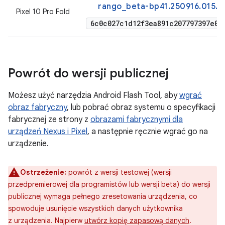
rango_beta-bp41.250916.015.a
Pixel 10 Pro Fold
6c0c027c1d12f3ea891c207797397e03
Powrót do wersji publicznej
Możesz użyć narzędzia Android Flash Tool, aby
wgrać
obraz fabryczny
, lub pobrać obraz systemu o specyfikacji
fabrycznej ze strony z
obrazami fabrycznymi dla
urządzeń Nexus i Pixel
, a następnie ręcznie wgrać go na
urządzenie.
Ostrzeżenie:
powrót z wersji testowej (wersji
przedpremierowej dla programistów lub wersji beta) do wersji
publicznej wymaga pełnego zresetowania urządzenia, co
spowoduje usunięcie wszystkich danych użytkownika
z urządzenia. Najpierw
utwórz kopię zapasową danych
.