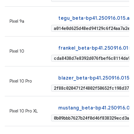
tegu_beta-bp41.250916.015.a1
Pixel 9a
a014e0d625d48ed94129c6f24aa7a2e8
frankel_beta-bp41.250916.015.
Pixel 10
cda8438d7e8392d076fbef6c8114da9a
blazer_beta-bp41.250916.015.a
Pixel 10 Pro
2f88c0204712f4802f50652fc198d379
mustang_beta-bp41.250916.015
Pixel 10 Pro XL
0b09bbb7627b24f0d46f838329ecd3a3