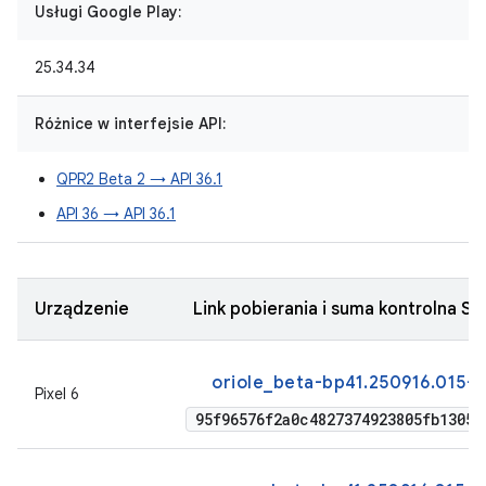
Usługi Google Play:
25.34.34
Różnice w interfejsie API:
QPR2 Beta 2 → API 36.1
API 36 → API 36.1
Urządzenie
Link pobierania i suma kontrolna 
oriole_beta-bp41.250916.015-f
Pixel 6
95f96576f2a0c4827374923805fb13057