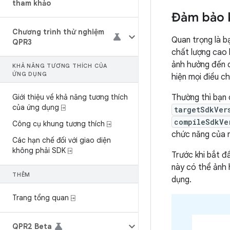
tham khảo
Đảm bảo k
Chương trình thử nghiệm
Quan trọng là b
QPR3
chất lượng cao 
ảnh hưởng đến c
KHẢ NĂNG TƯƠNG THÍCH CỦA
ỨNG DỤNG
hiện mọi điều ch
Giới thiệu về khả năng tương thích
Thường thì bạn 
của ứng dụng ⍈
targetSdkVer
compileSdkVe
Công cụ khung tương thích ⍈
chức năng của 
Các hạn chế đối với giao diện
không phải SDK ⍈
Trước khi bắt đ
này có thể ảnh 
THÊM
dụng.
Trang tổng quan ⍈
QPR2 Beta