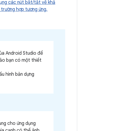
ụng các nút bật/tắt về khả
 trường hợp tương ứng.
ủa Android Studio để
ảo bạn có một thiết
ấu hình bản dựng
dụng cho ứng dụng
ía cạnh có thể ảnh