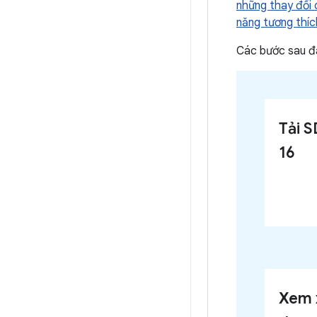
những thay đổi 
năng tương thíc
Các bước sau đâ
Tải 
16
Xem 