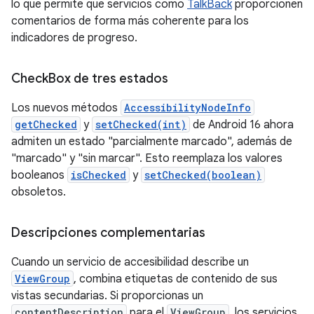
lo que permite que servicios como
TalkBack
proporcionen
comentarios de forma más coherente para los
indicadores de progreso.
Check
Box de tres estados
Los nuevos métodos
AccessibilityNodeInfo
getChecked
y
setChecked(int)
de Android 16 ahora
admiten un estado "parcialmente marcado", además de
"marcado" y "sin marcar". Esto reemplaza los valores
booleanos
isChecked
y
setChecked(boolean)
obsoletos.
Descripciones complementarias
Cuando un servicio de accesibilidad describe un
ViewGroup
, combina etiquetas de contenido de sus
vistas secundarias. Si proporcionas un
contentDescription
para el
ViewGroup
, los servicios