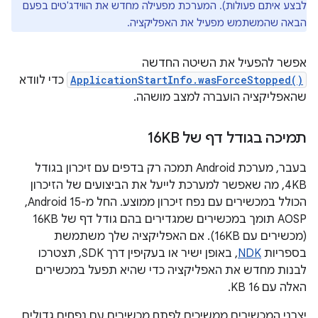
לבצע איתם פעולות). המערכת מפעילה מחדש את הווידג'טים בפעם
הבאה שהמשתמש מפעיל את האפליקציה.
אפשר להפעיל את השיטה החדשה
ApplicationStartInfo.wasForceStopped()
כדי לוודא
שהאפליקציה הועברה למצב מושהה.
תמיכה בגודל דף של 16KB
בעבר, מערכת Android תמכה רק בדפים עם זיכרון בגודל
4KB, מה שאפשר למערכת לייעל את הביצועים של הזיכרון
הכולל במכשירים עם נפח זיכרון ממוצע. החל מ-Android 15, ‏
AOSP תומך במכשירים שמגדירים בהם גודל דף של 16KB
(מכשירים עם 16KB). אם האפליקציה שלך משתמשת
בספריות
NDK
, באופן ישיר או בעקיפין דרך SDK, תצטרכו
לבנות מחדש את האפליקציה כדי שהיא תפעל במכשירים
האלה עם 16 KB.
יצרני המכשירים ממשיכים לפתח מכשירים עם נפחים גדולים