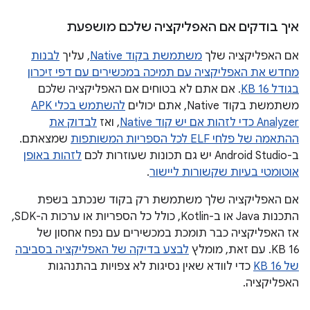
איך בודקים אם האפליקציה שלכם מושפעת
אם האפליקציה שלך
משתמשת בקוד Native
, עליך
לבנות
מחדש את האפליקציה עם תמיכה במכשירים עם דפי זיכרון
בגודל 16 KB
. אם אתם לא בטוחים אם האפליקציה שלכם
משתמשת בקוד Native, אתם יכולים
להשתמש בכלי APK
Analyzer כדי לזהות אם יש קוד Native
, ואז
לבדוק את
ההתאמה של פלחי ELF לכל הספריות המשותפות
שמצאתם.
ב-Android Studio יש גם תכונות שעוזרות לכם
לזהות באופן
אוטומטי בעיות שקשורות ליישור
.
אם האפליקציה שלך משתמשת רק בקוד שנכתב בשפת
התכנות Java או ב-Kotlin, כולל כל הספריות או ערכות ה-SDK,
אז האפליקציה כבר תומכת במכשירים עם נפח אחסון של
16 KB. עם זאת, מומלץ
לבצע בדיקה של האפליקציה בסביבה
של 16 KB
כדי לוודא שאין נסיגות לא צפויות בהתנהגות
האפליקציה.