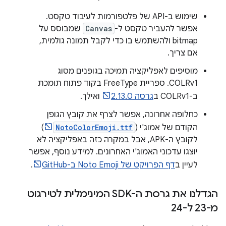
שימוש ב-API של פלטפורמות לעיבוד טקסט.
אפשר להעביר טקסט ל-
Canvas
שמבוסס על
bitmap ולהשתמש בו כדי לקבל תמונה גולמית,
אם צריך.
מוסיפים לאפליקציה תמיכה בגופנים מסוג
COLRv1. ספריית FreeType בקוד פתוח תומכת
ב-COLRv1 ב
גרסה 2.13.0
ואילך.
כחלופה אחרונה, אפשר לצרף את קובץ הגופן
הקודם של אמוג'י (
NotoColorEmoji.ttf
)
לקובץ ה-APK, אבל במקרה כזה באפליקציה לא
יוצגו עדכוני האמוג'י האחרונים. למידע נוסף, אפשר
לעיין ב
דף הפרויקט של Noto Emoji ב-GitHub
.
הגדלנו את גרסת ה-SDK המינימלית לטירגוט
מ-23 ל-24