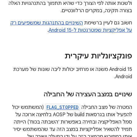
ולשנות אותה לפי הצורך כדי שהיא תתמוך בהתנהגויות האלה
בצורה תקינה, במקרים הרלוונטיים.
חשוב גם לעיין ברשימת
השינויים בהתנהגות שמשפיעים רק
על אפליקציות שמטרגטות ל-Android 15
.
פונקציונליות עיקרית
‫Android 15 משנה או מרחיב יכולות ליבה שונות של מערכת
Android.
שינויים במצב העצירה של החבילה
המטרה של מצב החבילה
FLAG_STOPPED
(המשתמש יכול
להפעיל אותו בגרסאות build של AOSP בלחיצה ארוכה על
סמל האפליקציה ובחירה באפשרות 'השבתה בכוח') הייתה
תמיד להשאיר אפליקציות במצב הזה עד שהמשתמש יסיר
אותן במפורש מהמצב הזה על ידי הפעלה ישירה של