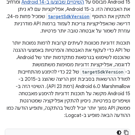
Android 15 מבוסס על
השינויים שבוצעו ב-Android 14
ומרחיב
את האבטחה הזו. ב-Android 15, אפליקציות עם לא ניתן
להתקין את התוסף
targetSdkVersion
שמכיל פחות מ-24.
דרישה שהאפליקציות צריכות לעמוד ברמות API מודרניות
עוזרת לשמור על אבטחה טובה יותר פרטיות.
תוכנות זדוניות מכוונות לעיתים קרובות לרמות נמוכות יותר
של API כדי לעקוף את האבטחה והפרטיות באמצעי ההגנה
שהוכנסו לשימוש בגרסאות מתקדמות יותר של Android.
לדוגמה, אפליקציות זדוניות מסוימות משתמשות
ב-
targetSdkVersion
של 22 כדי להימנע מהתחייבות
למודל ההרשאות בסביבת זמן הריצה שהוצג ב-2015 ב-
Android 6.0 Marshmallow (רמת API 23). השינוי הזה ב-
Android 15 מקשה על תוכנות זדוניות להימנע מאבטחה
ושיפורים בפרטיות. ניסיון להתקין אפליקציה שמטרגטת
ממשק API נמוך יותר יוביל לכשל בהתקנה, ותופיע הודעה כמו
ההודעה הבאה מופיע ב-Logcat: