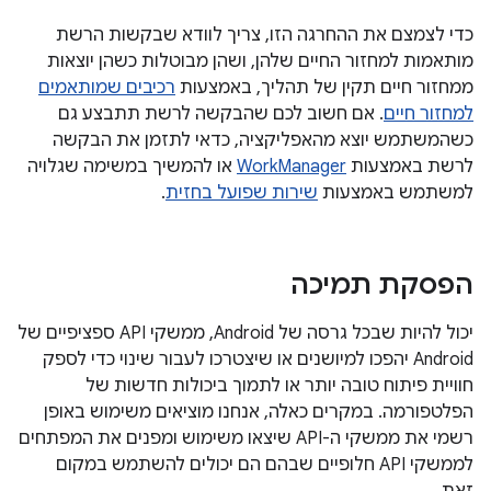
כדי לצמצם את ההחרגה הזו, צריך לוודא שבקשות הרשת
מותאמות למחזור החיים שלהן, ושהן מבוטלות כשהן יוצאות
ממחזור חיים תקין של תהליך, באמצעות
רכיבים שמותאמים
למחזור חיים
. אם חשוב לכם שהבקשה לרשת תתבצע גם
כשהמשתמש יוצא מהאפליקציה, כדאי לתזמן את הבקשה
לרשת באמצעות
WorkManager
או להמשיך במשימה שגלויה
למשתמש באמצעות
שירות שפועל בחזית
.
הפסקת תמיכה
יכול להיות שבכל גרסה של Android, ממשקי API ספציפיים של
Android יהפכו למיושנים או שיצטרכו לעבור שינוי כדי לספק
חוויית פיתוח טובה יותר או לתמוך ביכולות חדשות של
הפלטפורמה. במקרים כאלה, אנחנו מוציאים משימוש באופן
רשמי את ממשקי ה-API שיצאו משימוש ומפנים את המפתחים
לממשקי API חלופיים שבהם הם יכולים להשתמש במקום
זאת.