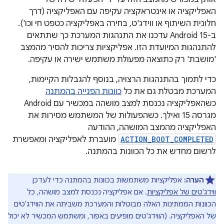
האפליקציה או אינטראקציה עקיפה עם האפליקציה (דרך
חלונית השיתוף או ווידג'ט, בחירה באפליקציה כטפט חי וכו').
ב-Android 15 עדכנו את התנהגות המערכת כך שתתאים
להתנהגות המיועדת הזו. אפליקציות צריכות להסיר מהמצב
'מושבת' רק כתוצאה מפעולת משתמש ישירה או עקיפה.
כדי לתמוך בהתנהגות הרצויה, בנוסף להגבלות הקיימות,
המערכת מבטלת גם את כל
כוונות הפנייה בהמתנה
כשהאפליקציה נכנסת למצב מושהה במכשיר עם Android
מגרסה 15 ואילך. כשהפעולות של המשתמש מסירות את
האפליקציה מהמצב המושהה, ההודעה
ACTION_BOOT_COMPLETED
מועברת לאפליקציה ומאפשרת
לרשום מחדש את כל הכוונות בהמתנה.
הערה:
אפליקציות משתמשות בכוונות בהמתנה כדי לעדכן
ווידג'טים של אפליקציות
. אם אפליקציה נכנסת למצב מושהה, כל
הכוונות הממתינות האלה מבוטלות והמערכת משביתה את הווידג'טים
של האפליקציה. (הווידג'טים מופיעים באפור, ומשתמש המכשיר לא יכול