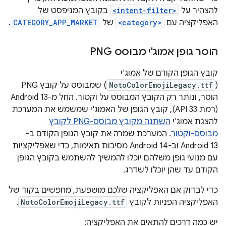
להצהיר על
<intent-filter>
בקובץ המניפסט של
האפליקציה עם
<category>
של
CATEGORY_APP_MARKET
.
הוסר גופן אמוג'י מבוסס PNG
קובץ הגופן הקודם של אמוג'י
(
NotoColorEmojiLegacy.ttf
) שמבוסס על קובץ PNG
הוסר, ונותר רק הקובץ המבוסס על וקטור. החל מ-Android 13
(רמת API 33), קובץ הגופן של האמוג'י שמשמש את המערכת
להצגת אמוג'י
השתנה מקובץ מבוסס-PNG לקובץ
מבוסס-וקטור
. המערכת שמרה את קובץ הגופן הקודם ב-
Android 13 וב-Android 14 מסיבות תאימות, כדי שאפליקציות
עם מנועי גופן משלהם יוכלו להמשיך להשתמש בקובץ הגופן
הקודם עד שהן יוכלו לשדרג.
כדי לבדוק אם האפליקציה שלכם מושפעת, מחפשים בקוד של
האפליקציה הפניות לקובץ
NotoColorEmojiLegacy.ttf
.
יש כמה דרכים להתאים את האפליקציה: