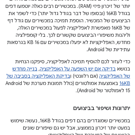
יותר של זיכרון פיזי (RAM). במכשירים רבים כאלה יוטמעו דפים
בגודל 16KB (ובסופו של דבר בגודל גדול יותר) כדי לשפר את
הביצועים של המכשיר. הוספת תמיכה במכשירים עם גודל דף
של 16KB מאפשרת לאפליקציה לפעול במכשירים האלה,
וליהנות משיפורי הביצועים שקשורים לכך. בלי קומפילציה
מחדש, האפליקציות לא יפעלו במכשירים עם 16 KB בגרסאות
עתידיות של Android.
כדי לעזור לכם להוסיף תמיכה לאפליקציה, סיפקנו הנחיות
בנושא
בדיקה אם יש השפעה על האפליקציה
,
בנייה מחדש
של האפליקציה
(אם רלוונטי) ו
בדיקת האפליקציה בסביבה של
16KB
באמצעות אמולטורים (כולל תמונות מערכת של Android
15 לאמולטור של Android).
יתרונות ושיפור בביצועים
במכשירים שמוגדרים בהם דפים בגודל 16KB, נעשה שימוש
במעט יותר זיכרון בממוצע, אבל יש גם שיפורים שונים