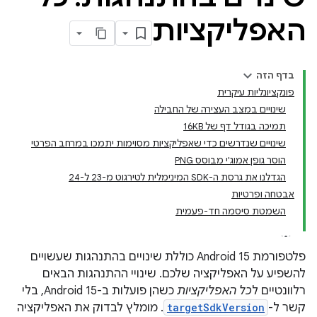
האפליקציות
בדף הזה
פונקציונליות עיקרית
שינויים במצב העצירה של החבילה
תמיכה בגודל דף של 16KB
שינויים שנדרשים כדי שאפליקציות מסוימות יתמכו במרחב הפרטי
הוסר גופן אמוג'י מבוסס PNG
הגדלנו את גרסת ה-SDK המינימלית לטירגוט מ-23 ל-24
אבטחה ופרטיות
השמטת סיסמה חד-פעמית
פלטפורמת Android 15 כוללת שינויים בהתנהגות שעשויים
להשפיע על האפליקציה שלכם. שינויי ההתנהגות הבאים
רלוונטיים ל
כל האפליקציות
כשהן פועלות ב-Android 15, בלי
קשר ל-
targetSdkVersion
. מומלץ לבדוק את האפליקציה