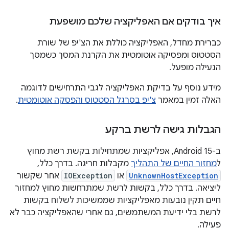
איך בודקים אם האפליקציה שלכם מושפעת
כברירת מחדל, האפליקציה כוללת את הצ'יפ של שורת
הסטטוס ומפסיקה אוטומטית את הקרנת המסך כשמסך
הנעילה מופעל.
מידע נוסף על בדיקת האפליקציה לגבי התרחישים לדוגמה
האלה זמין במאמר
צ'יפ בסרגל הסטטוס והפסקה אוטומטית
.
הגבלות גישה לרשת ברקע
ב-Android 15, אפליקציות שמתחילות בקשת רשת מחוץ
ל
מחזור החיים של התהליך
מקבלות חריגה. בדרך כלל,
UnknownHostException
או
IOException
אחר שקשור
ליציאה. בדרך כלל, בקשות לרשת שמתרחשות מחוץ למחזור
חיים תקין נובעות מאפליקציות שממשיכות לשלוח בקשות
לרשת בלי ידיעת המשתמשים, גם אחרי שהאפליקציה כבר לא
פעילה.