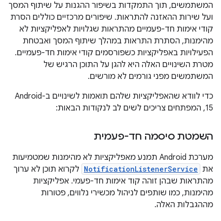
המשתמשים, תוך התמקדות בשיפור ההגנות על שיתוף המסך
ועל שירות ההאזנה להתראות. שיפורים מרכזיים כוללים הסרת
קודי אימות חד-פעמיים מהתראות שגלויות לאפליקציות לא
מהימנות, הסתרת התראות במהלך שיתוף המסך ואבטחת
הפעילויות באפליקציות כשפורסמים קודי אימות חד-פעמיים.
מטרת השינויים האלה היא להגן על התוכן הרגיש של
המשתמשים מפני גורמים לא מורשים.
כדי לוודא שהאפליקציות שלהם תואמות לשינויים ב-Android
15, המפתחים צריכים לשים לב לנקודות הבאות:
השמטת סיסמה חד-פעמית
מערכת Android תמנע מאפליקציות לא מהימנות שמטמיעות
את
NotificationListenerService
לקרוא תוכן לא ערוך
מהתראות שבהן זוהה קוד אימות חד-פעמי. אפליקציות
מהימנות, כמו שותפים לניהול מכשירי נלווים, פטורות
מההגבלות האלה.