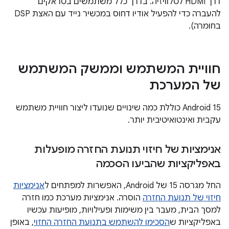
דרך HDMI לטלוויזיה. בדרך כלל משתמשים בטראקים
להעברה כדי להפעיל אודיו דחוס במכשיר נייד עם האצת DSP
בחומרה).
חוויית המשתמש וממשק המשתמש
של המערכת
‫Android 15 כוללת כמה שינויים שנועדו ליצור חוויית משתמש
עקבית ואינטואיטיבית יותר.
אנימציות של חיזוי תנועת החזרה מופעלות
באפליקציות שהביעו הסכמה
החל מגרסה 15 של Android, האפשרות למפתחים ל
אנימציות
חיזוי של תנועת החזרה
הוסרה. אנימציות מערכת כמו חזרה
למסך הבית, מעבר בין משימות ופעילויות, מופיעות עכשיו
באפליקציות ש
הסכימו להשתמש בתנועת החזרה החזוי
, באופן