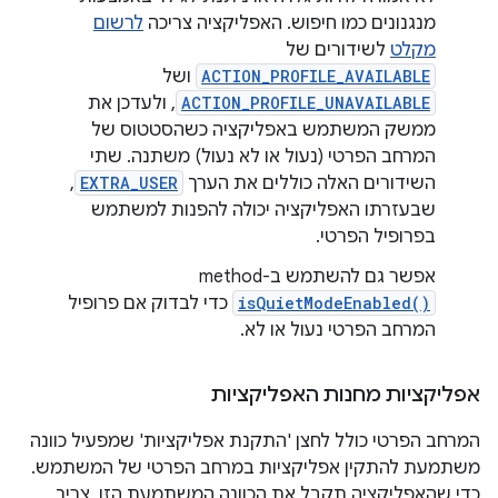
מנגנונים כמו חיפוש. האפליקציה צריכה
לרשום
מקלט
לשידורים של
ACTION_PROFILE_AVAILABLE
ושל
ACTION_PROFILE_UNAVAILABLE
, ולעדכן את
ממשק המשתמש באפליקציה כשהסטטוס של
המרחב הפרטי (נעול או לא נעול) משתנה. שתי
השידורים האלה כוללים את הערך
EXTRA_USER
,
שבעזרתו האפליקציה יכולה להפנות למשתמש
בפרופיל הפרטי.
אפשר גם להשתמש ב-method
isQuietModeEnabled()
כדי לבדוק אם פרופיל
המרחב הפרטי נעול או לא.
אפליקציות מחנות האפליקציות
המרחב הפרטי כולל לחצן 'התקנת אפליקציות' שמפעיל כוונה
משתמעת להתקין אפליקציות במרחב הפרטי של המשתמש.
כדי שהאפליקציה תקבל את הכוונה המשתמעת הזו, צריך