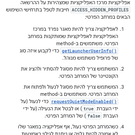
אפליקציות מרכז האפליקציות שמצהירות על ההרשאה
ACCESS_HIDDEN_PROFILES
חייבות לטפל בתרחישי השימוש
הבאים במרחב הפרטי:
לאפליקציה צריך להיות מאגר נפרד במרכז
האפליקציות לאפליקציות שמותקנות במרחב
הפרטי. משתמשים ב-method‏
getLauncherUserInfo()
כדי לקבוע איזה סוג
של פרופיל משתמש מנוהל.
המשתמש צריך להיות מסוגל להסתיר ולהציג את
הקונטיינר של המרחב הפרטי.
המשתמש צריך להיות מסוגל לנעול ולפתוח את
המרחב הפרטי. משתמשים ב-method‏
requestQuietModeEnabled()
כדי לנעול (על
ידי העברת
true
) או לבטל את הנעילה (על ידי
העברת
false
) של המרחב הפרטי.
כשהמרחב הפרטי נעול, אף אפליקציה במאגר שלו
לא אמורה להיות גלויה או ניתנת לגילוי באמצעות