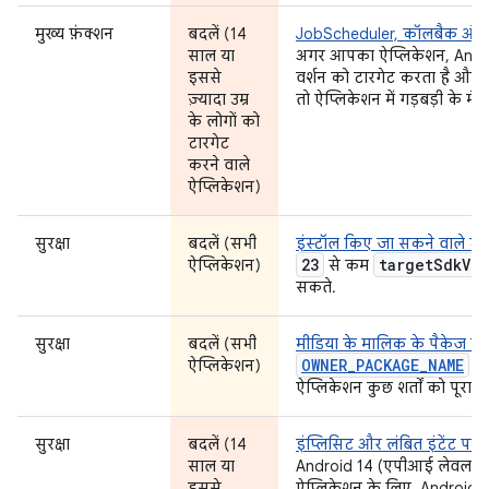
मुख्य फ़ंक्शन
बदलें (14
JobScheduler, कॉलबैक और नेट
साल या
अगर आपका ऐप्लिकेशन, Andro
इससे
वर्शन को टारगेट करता है और मु
ज़्यादा उम्र
तो ऐप्लिकेशन में गड़बड़ी के म
के लोगों को
टारगेट
करने वाले
ऐप्लिकेशन)
सुरक्षा
बदलें (सभी
इंस्टॉल किए जा सकने वाले ट
23
target
Sdk
Ve
ऐप्लिकेशन)
से कम
सकते.
सुरक्षा
बदलें (सभी
मीडिया के मालिक के पैकेज के
OWNER_PACKAGE_NAME
ऐप्लिकेशन)
की
ऐप्लिकेशन कुछ शर्तों को पूरा न
सुरक्षा
बदलें (14
इंप्लिसिट और लंबित इंटेंट पर प
साल या
Android 14 (एपीआई लेवल 34) 
इससे
ऐप्लिकेशन के लिए, Android, 