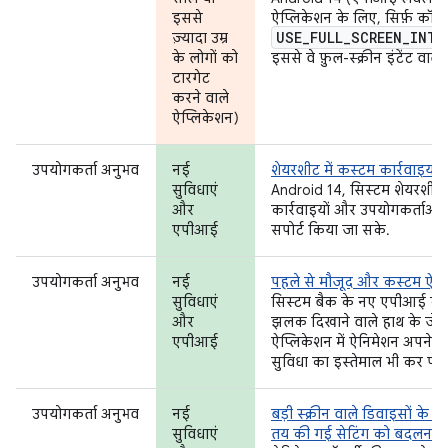
इससे
ऐप्लिकेशन के लिए, सिर्फ़ कॉल
USE
_
FULL
_
SCREEN
_
INTE
ज़्यादा उम्र
के लोगों को
इससे वे फ़ुल-स्क्रीन इंटेंट वाल
टारगेट
करने वाले
ऐप्लिकेशन)
उपयोगकर्ता अनुभव
नई
शेयरशीट में कस्टम कार्रवाइयां 
सुविधाएं
Android 14, सिस्टम शेयरशीट
और
कार्रवाइयों और उपयोगकर्ताओं के
एपीआई
सपोर्ट किया जा सके.
उपयोगकर्ता अनुभव
नई
पहले से मौजूद और कस्टम ऐनि
सुविधाएं
सिस्टम बैक के नए एपीआई का इ
और
झलक दिखाने वाले हाथ के जेस्च
एपीआई
ऐप्लिकेशन में ऐनिमेशन अपने-आप
सुविधा का इस्तेमाल भी कर पाएं
उपयोगकर्ता अनुभव
नई
बड़ी स्क्रीन वाले डिवाइसों क
सुविधाएं
तय की गई सेटिंग को बदलना