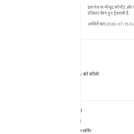
इस पेज पर मौजूद कॉन्टेंट और
रजिस्टर किए हुए ट्रेडमार्क हैं.
आखिरी बार 2026-07-15 (UT
X
X पर @AndroidDev को फ़ॉलो
करें
ANDROID के बारे में ज़्यादा
खोजें
जानें
गेमिंग
Android
मशीन लर्निंग