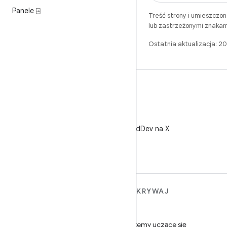
Panele ⍈
Treść strony i umieszczo
lub zastrzeżonymi znakam
Ostatnia aktualizacja: 
X
Obserwuj @AndroidDev na X
WIĘCEJ INFORMACJI O
ODKRYWAJ
ANDROIDZIE
Gry
Android
Systemy uczące się