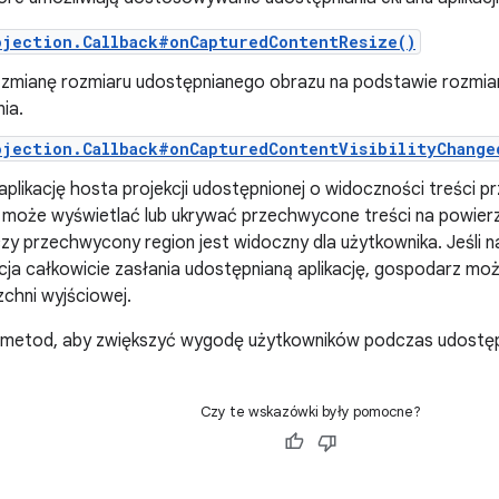
ojection.Callback#onCapturedContentResize()
 zmianę rozmiaru udostępnianego obrazu na podstawie rozmi
ia.
ojection.Callback#onCapturedContentVisibilityChange
aplikację hosta projekcji udostępnionej o widoczności treści p
 może wyświetlać lub ukrywać przechwycone treści na powierz
zy przechwycony region jest widoczny dla użytkownika. Jeśli na
acja całkowicie zasłania udostępnianą aplikację, gospodarz mo
chni wyjściowej.
metod, aby zwiększyć wygodę użytkowników podczas udostępnia
Czy te wskazówki były pomocne?