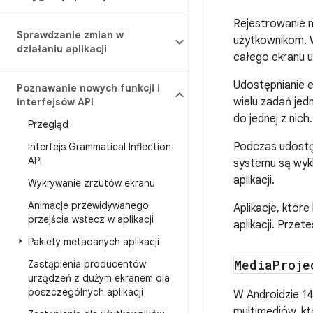
Rejestrowanie m
Sprawdzanie zmian w
użytkownikom. 
działaniu aplikacji
całego ekranu u
Udostępnianie 
Poznawanie nowych funkcji i
wielu zadań jed
interfejsów API
do jednej z nich.
Przegląd
Podczas udostęp
Interfejs Grammatical Inflection
API
systemu są wyk
aplikacji.
Wykrywanie zrzutów ekranu
Animacje przewidywanego
Aplikacje, które
przejścia wstecz w aplikacji
aplikacji. Przet
Pakiety metadanych aplikacji
Media
Proje
Zastąpienia producentów
urządzeń z dużym ekranem dla
poszczególnych aplikacji
W Androidzie 14
multimediów, kt