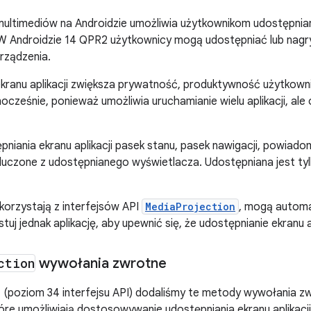
ultimediów na Androidzie umożliwia użytkownikom udostępnian
W Androidzie 14 QPR2 użytkownicy mogą udostępniać lub nagry
rządzenia.
ekranu aplikacji zwiększa prywatność, produktywność użytkow
nocześnie, ponieważ umożliwia uruchamianie wielu aplikacji, ale
niania ekranu aplikacji pasek stanu, pasek nawigacji, powiadomi
luczone z udostępnianego wyświetlacza. Udostępniana jest ty
 korzystają z interfejsów API
MediaProjection
, mogą automa
estuj jednak aplikację, aby upewnić się, że udostępnianie ekranu 
ction
wywołania zwrotne
 (poziom 34 interfejsu API) dodaliśmy te metody wywołania z
óre umożliwiają dostosowywanie udostępniania ekranu aplikacji