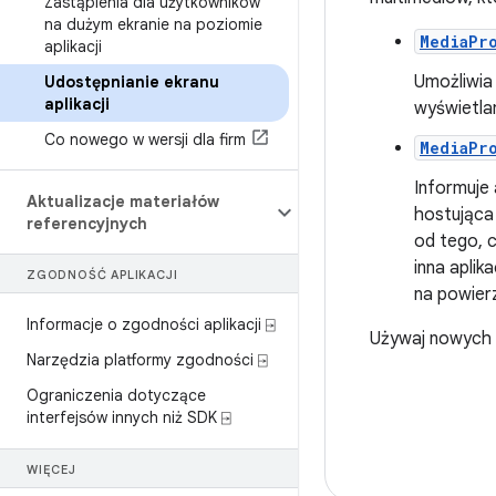
Zastąpienia dla użytkowników
na dużym ekranie na poziomie
MediaPr
aplikacji
Umożliwia
Udostępnianie ekranu
aplikacji
wyświetlan
Co nowego w wersji dla firm
MediaPr
Informuje 
Aktualizacje materiałów
hostująca
referencyjnych
od tego, c
inna aplik
ZGODNOŚĆ APLIKACJI
na powierz
Informacje o zgodności aplikacji ⍈
Używaj nowych 
Narzędzia platformy zgodności ⍈
Ograniczenia dotyczące
interfejsów innych niż SDK ⍈
WIĘCEJ