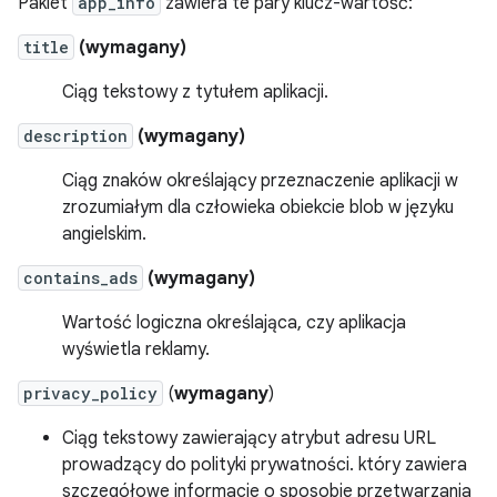
Pakiet
app_info
zawiera te pary klucz-wartość:
title
(
wymagany
)
Ciąg tekstowy z tytułem aplikacji.
description
(
wymagany
)
Ciąg znaków określający przeznaczenie aplikacji w
zrozumiałym dla człowieka obiekcie blob w języku
angielskim.
contains_ads
(
wymagany
)
Wartość logiczna określająca, czy aplikacja
wyświetla reklamy.
privacy_policy
(
wymagany
)
Ciąg tekstowy zawierający atrybut adresu URL
prowadzący do polityki prywatności. który zawiera
szczegółowe informacje o sposobie przetwarzania