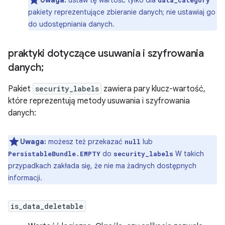
Uwaga:
ustaw tę wartość tylko dla
data_category
pakiety reprezentujące zbieranie danych; nie ustawiaj go
do udostępniania danych.
praktyki dotyczące usuwania i szyfrowania
danych;
Pakiet
security_labels
zawiera pary klucz-wartość,
które reprezentują metody usuwania i szyfrowania
danych:
Uwaga:
możesz też przekazać
lub
null
do
W takich
PersistableBundle.EMPTY
security_labels
przypadkach zakłada się, że nie ma żadnych dostępnych
informacji.
is_data_deletable