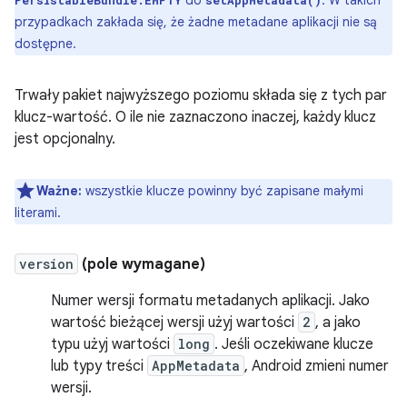
do
. W takich
PersistableBundle.EMPTY
setAppMetadata()
przypadkach zakłada się, że żadne metadane aplikacji nie są
dostępne.
Trwały pakiet najwyższego poziomu składa się z tych par
klucz-wartość. O ile nie zaznaczono inaczej, każdy klucz
jest opcjonalny.
Ważne:
wszystkie klucze powinny być zapisane małymi
literami.
version
(pole wymagane)
Numer wersji formatu metadanych aplikacji. Jako
wartość bieżącej wersji użyj wartości
2
, a jako
typu użyj wartości
long
. Jeśli oczekiwane klucze
lub typy treści
AppMetadata
, Android zmieni numer
wersji.