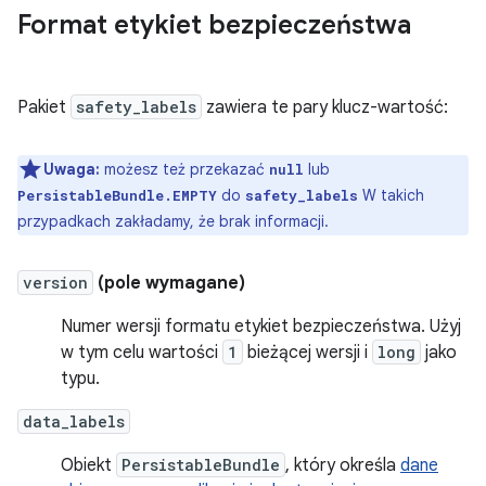
Format etykiet bezpieczeństwa
Pakiet
safety_labels
zawiera te pary klucz-wartość:
Uwaga:
możesz też przekazać
lub
null
do
W takich
PersistableBundle.EMPTY
safety_labels
przypadkach zakładamy, że brak informacji.
version
(pole wymagane)
Numer wersji formatu etykiet bezpieczeństwa. Użyj
w tym celu wartości
1
bieżącej wersji i
long
jako
typu.
data_labels
Obiekt
PersistableBundle
, który określa
dane