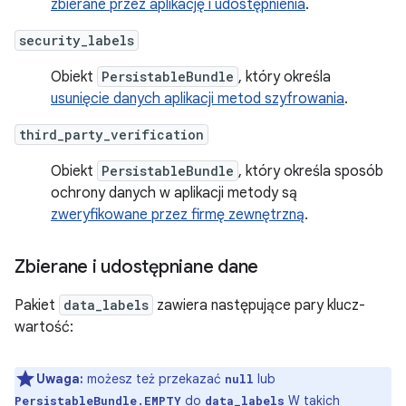
zbierane przez aplikację i udostępnienia
.
security_labels
Obiekt
PersistableBundle
, który określa
usunięcie danych aplikacji metod szyfrowania
.
third_party_verification
Obiekt
PersistableBundle
, który określa sposób
ochrony danych w aplikacji metody są
zweryfikowane przez firmę zewnętrzną
.
Zbierane i udostępniane dane
Pakiet
data_labels
zawiera następujące pary klucz-
wartość:
Uwaga:
możesz też przekazać
lub
null
do
W takich
PersistableBundle.EMPTY
data_labels