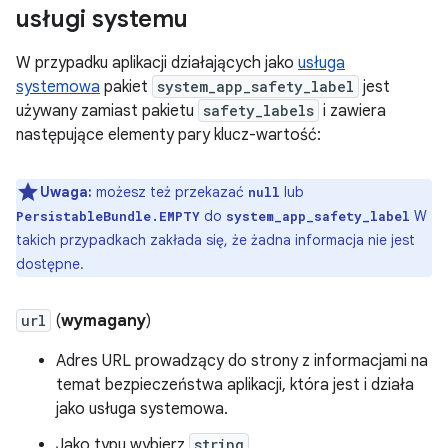
usługi systemu
W przypadku aplikacji działających jako
usługa
systemowa
pakiet
system_app_safety_label
jest
używany zamiast pakietu
safety_labels
i zawiera
następujące elementy pary klucz-wartość:
Uwaga:
możesz też przekazać
lub
null
do
W
PersistableBundle.EMPTY
system_app_safety_label
takich przypadkach zakłada się, że żadna informacja nie jest
dostępne.
url
(
wymagany
)
Adres URL prowadzący do strony z informacjami na
temat bezpieczeństwa aplikacji, która jest i działa
jako usługa systemowa.
Jako typu wybierz
string
.