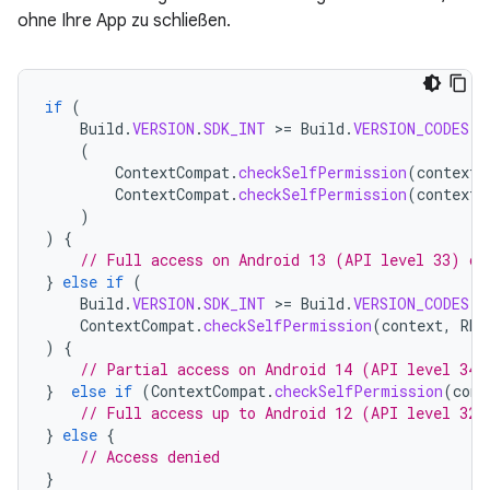
ohne Ihre App zu schließen.
if
(
Build
.
VERSION
.
SDK_INT
>
=
Build
.
VERSION_CODES
.
T
(
ContextCompat
.
checkSelfPermission
(
context
,
ContextCompat
.
checkSelfPermission
(
context
,
)
)
{
// Full access on Android 13 (API level 33) or
}
else
if
(
Build
.
VERSION
.
SDK_INT
>
=
Build
.
VERSION_CODES
.
U
ContextCompat
.
checkSelfPermission
(
context
,
REA
)
{
// Partial access on Android 14 (API level 34)
}
else
if
(
ContextCompat
.
checkSelfPermission
(
cont
// Full access up to Android 12 (API level 32)
}
else
{
// Access denied
}