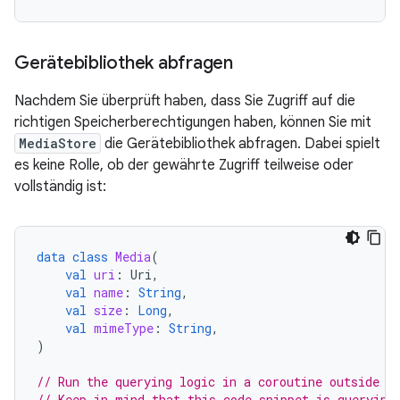
Gerätebibliothek abfragen
Nachdem Sie überprüft haben, dass Sie Zugriff auf die
richtigen Speicherberechtigungen haben, können Sie mit
MediaStore
die Gerätebibliothek abfragen. Dabei spielt
es keine Rolle, ob der gewährte Zugriff teilweise oder
vollständig ist:
data
class
Media
(
val
uri
:
Uri
,
val
name
:
String
,
val
size
:
Long
,
val
mimeType
:
String
,
)
// Run the querying logic in a coroutine outside o
// Keep in mind that this code snippet is querying