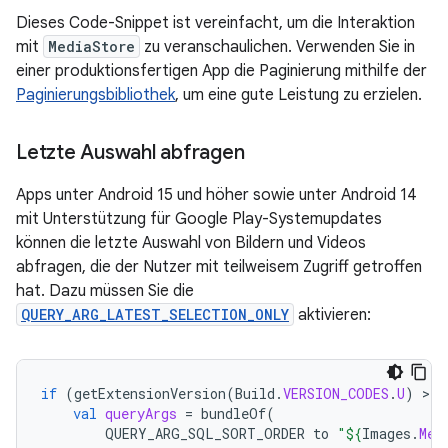
Dieses Code-Snippet ist vereinfacht, um die Interaktion
mit
MediaStore
zu veranschaulichen. Verwenden Sie in
einer produktionsfertigen App die Paginierung mithilfe der
Paginierungsbibliothek
, um eine gute Leistung zu erzielen.
Letzte Auswahl abfragen
Apps unter Android 15 und höher sowie unter Android 14
mit Unterstützung für Google Play-Systemupdates
können die letzte Auswahl von Bildern und Videos
abfragen, die der Nutzer mit teilweisem Zugriff getroffen
hat. Dazu müssen Sie die
QUERY_ARG_LATEST_SELECTION_ONLY
aktivieren:
if
(
getExtensionVersion
(
Build
.
VERSION_CODES
.
U
)
>
=
val
queryArgs
=
bundleOf
(
QUERY_ARG_SQL_SORT_ORDER
to
"
${
Images
.
Med