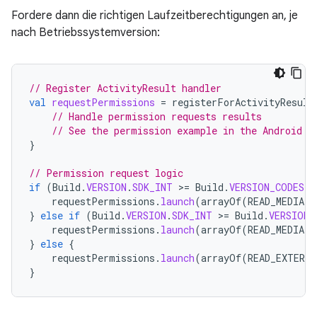
Fordere dann die richtigen Laufzeitberechtigungen an, je
nach Betriebssystemversion:
// Register ActivityResult handler
val
requestPermissions
=
registerForActivityResult
// Handle permission requests results
// See the permission example in the Android p
}
// Permission request logic
if
(
Build
.
VERSION
.
SDK_INT
>
=
Build
.
VERSION_CODES
.
U
requestPermissions
.
launch
(
arrayOf
(
READ_MEDIA_I
}
else
if
(
Build
.
VERSION
.
SDK_INT
>
=
Build
.
VERSION_
requestPermissions
.
launch
(
arrayOf
(
READ_MEDIA_I
}
else
{
requestPermissions
.
launch
(
arrayOf
(
READ_EXTERN
}