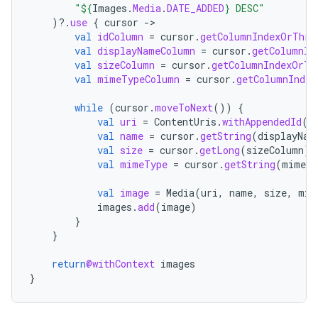
"
${
Images
.
Media
.
DATE_ADDED
}
 DESC"
)
?.
use
{
cursor
-
val
idColumn
=
cursor
.
getColumnIndexOrThro
val
displayNameColumn
=
cursor
.
getColumnIn
val
sizeColumn
=
cursor
.
getColumnIndexOrTh
val
mimeTypeColumn
=
cursor
.
getColumnIndex
while
(
cursor
.
moveToNext
())
{
val
uri
=
ContentUris
.
withAppendedId
(
c
val
name
=
cursor
.
getString
(
displayNam
val
size
=
cursor
.
getLong
(
sizeColumn
)
val
mimeType
=
cursor
.
getString
(
mimeTy
val
image
=
Media
(
uri
,
name
,
size
,
mim
images
.
add
(
image
)
}
}
return
@withContext
images
}