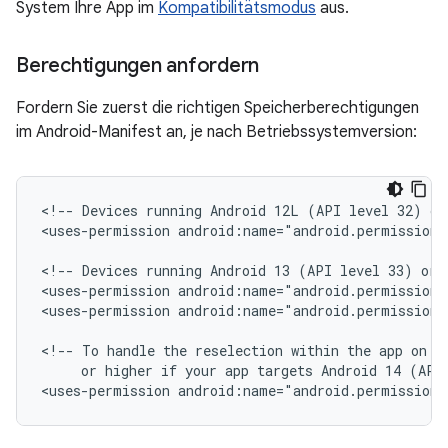
System Ihre App im
Kompatibilitätsmodus
aus.
Berechtigungen anfordern
Fordern Sie zuerst die richtigen Speicherberechtigungen
im Android-Manifest an, je nach Betriebssystemversion:
<!--
Devices
running
Android
12L
(API
level
32)
or
<uses-permission
android:name="android.permission.
<!--
Devices
running
Android
13
(API
level
33)
or
<uses-permission
android:name="android.permission.
<uses-permission
android:name="android.permission.
<!--
To
handle
the
reselection
within
the
app
on
d
or
higher
if
your
app
targets
Android
14
(API
<uses-permission
android:name="android.permission.