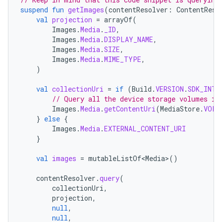
suspend
fun
getImages
(
contentResolver
:
ContentReso
val
projection
=
arrayOf
(
Images
.
Media
.
_ID
,
Images
.
Media
.
DISPLAY_NAME
,
Images
.
Media
.
SIZE
,
Images
.
Media
.
MIME_TYPE
,
)
val
collectionUri
=
if
(
Build
.
VERSION
.
SDK_INT
// Query all the device storage volumes in
Images
.
Media
.
getContentUri
(
MediaStore
.
VOLU
}
else
{
Images
.
Media
.
EXTERNAL_CONTENT_URI
}
val
images
=
mutableListOf<Media>
()
contentResolver
.
query
(
collectionUri
,
projection
,
null
,
null
,