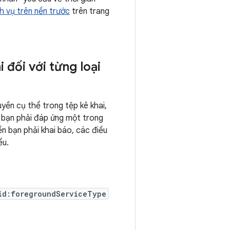
ch vụ trên nền trước
trên trang
 đối với từng loại
yền cụ thể trong tệp kê khai,
a bạn phải đáp ứng một trong
n bạn phải khai báo, các điều
ểu.
id:foregroundServiceType