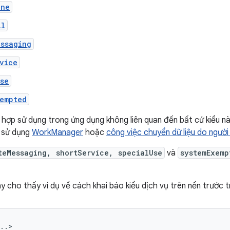
one
ll
essaging
vice
se
xempted
hợp sử dụng trong ứng dụng không liên quan đến bất cứ kiểu nà
ể sử dụng
WorkManager
hoặc
công việc chuyển dữ liệu do người
teMessaging, shortService, specialUse
và
systemExemp
 cho thấy ví dụ về cách khai báo kiểu dịch vụ trên nền trước t