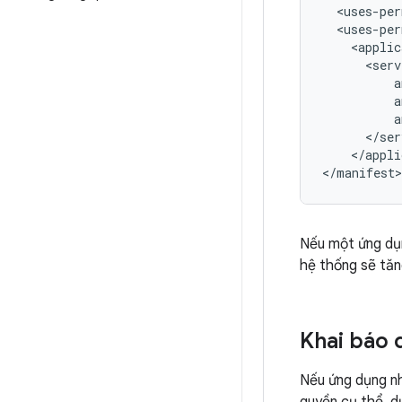
<uses-per
<uses-per
<applic
</appli
Nếu một ứng dụn
hệ thống sẽ tă
Khai báo 
Nếu ứng dụng nh