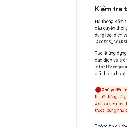
Kiểm tra 
Hệ thống kiểm t
cầu quyền thời 
dùng loại dịch 
ACCESS_COARS
Tức là ứng dụng
các dịch vụ trê
startForegro
đổi thứ tự hoạt
Chú ý:
Nếu ứn
thì hệ thống sẽ 
dịch vụ trên nền 
trước, cũng như 
Thông tin cụ th