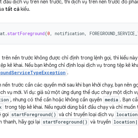
t đầu dịch vụ trên nền trước, thì dịch vụ trên nền trước đó phả
ủa
tất cả
kiểu.
at
.
startForeground
(
0
,
notification
,
FOREGROUND_SERVICE
 trên nền trước không được chỉ định trong lệnh gọi, thì kiểu này
ệp kê khai. Nếu bạn không chỉ định loại dịch vụ trong tệp kê kha
roundServiceTypeException
.
 nền trước cần các quyền mới sau khi bạn khởi chạy, bạn nên gọi
ịch vụ mới. Ví dụ: giả sử một ứng dụng thể dục chạy một dịch v
tion
, nhưng có thể cần hoặc không cần quyền
media
. Bạn c
k
trong tệp kê khai. Nếu người dùng bắt đầu chạy và chỉ muốn th
ẽ gọi
startForeground()
và chỉ truyền loại dịch vụ
location
 thanh, hãy gọi lại
startForeground()
và truyền
location|