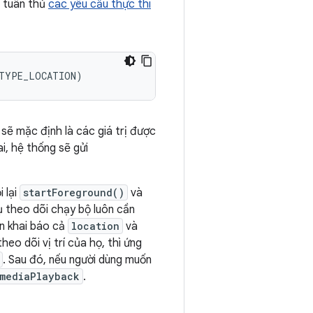
i tuân thủ
các yêu cầu thực thi
_TYPE_LOCATION
)
 sẽ mặc định là các giá trị được
i, hệ thống sẽ gửi
 lại
startForeground()
và
ụ theo dõi chạy bộ luôn cần
ần khai báo cả
location
và
eo dõi vị trí của họ, thì ứng
. Sau đó, nếu người dùng muốn
mediaPlayback
.