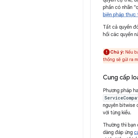
quyền cụ thể, d
phần có nhãn "q
biện pháp thực t
Tất cả quyền đ
hồi các quyền n
Chú ý:
Nếu b
thống sẽ gửi ra 
Cung cấp loạ
Phương pháp hay
ServiceCompa
nguyên bitwise 
với từng kiểu.
Thường thì bạn 
dàng đáp ứng
c