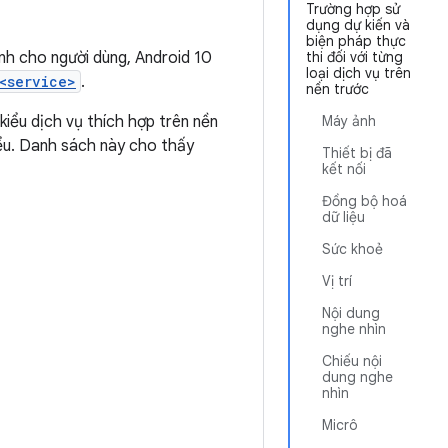
Trường hợp sử
dụng dự kiến và
biện pháp thực
h cho người dùng, Android 10
thi đối với từng
loại dịch vụ trên
<service>
.
nền trước
iểu dịch vụ thích hợp trên nền
Máy ảnh
iểu. Danh sách này cho thấy
Thiết bị đã
kết nối
Đồng bộ hoá
dữ liệu
Sức khoẻ
Vị trí
Nội dung
nghe nhìn
Chiếu nội
dung nghe
nhìn
Micrô