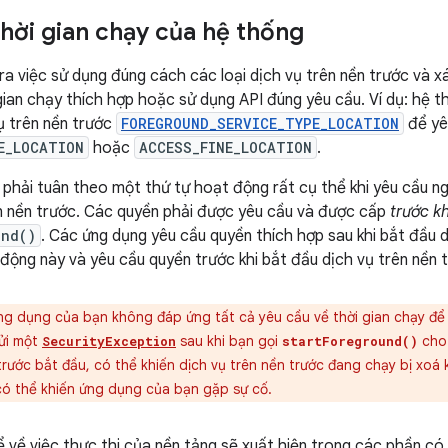
thời gian chạy của hệ thống
ra việc sử dụng đúng cách các loại dịch vụ trên nền trước và 
gian chạy thích hợp hoặc sử dụng API đúng yêu cầu. Ví dụ: hệ 
vụ trên nền trước
FOREGROUND_SERVICE_TYPE_LOCATION
để yê
E_LOCATION
hoặc
ACCESS_FINE_LOCATION
.
 phải tuân theo một thứ tự hoạt động rất cụ thể khi yêu cầu n
n nền trước. Các quyền phải được yêu cầu và được cấp
trước kh
und()
. Các ứng dụng yêu cầu quyền thích hợp sau khi bắt đầu d
 động này và yêu cầu quyền trước khi bắt đầu dịch vụ trên nền 
g dụng của bạn không đáp ứng tất cả yêu cầu về thời gian chạy để b
gửi một
sau khi bạn gọi
cho 
SecurityException
startForeground()
trước bắt đầu, có thể khiến dịch vụ trên nền trước đang chạy bị xoá k
có thể khiến ứng dụng của bạn gặp sự cố.
ể về việc thực thi của nền tảng sẽ xuất hiện trong các phần có 