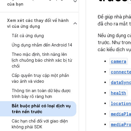
của bạn
Để giúp nhà phát
Xem xét các thay đổi về hành
đã cho ra mắt 
vi của ứng dụng
Nếu ứng dụng củ
Tất cả ứng dụng
trước. Như tron
Ứng dụng nhắm đến Android 14
các kiểu dịch vụ
Theo mặc định
,
tính năng lên
lịch chuông báo chính xác bị từ
camera
chối
connect
Cấp quyền truy cập một phần
vào ảnh và video
dataSyn
Thông tin an toàn dữ liệu được
health
trình bày rõ ràng hơn
location
Bắt buộc phải có loại dịch vụ
trên nền trước
mediaPl
Các hạn chế đối với giao diện
mediaPr
không phải SDK