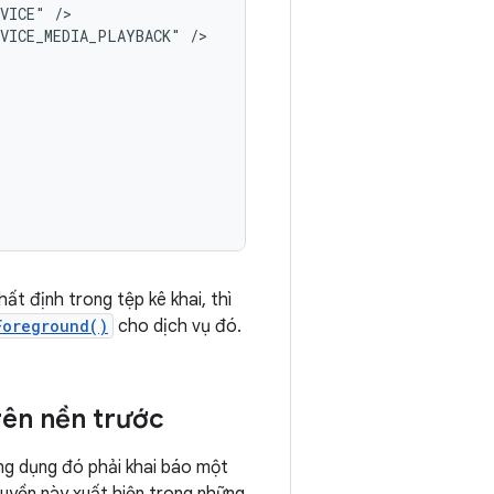
RVICE"
RVICE_MEDIA_PLAYBACK"
t định trong tệp kê khai, thì
Foreground()
cho dịch vụ đó.
rên nền trước
ng dụng đó phải khai báo một