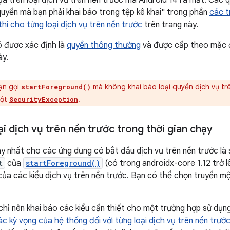
ựa trên loại dịch vụ trên nền trước mà Android 14 ra mắt. Các 
uyền mà bạn phải khai báo trong tệp kê khai" trong phần
các t
hi cho từng loại dịch vụ trên nền trước
trên trang này.
ó được xác định là
quyền thông thường
và được cấp theo mặc đ
ày.
ạn gọi
mà không khai báo loại quyền dịch vụ trê
startForeground()
một
.
SecurityException
i dịch vụ trên nền trước trong thời gian chạy
 nhất cho các ứng dụng có bắt đầu dịch vụ trên nền trước là 
t
của
startForeground()
(có trong androidx-core 1.12 trở l
của các kiểu dịch vụ trên nền trước. Bạn có thể chọn truyền mộ
chỉ nên khai báo các kiểu cần thiết cho một trường hợp sử dụng
ác kỳ vọng của hệ thống đối với từng loại dịch vụ trên nền trướ