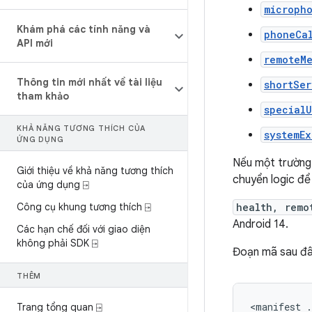
microph
Khám phá các tính năng và
phoneCa
API mới
remoteM
Thông tin mới nhất về tài liệu
shortSer
tham khảo
specialU
KHẢ NĂNG TƯƠNG THÍCH CỦA
systemE
ỨNG DỤNG
Nếu một trường 
Giới thiệu về khả năng tương thích
chuyển logic đ
của ứng dụng ⍈
Công cụ khung tương thích ⍈
health, remo
Android 14.
Các hạn chế đối với giao diện
không phải SDK ⍈
Đoạn mã sau đây
THÊM
<manifest
Trang tổng quan ⍈