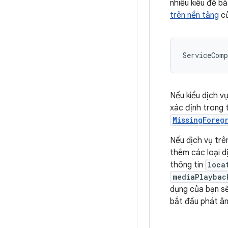
nhiều kiểu để bắ
trên nền tảng
c
ServiceComp
Nếu kiểu dịch vụ
xác định trong t
MissingForeg
Nếu dịch vụ trên
thêm các loại d
thông tin
loca
mediaPlaybac
dụng của bạn s
bắt đầu phát âm