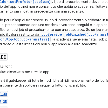
lder.setPrefetch(boolean)
. I job di precaricamento devono es
io dell'app, quindi non è consentito che abbiano scadenze. Tuttavia, 
ricamento pianificati in precedenza con una scadenza.
o per un'app di mantenere un job di precaricamento pianificato i
b di precaricamento con una scadenza verranno eseguiti e le app so
ficare nuovi job di precaricamento con una scadenza. Se un job vi
JobService.jobFinished(JobParame
ndo il valore restituito da
.onStopJob(JobParameters)
, la scadenza viene eliminata. I job pe
, pertanto queste limitazioni non si applicano alle loro scadenze.
LED
68419799
nito
: disattivato per tutte le app.
 è il gatekeeper di tutte le modifiche al ridimensionamento del buffe
 consente di applicare i seguenti fattori di scalabilità:
E_30
E_35