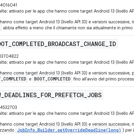
4016041
nito
: attivato per le app che hanno come target Android 13 (livello AP
hanno come target Android 13 (livello API 33) e versioni successive, i
D
abbia effetto a meno che il chiamante non sia attualmente in primo
OOT
_
COMPLETED
_
BROADCAST
_
CHANGE
_
ID
3704822
nito
: attivato per le app che hanno come target Android 13 (livello AP
hanno come target Android 13 (livello API 33) e versioni successive, p
T_COMPLETED
BOOT_COMPLETED
e
fino all'avvio del primo processo
W
_
DEADLINES
_
FOR
_
PREFETCH
_
JOBS
4532703
nito
: attivato per le app che hanno come target Android 13 (livello AP
 hanno come target Android 13 (livello API 33) e versioni successive
JobInfo.Builder.setOverrideDeadline(long)
lizzando
) per 