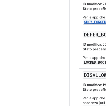
ID modifica:
21
Stato predefi
Per le app che 
SHOW_FORCE
DEFER
_
B
ID modifica:
20
Stato predefi
Per le app che 
LOCKED_BOO
DISALLO
ID modifica:
19
Stato predefi
Per le app che
scadenza (uti