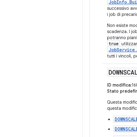
JobInfo.Bui
successivo avv
i job di preca
Non esiste mod
scadenza. I jo
potranno piani
true
utilizza
JobService
tutti i vincoli
DOWNSCA
ID modifica
:1
Stato predefi
Questa modifica
questa modifica
DOWNSCAL
DOWNSCAL