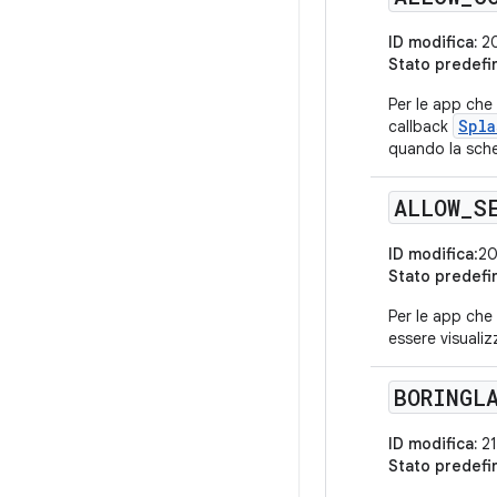
ID modifica:
20
Stato predefi
Per le app che 
Spla
callback
quando la sche
ALLOW
_
S
ID modifica
:2
Stato predefi
Per le app che 
essere visualiz
BORINGL
ID modifica:
21
Stato predefi