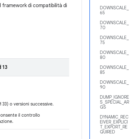
el framework di compatibilità di
DOWNSCALE_
65
DOWNSCALE_
70
DOWNSCALE_
75
DOWNSCALE_
80
d 13
DOWNSCALE_
85
DOWNSCALE_
90
DUMP_IGNORE
S_SPECIAL_AR
I 33) o versioni successive.
GS
consente il controllo
DYNAMIC_REC
azione.
EIVER_EXPLICI
T_EXPORT_RE
QUIRED