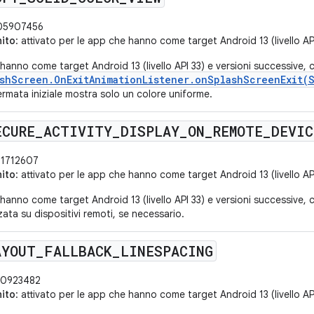
5907456
nito
: attivato per le app che hanno come target Android 13 (livello AP
hanno come target Android 13 (livello API 33) e versioni successive, c
shScreen.OnExitAnimationListener.onSplashScreenExit(
rmata iniziale mostra solo un colore uniforme.
ECURE
_
ACTIVITY
_
DISPLAY
_
ON
_
REMOTE
_
DEVIC
01712607
nito
: attivato per le app che hanno come target Android 13 (livello AP
hanno come target Android 13 (livello API 33) e versioni successive, c
zata su dispositivi remoti, se necessario.
AYOUT
_
FALLBACK
_
LINESPACING
0923482
nito
: attivato per le app che hanno come target Android 13 (livello AP