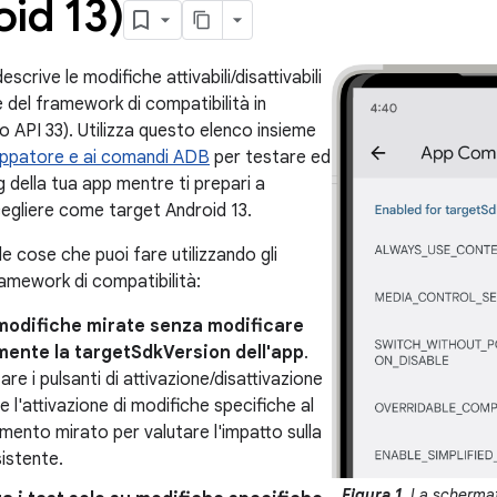
id 13)
scrive le modifiche attivabili/disattivabili
 del framework di compatibilità in
llo API 33). Utilizza questo elenco insieme
luppatore e ai comandi ADB
per testare ed
g della tua app mentre ti prepari a
egliere come target Android 13.
e cose che puoi fare utilizzando gli
ramework di compatibilità:
 modifiche mirate senza modificare
mente la targetSdkVersion dell'app
.
zare i pulsanti di attivazione/disattivazione
e l'attivazione di modifiche specifiche al
ento mirato per valutare l'impatto sulla
istente.
Figura 1
. La schermat