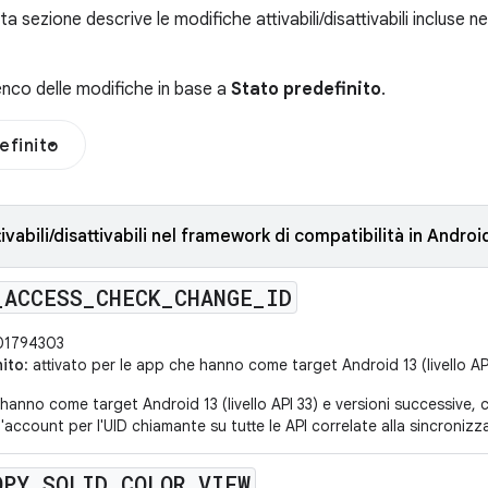
ta sezione descrive le modifiche attivabili/disattivabili incluse n
elenco delle modifiche in base a
Stato predefinito
.
efinito
ivabili/disattivabili nel framework di compatibilità in Androi
_
ACCESS
_
CHECK
_
CHANGE
_
ID
1794303
nito
: attivato per le app che hanno come target Android 13 (livello AP
hanno come target Android 13 (livello API 33) e versioni successive, 
l'account per l'UID chiamante su tutte le API correlate alla sincronizz
OPY
_
SOLID
_
COLOR
_
VIEW