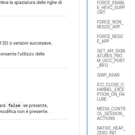
tiva la spaziatura delle righe di
FORCE_ENABL
E_HEVC_SUPP
ORT
FORCE_NON_
RESIZE_APP
FORCE_RESIZ
E_APP
I 33) o versioni successive.
GET_API_SIGN
onsente l'utilizzo delle
ATURES_FRO
M_UICC_PORT
_INFO
GWP_ASAN
ICC_CLOSE_C
HANNEL_EXCE
PTION_ON_FAI
LURE
false
Sarà
se presente,
MEDIA_CONTR
 modifica non è presente.
OL_SESSION_
ACTIONS
NATIVE_HEAP_
ZERO_INIT