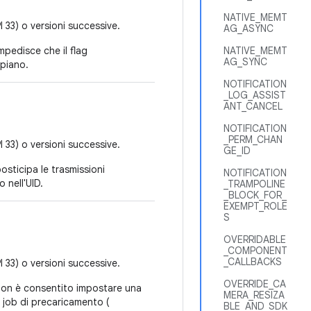
NATIVE_MEMT
I 33) o versioni successive.
AG_ASYNC
mpedisce che il flag
NATIVE_MEMT
AG_SYNC
 piano.
NOTIFICATION
_LOG_ASSIST
ANT_CANCEL
NOTIFICATION
_PERM_CHAN
I 33) o versioni successive.
GE_ID
osticipa le trasmissioni
NOTIFICATION
 nell'UID.
_TRAMPOLINE
_BLOCK_FOR_
EXEMPT_ROLE
S
OVERRIDABLE
_COMPONENT
_CALLBACKS
I 33) o versioni successive.
OVERRIDE_CA
, non è consentito impostare una
MERA_RESIZA
i job di precaricamento (
BLE_AND_SDK