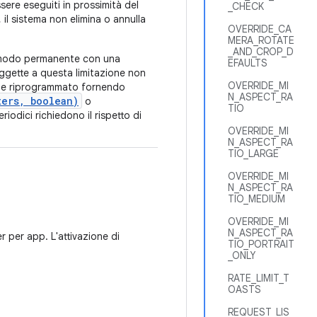
sere eseguiti in prossimità del
_CHECK
il sistema non elimina o annulla
OVERRIDE_CA
MERA_ROTATE
_AND_CROP_D
n modo permanente con una
EFAULTS
ggette a questa limitazione non
OVERRIDE_MI
ene riprogrammato fornendo
N_ASPECT_RA
ters, boolean)
o
TIO
riodici richiedono il rispetto di
OVERRIDE_MI
N_ASPECT_RA
TIO_LARGE
OVERRIDE_MI
N_ASPECT_RA
TIO_MEDIUM
OVERRIDE_MI
N_ASPECT_RA
r per app. L'attivazione di
TIO_PORTRAIT
_ONLY
RATE_LIMIT_T
OASTS
REQUEST_LIS