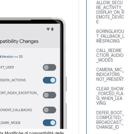
ALLOW_SECU
RE_ACTIVITY_
DISPLAY_ON_R
EMOTE_DEVIC
E
BORINGLAYOU
T_FALLBACK_L
INESPACING
CALL_REDIRE
CTION_AUDIO
_MODES
CAMERA_MIC_
INDICATORS_
NOT_PRESENT
CLEAR_SHOW
_FORCED_FLA
G_WHEN_LEA
VING
DEFER_BOOT_
COMPLETED_
BROADCAST_
CHANGE_ID
a Modifiche di compatibilità delle