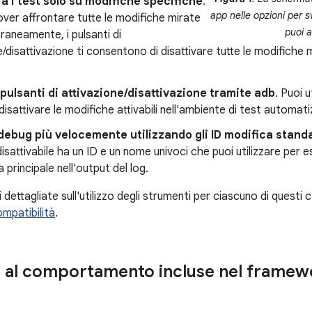
 i test solo su modifiche specifiche
.
app nelle opzioni per s
ver affrontare tutte le modifiche mirate
puoi a
aneamente, i pulsanti di
e/disattivazione ti consentono di disattivare tutte le modifiche 
 pulsanti di attivazione/disattivazione tramite adb
. Puoi 
 disattivare le modifiche attivabili nell'ambiente di test automat
 debug più velocemente utilizzando gli ID modifica stand
/disattivabile ha un ID e un nome univoci che puoi utilizzare per
 principale nell'output del log.
 dettagliate sull'utilizzo degli strumenti per ciascuno di questi 
mpatibilità
.
 al comportamento incluse nel framewo