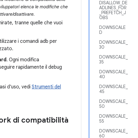
DISALLOW_DE
viluppatori elenca le modifiche che
ADLINES_FOR
_PREFETCH_J
ttivare/disattivare.
OBS
mirate, tranne quelle che vuoi
DOWNSCALE
D
utilizzare i comandi adb per
DOWNSCALE_
30
izzato.
DOWNSCALE_
ard
. Ogni modifica
35
 eseguire rapidamente il debug
DOWNSCALE_
40
casi d'uso, vedi
Strumenti del
DOWNSCALE_
45
DOWNSCALE_
50
DOWNSCALE_
rk di compatibilità
55
DOWNSCALE_
60