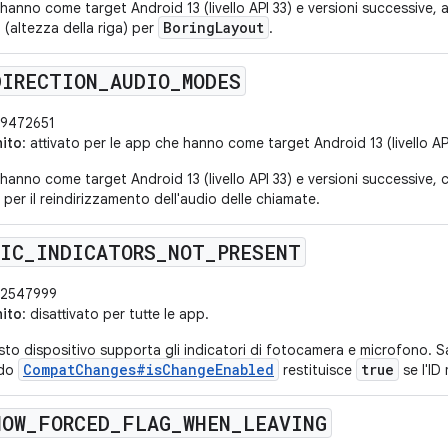
hanno come target Android 13 (livello API 33) e versioni successive, at
BoringLayout
a (altezza della riga) per
.
DIRECTION
_
AUDIO
_
MODES
9472651
nito
: attivato per le app che hanno come target Android 13 (livello AP
hanno come target Android 13 (livello API 33) e versioni successive, c
per il reindirizzamento dell'audio delle chiamate.
MIC
_
INDICATORS
_
NOT
_
PRESENT
2547999
nito
: disattivato per tutte le app.
sto dispositivo supporta gli indicatori di fotocamera e microfono. 
CompatChanges#isChangeEnabled
true
odo
restituisce
se l'ID
HOW
_
FORCED
_
FLAG
_
WHEN
_
LEAVING