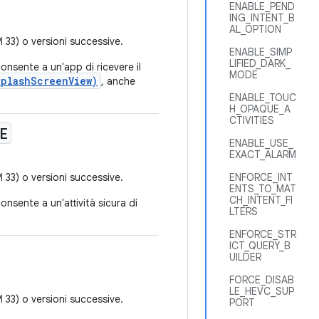
ENABLE_PEND
ING_INTENT_B
AL_OPTION
I 33) o versioni successive.
ENABLE_SIMP
LIFIED_DARK_
onsente a un'app di ricevere il
MODE
SplashScreenView)
, anche
ENABLE_TOUC
H_OPAQUE_A
CTIVITIES
E
ENABLE_USE_
EXACT_ALARM
I 33) o versioni successive.
ENFORCE_INT
ENTS_TO_MAT
CH_INTENT_FI
onsente a un'attività sicura di
LTERS
ENFORCE_STR
ICT_QUERY_B
UILDER
FORCE_DISAB
LE_HEVC_SUP
I 33) o versioni successive.
PORT