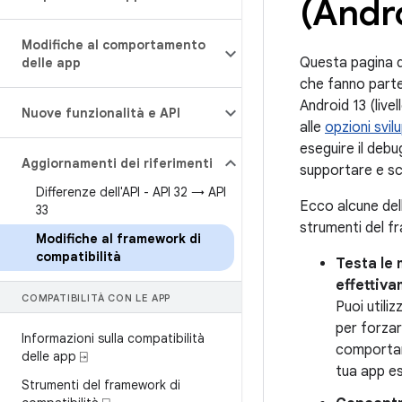
(Andro
Modifiche al comportamento
Questa pagina de
delle app
che fanno parte
Android 13 (live
Nuove funzionalità e API
alle
opzioni svi
eseguire il debu
Aggiornamenti dei riferimenti
supportare e sc
Differenze dell'API - API 32 → API
Ecco alcune dell
33
strumenti del f
Modifiche al framework di
compatibilità
Testa le
effettiva
COMPATIBILITÀ CON LE APP
Puoi utiliz
per forzar
Informazioni sulla compatibilità
comportam
delle app ⍈
tua app es
Strumenti del framework di