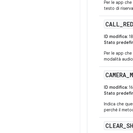
Per le app che 
testo di riserv
CALL
_
RE
ID modifica:
18
Stato predefi
Per le app che 
modalità audio 
CAMERA
_
ID modifica:
16
Stato predefi
Indica che que
perché il met
CLEAR
_
S