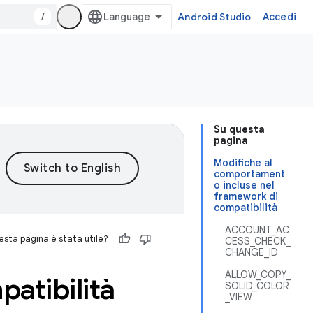
/
Android Studio
Accedi
Su questa
pagina
Modifiche al
comportament
o incluse nel
framework di
compatibilità
ACCOUNT_AC
sta pagina è stata utile?
CESS_CHECK_
CHANGE_ID
ALLOW_COPY_
atibilità
SOLID_COLOR
_VIEW