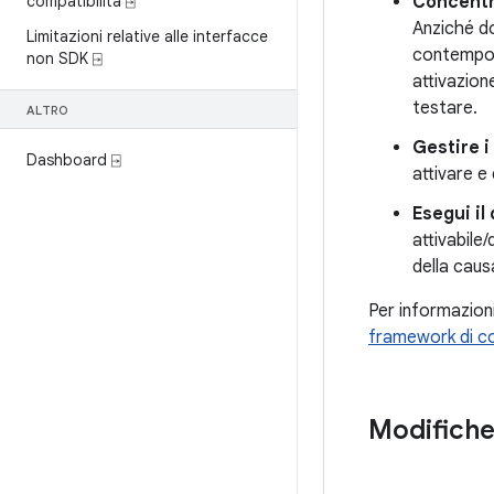
compatibilità ⍈
Concentra
Anziché do
Limitazioni relative alle interfacce
contempor
non SDK ⍈
attivazion
testare.
ALTRO
Gestire i
Dashboard ⍈
attivare e
Esegui il
attivabile
della causa
Per informazioni
framework di co
Modifiche