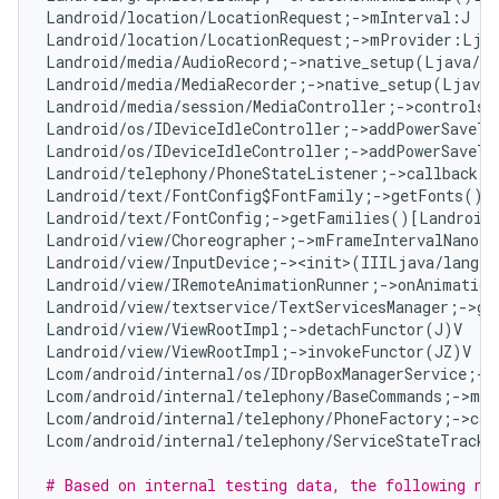
Landroid/location/LocationRequest;->mInterval:J   
Landroid/location/LocationRequest;->mProvider:Ljav
Landroid/media/AudioRecord;->native_setup(Ljava/l
Landroid/media/MediaRecorder;->native_setup(Ljava
Landroid/media/session/MediaController;->controlsS
Landroid/os/IDeviceIdleController;->addPowerSaveTe
Landroid/os/IDeviceIdleController;->addPowerSaveTe
Landroid/telephony/PhoneStateListener;->callback:L
Landroid/text/FontConfig$FontFamily;->getFonts()[L
Landroid/text/FontConfig;->getFamilies()[Landroid/
Landroid/view/Choreographer;->mFrameIntervalNanos:
Landroid/view/InputDevice;-><init>(IIILjava/lang/S
Landroid/view/IRemoteAnimationRunner;->onAnimation
Landroid/view/textservice/TextServicesManager;->ge
Landroid/view/ViewRootImpl;->detachFunctor(J)V   
#
Landroid/view/ViewRootImpl;->invokeFunctor(JZ)V   
Lcom/android/internal/os/IDropBoxManagerService;->
Lcom/android/internal/telephony/BaseCommands;->mAl
Lcom/android/internal/telephony/PhoneFactory;->cal
Lcom/android/internal/telephony/ServiceStateTracke
# Based on internal testing data, the following non