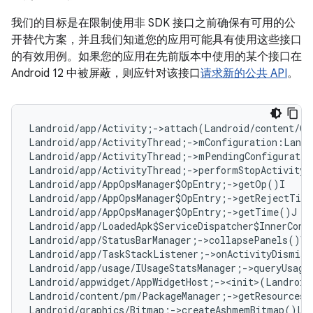
我们的目标是在限制使用非 SDK 接口之前确保有可用的公
开替代方案，并且我们知道您的应用可能具有使用这些接口
的有效用例。如果您的应用在先前版本中使用的某个接口在
Android 12 中被屏蔽，则应针对该接口
请求新的公共 API
。
Landroid/app/Activity;->attach(Landroid/content/Co
Landroid/app/ActivityThread;->mConfiguration:Landr
Landroid/app/ActivityThread;->mPendingConfiguratio
Landroid/app/ActivityThread;->performStopActivity(
Landroid/app/AppOpsManager$OpEntry;->getOp()I   
#
Landroid/app/AppOpsManager$OpEntry;->getRejectTim
Landroid/app/AppOpsManager$OpEntry;->getTime()J  
Landroid/app/LoadedApk$ServiceDispatcher$InnerConn
Landroid/app/StatusBarManager;->collapsePanels()V

Landroid/app/TaskStackListener;->onActivityDismiss
Landroid/app/usage/IUsageStatsManager;->queryUsage
Landroid/appwidget/AppWidgetHost;-><init>(Landroid
Landroid/content/pm/PackageManager;->getResourcesF
Landroid/graphics/Bitmap;->createAshmemBitmap()La