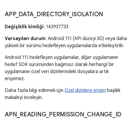
APP
_
DATA
_
DIRECTORY
_
ISOLATION
Değişiklik kimliği
: 143937733
Varsayılan durum
: Android 11'i (API düzeyi 30) veya daha
yüksek bir sürümü hedefleyen uygulamalarda etkinleştirilir.
Android 11'i hedefleyen uygulamalar, diğer uygulamanın
hedef SDK sürümünden bağımsız olarak
herhangi
bir
uygulamanın özel veri dizinlerindeki dosyalara artık
erişemez.
Daha fazla bilgi edinmek için
Özel dizinlere erişim
başlıklı
makaleyi inceleyin.
APN
_
READING
_
PERMISSION
_
CHANGE
_
ID