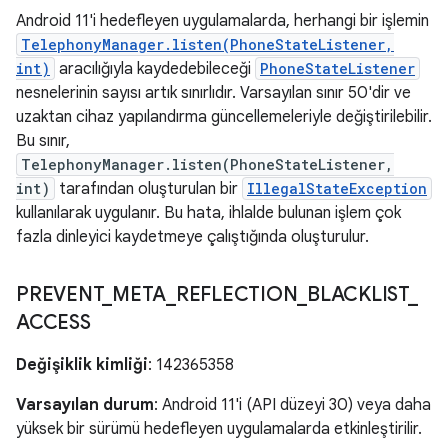
Android 11'i hedefleyen uygulamalarda, herhangi bir işlemin
TelephonyManager.listen(PhoneStateListener,
int)
aracılığıyla kaydedebileceği
PhoneStateListener
nesnelerinin sayısı artık sınırlıdır. Varsayılan sınır 50'dir ve
uzaktan cihaz yapılandırma güncellemeleriyle değiştirilebilir.
Bu sınır,
TelephonyManager.listen(PhoneStateListener,
int)
tarafından oluşturulan bir
IllegalStateException
kullanılarak uygulanır. Bu hata, ihlalde bulunan işlem çok
fazla dinleyici kaydetmeye çalıştığında oluşturulur.
PREVENT
_
META
_
REFLECTION
_
BLACKLIST
_
ACCESS
Değişiklik kimliği
: 142365358
Varsayılan durum
: Android 11'i (API düzeyi 30) veya daha
yüksek bir sürümü hedefleyen uygulamalarda etkinleştirilir.