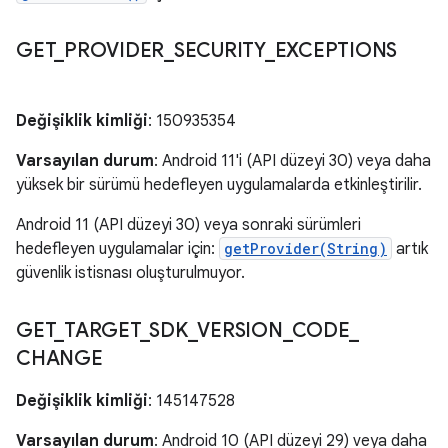
GET
_
PROVIDER
_
SECURITY
_
EXCEPTIONS
Değişiklik kimliği
: 150935354
Varsayılan durum
: Android 11'i (API düzeyi 30) veya daha
yüksek bir sürümü hedefleyen uygulamalarda etkinleştirilir.
Android 11 (API düzeyi 30) veya sonraki sürümleri
hedefleyen uygulamalar için:
getProvider(String)
artık
güvenlik istisnası oluşturulmuyor.
GET
_
TARGET
_
SDK
_
VERSION
_
CODE
_
CHANGE
Değişiklik kimliği
: 145147528
Varsayılan durum
: Android 10 (API düzeyi 29) veya daha