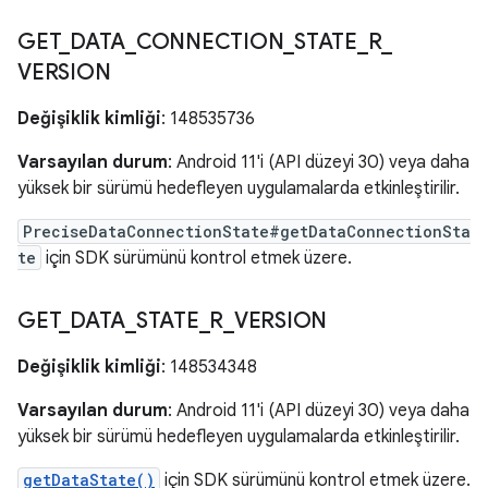
GET
_
DATA
_
CONNECTION
_
STATE
_
R
_
VERSION
Değişiklik kimliği
: 148535736
Varsayılan durum
: Android 11'i (API düzeyi 30) veya daha
yüksek bir sürümü hedefleyen uygulamalarda etkinleştirilir.
PreciseDataConnectionState#getDataConnectionSta
te
için SDK sürümünü kontrol etmek üzere.
GET
_
DATA
_
STATE
_
R
_
VERSION
Değişiklik kimliği
: 148534348
Varsayılan durum
: Android 11'i (API düzeyi 30) veya daha
yüksek bir sürümü hedefleyen uygulamalarda etkinleştirilir.
getDataState()
için SDK sürümünü kontrol etmek üzere.