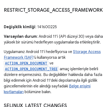
RESTRICT
_
STORAGE
_
ACCESS
_
FRAMEWORK
Değişiklik kimliği
: 141600225
Varsayılan durum
: Android 11'i (API düzeyi 30) veya daha
yüksek bir sürümü hedefleyen uygulamalarda etkinleştirilir.
Uygulamanız Android 11'i hedefliyorsa ve
Storage Access
Framework (SAF)
'ü kullanıyorsa artık
ACTION_OPEN_DOCUMENT
ve
ACTION_OPEN_DOCUMENT_TREE
amaç işlemleriyle belirli
dizinlere erişemezsiniz. Bu değişiklikler hakkında daha fazla
bilgi edinmek için Android 11'deki depolamayla ilgili gizlilik
güncellemelerinin ele alındığı sayfadaki
Belge erişimi
kısıtlamaları
bölümüne bakın.
SELINUX
_
LATEST
_
CHANGES