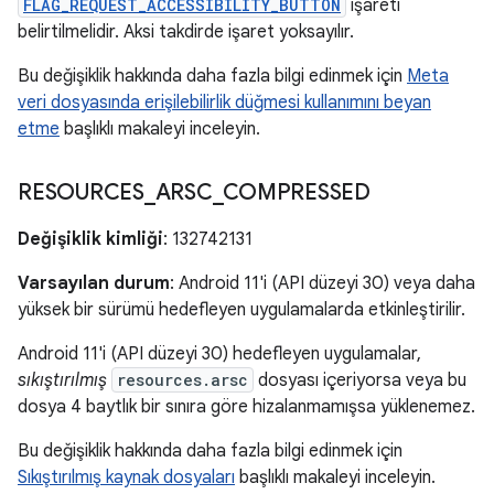
FLAG_REQUEST_ACCESSIBILITY_BUTTON
işareti
belirtilmelidir. Aksi takdirde işaret yoksayılır.
Bu değişiklik hakkında daha fazla bilgi edinmek için
Meta
veri dosyasında erişilebilirlik düğmesi kullanımını beyan
etme
başlıklı makaleyi inceleyin.
RESOURCES
_
ARSC
_
COMPRESSED
Değişiklik kimliği
: 132742131
Varsayılan durum
: Android 11'i (API düzeyi 30) veya daha
yüksek bir sürümü hedefleyen uygulamalarda etkinleştirilir.
Android 11'i (API düzeyi 30) hedefleyen uygulamalar,
sıkıştırılmış
resources.arsc
dosyası içeriyorsa veya bu
dosya 4 baytlık bir sınıra göre hizalanmamışsa yüklenemez.
Bu değişiklik hakkında daha fazla bilgi edinmek için
Sıkıştırılmış kaynak dosyaları
başlıklı makaleyi inceleyin.