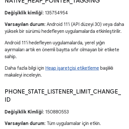
NATIVE
_
HEAP
_
POINTER
_
TAGGING
Değişiklik kimliği
: 135754954
Varsayılan durum
: Android 11'i (API düzeyi 30) veya daha
yüksek bir sürümü hedefleyen uygulamalarda etkinleştirilir.
Android 11'i hedefleyen uygulamalarda, yerel yığın
ayırmaları artık en önemli baytta sıfır olmayan bir etikete
sahip.
Daha fazla bilgi için
Heap işaretçisi etiketleme
başlıklı
makaleyi inceleyin.
PHONE
_
STATE
_
LISTENER
_
LIMIT
_
CHANGE
_
ID
Değişiklik Kimliği
: 150880553
Varsayılan durum
: Tüm uygulamalar için etkin.