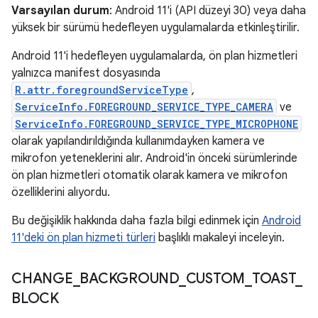
Varsayılan durum
: Android 11'i (API düzeyi 30) veya daha
yüksek bir sürümü hedefleyen uygulamalarda etkinleştirilir.
Android 11'i hedefleyen uygulamalarda, ön plan hizmetleri
yalnızca manifest dosyasında
R.attr.foregroundServiceType
,
ServiceInfo.FOREGROUND_SERVICE_TYPE_CAMERA
ve
ServiceInfo.FOREGROUND_SERVICE_TYPE_MICROPHONE
olarak yapılandırıldığında kullanımdayken kamera ve
mikrofon yeteneklerini alır. Android'in önceki sürümlerinde
ön plan hizmetleri otomatik olarak kamera ve mikrofon
özelliklerini alıyordu.
Bu değişiklik hakkında daha fazla bilgi edinmek için
Android
11'deki ön plan hizmeti türleri
başlıklı makaleyi inceleyin.
CHANGE
_
BACKGROUND
_
CUSTOM
_
TOAST
_
BLOCK