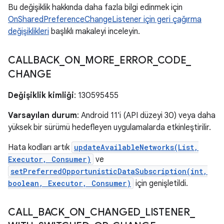
Bu değişiklik hakkında daha fazla bilgi edinmek için
OnSharedPreferenceChangeListener için geri çağırma
değişiklikleri
başlıklı makaleyi inceleyin.
CALLBACK
_
ON
_
MORE
_
ERROR
_
CODE
_
CHANGE
Değişiklik kimliği
: 130595455
Varsayılan durum
: Android 11'i (API düzeyi 30) veya daha
yüksek bir sürümü hedefleyen uygulamalarda etkinleştirilir.
Hata kodları artık
updateAvailableNetworks(List,
Executor, Consumer)
ve
setPreferredOpportunisticDataSubscription(int,
boolean, Executor, Consumer)
için genişletildi.
CALL
_
BACK
_
ON
_
CHANGED
_
LISTENER
_