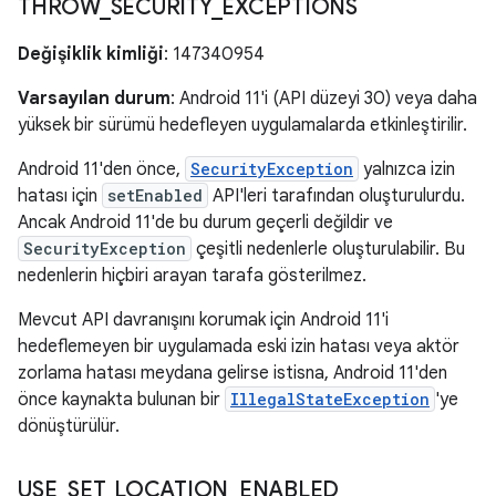
THROW
_
SECURITY
_
EXCEPTIONS
Değişiklik kimliği
: 147340954
Varsayılan durum
: Android 11'i (API düzeyi 30) veya daha
yüksek bir sürümü hedefleyen uygulamalarda etkinleştirilir.
Android 11'den önce,
SecurityException
yalnızca izin
hatası için
setEnabled
API'leri tarafından oluşturulurdu.
Ancak Android 11'de bu durum geçerli değildir ve
SecurityException
çeşitli nedenlerle oluşturulabilir. Bu
nedenlerin hiçbiri arayan tarafa gösterilmez.
Mevcut API davranışını korumak için Android 11'i
hedeflemeyen bir uygulamada eski izin hatası veya aktör
zorlama hatası meydana gelirse istisna, Android 11'den
önce kaynakta bulunan bir
IllegalStateException
'ye
dönüştürülür.
USE
_
SET
_
LOCATION
_
ENABLED