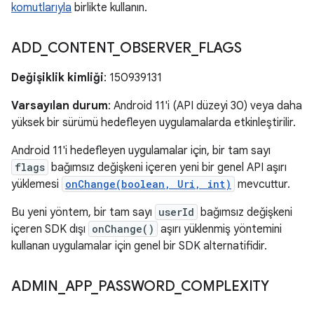
komutlarıyla
birlikte kullanın.
ADD
_
CONTENT
_
OBSERVER
_
FLAGS
Değişiklik kimliği
: 150939131
Varsayılan durum
: Android 11'i (API düzeyi 30) veya daha
yüksek bir sürümü hedefleyen uygulamalarda etkinleştirilir.
Android 11'i hedefleyen uygulamalar için, bir tam sayı
flags
bağımsız değişkeni içeren yeni bir genel API aşırı
yüklemesi
onChange(boolean, Uri, int)
mevcuttur.
Bu yeni yöntem, bir tam sayı
userId
bağımsız değişkeni
içeren SDK dışı
onChange()
aşırı yüklenmiş yöntemini
kullanan uygulamalar için genel bir SDK alternatifidir.
ADMIN
_
APP
_
PASSWORD
_
COMPLEXITY