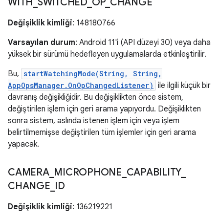
WITH
_
SWITCHED
_
OP
_
CHANGE
Değişiklik kimliği
: 148180766
Varsayılan durum
: Android 11'i (API düzeyi 30) veya daha
yüksek bir sürümü hedefleyen uygulamalarda etkinleştirilir.
Bu,
startWatchingMode(String, String,
AppOpsManager.OnOpChangedListener)
ile ilgili küçük bir
davranış değişikliğidir. Bu değişiklikten önce sistem,
değiştirilen işlem için geri arama yapıyordu. Değişiklikten
sonra sistem, aslında istenen işlem için veya işlem
belirtilmemişse değiştirilen tüm işlemler için geri arama
yapacak.
CAMERA
_
MICROPHONE
_
CAPABILITY
_
CHANGE
_
ID
Değişiklik kimliği
: 136219221