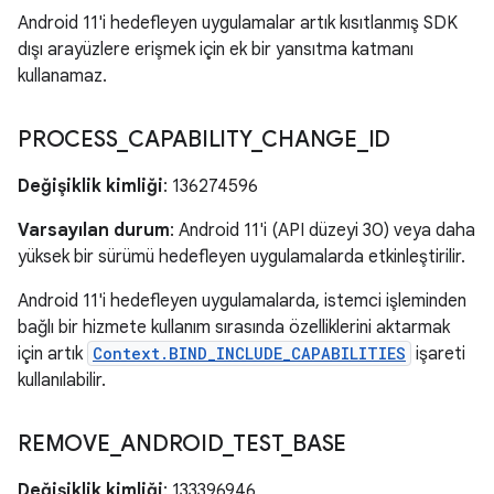
Android 11'i hedefleyen uygulamalar artık kısıtlanmış SDK
dışı arayüzlere erişmek için ek bir yansıtma katmanı
kullanamaz.
PROCESS
_
CAPABILITY
_
CHANGE
_
ID
Değişiklik kimliği
: 136274596
Varsayılan durum
: Android 11'i (API düzeyi 30) veya daha
yüksek bir sürümü hedefleyen uygulamalarda etkinleştirilir.
Android 11'i hedefleyen uygulamalarda, istemci işleminden
bağlı bir hizmete kullanım sırasında özelliklerini aktarmak
için artık
Context.BIND_INCLUDE_CAPABILITIES
işareti
kullanılabilir.
REMOVE
_
ANDROID
_
TEST
_
BASE
Değişiklik kimliği
: 133396946