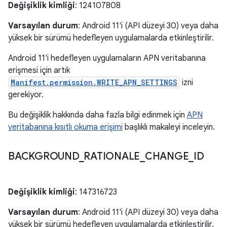
Değişiklik kimliği
: 124107808
Varsayılan durum
: Android 11'i (API düzeyi 30) veya daha
yüksek bir sürümü hedefleyen uygulamalarda etkinleştirilir.
Android 11'i hedefleyen uygulamaların APN veritabanına
erişmesi için artık
Manifest.permission.WRITE_APN_SETTINGS
izni
gerekiyor.
Bu değişiklik hakkında daha fazla bilgi edinmek için
APN
veritabanına kısıtlı okuma erişimi
başlıklı makaleyi inceleyin.
BACKGROUND
_
RATIONALE
_
CHANGE
_
ID
Değişiklik kimliği
: 147316723
Varsayılan durum
: Android 11'i (API düzeyi 30) veya daha
yüksek bir sürümü hedefleyen uygulamalarda etkinleştirilir.