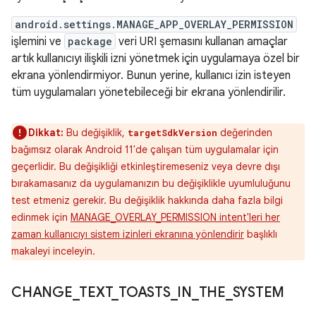
android.settings.MANAGE_APP_OVERLAY_PERMISSION
işlemini ve
package
veri URI şemasını kullanan amaçlar
artık kullanıcıyı ilişkili izni yönetmek için uygulamaya özel bir
ekrana yönlendirmiyor. Bunun yerine, kullanıcı izin isteyen
tüm uygulamaları yönetebileceği bir ekrana yönlendirilir.
Dikkat:
Bu değişiklik,
değerinden
targetSdkVersion
bağımsız olarak Android 11'de çalışan tüm uygulamalar için
geçerlidir. Bu değişikliği etkinleştiremeseniz veya devre dışı
bırakamasanız da uygulamanızın bu değişiklikle uyumluluğunu
test etmeniz gerekir. Bu değişiklik hakkında daha fazla bilgi
edinmek için
MANAGE_OVERLAY_PERMISSION intent'leri her
zaman kullanıcıyı sistem izinleri ekranına yönlendirir
başlıklı
makaleyi inceleyin.
CHANGE
_
TEXT
_
TOASTS
_
IN
_
THE
_
SYSTEM