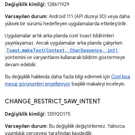
Değişiklik kimliği
: 128611929
Varsayılan durum
: Android 11'i (API düzeyi 30) veya daha
yüksek bir sürümü hedefleyen uygulamalarda etkinleştirilir.
Uygulamalar artık arka planda özel toast bildirimleri
yayınlayamaz. Ancak uygulamalar arka planda çalışırken
Toast.makeText(Context, CharSequence, int)
yöntemini ve varyantlarını kullanarak bildirim göstermeye
devam edebilir.
Bu değişiklik hakkında daha fazla bilgi edinmek için
Özel kısa
mesaj görünümleri engelleniyor
başlıklı makaleyi inceleyin.
CHANGE
_
RESTRICT
_
SAW
_
INTENT
Değişiklik kimliği
: 135920175
Varsayılan durum
: Bu değişiklik değiştirilemez. Yalnızca
uyumluluk çerçevesi tarafından kaydedilir.