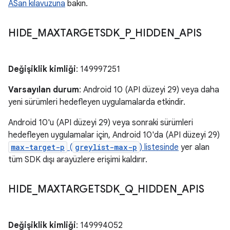
ASan kılavuzuna
bakın.
HIDE
_
MAXTARGETSDK
_
P
_
HIDDEN
_
APIS
Değişiklik kimliği
: 149997251
Varsayılan durum
: Android 10 (API düzeyi 29) veya daha
yeni sürümleri hedefleyen uygulamalarda etkindir.
Android 10'u (API düzeyi 29) veya sonraki sürümleri
hedefleyen uygulamalar için, Android 10'da (API düzeyi 29)
max-target-p
(
greylist-max-p
) listesinde
yer alan
tüm SDK dışı arayüzlere erişimi kaldırır.
HIDE
_
MAXTARGETSDK
_
Q
_
HIDDEN
_
APIS
Değişiklik kimliği
: 149994052