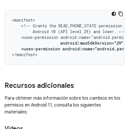
<!--
Grants
the
READ_PHONE_STATE
permission
on
Android
10
(API
level
29)
and
lower.
<uses-permission
android:maxSdkVersion="29"
<uses-permission
android:name="android.perm
</manifest>
Recursos adicionales
Para obtener más información sobre los cambios en los
permisos en Android 11, consulta los siguientes
materiales:
Videos