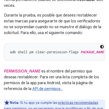
veces.
Durante la prueba, es posible que desees restablecer
estas marcas para asegurarte de que los verificadores
no se sorprendan cuando no se muestre el diálogo de la
solicitud. Para ello, usa el siguiente comando:
adb shell pm clear-permission-flags 
PACKAGE_NAME
P
PERMISSION_NAME
es el nombre del permiso que
deseas restablecer. Para ver una lista completa de los
permisos de la app para Android, visita la página de
referencia de la
API de permisos .
Nota:
Si tu app ya cumple las
prácticas recomendadas
para permisos
, no es necesario que la modifiques a fin de que