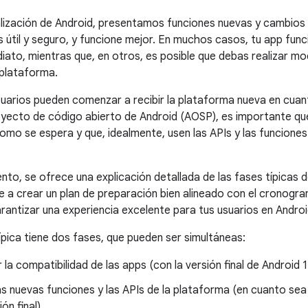
lización de Android, presentamos funciones nuevas y cambio
 útil y seguro, y funcione mejor. En muchos casos, tu app f
iato, mientras que, en otros, es posible que debas realizar mo
 plataforma.
uarios pueden comenzar a recibir la plataforma nueva en cuant
oyecto de código abierto de Android (AOSP), es importante que 
omo se espera y que, idealmente, usen las APIs y las funcione
to, se ofrece una explicación detallada de las fases típicas d
 a crear un plan de preparación bien alineado con el cronogra
rantizar una experiencia excelente para tus usuarios en Androi
ípica tiene dos fases, que pueden ser simultáneas:
 la compatibilidad de las apps (con la versión final de Android 1
as nuevas funciones y las APIs de la plataforma (en cuanto sea
ón final)