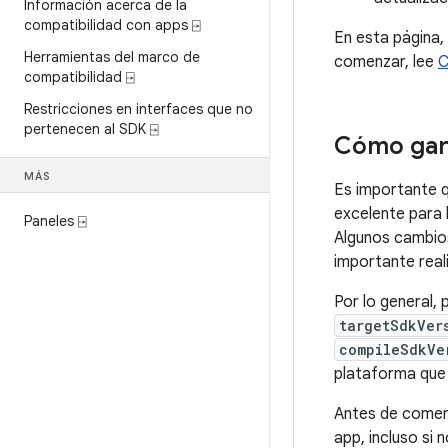
Información acerca de la
compatibilidad con apps ⍈
En esta página,
Herramientas del marco de
comenzar, lee
C
compatibilidad ⍈
Restricciones en interfaces que no
pertenecen al SDK ⍈
Cómo gara
MÁS
Es importante q
excelente para 
Paneles ⍈
Algunos cambios
importante reali
Por lo general, 
targetSdkVer
compileSdkVe
plataforma que 
Antes de comenz
app, incluso si