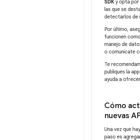
SDK
y opta por 
las que se des
detectarlos de
Por último, ase
funcionen como 
manejo de datos
o comunícate co
Te recomendamo
publiques la ap
ayuda a ofrecer
Cómo actu
nuevas AP
Una vez que hay
paso es agregar