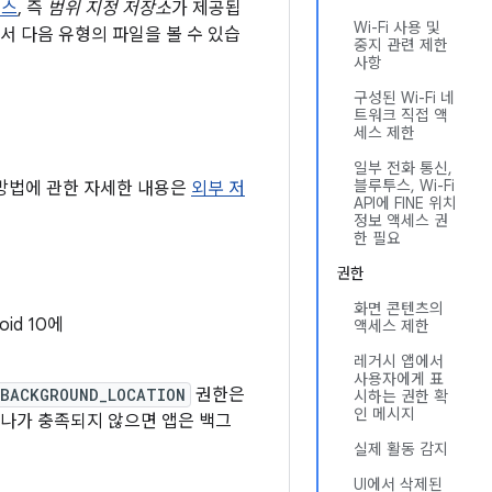
세스
, 즉
범위 지정 저장소
가 제공됩
Wi-Fi 사용 및
서 다음 유형의 파일을 볼 수 있습
중지 관련 제한
사항
구성된 Wi-Fi 네
트워크 직접 액
세스 제한
일부 전화 통신,
블루투스, Wi-Fi
 방법에 관한 자세한 내용은
외부 저
API에 FINE 위치
정보 액세스 권
한 필요
권한
화면 콘텐츠의
id 10에
액세스 제한
레거시 앱에서
사용자에게 표
_BACKGROUND_LOCATION
권한은
시하는 권한 확
인 메시지
하나가 충족되지 않으면 앱은 백그
실제 활동 감지
UI에서 삭제된