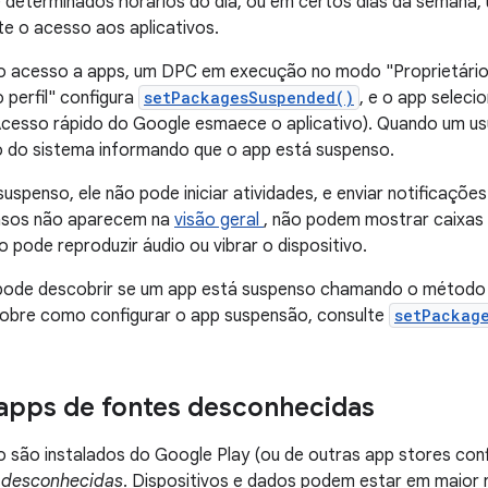
e determinados horários do dia, ou em certos dias da semana
e o acesso aos aplicativos.
 o acesso a apps, um DPC em execução no modo "Proprietário 
 perfil" configura
setPackagesSuspended()
, e o app selec
cesso rápido do Google esmaece o aplicativo). Quando um usu
o do sistema informando que o app está suspenso.
uspenso, ele não pode iniciar atividades, e enviar notificaçõe
nsos não aparecem na
visão geral
, não podem mostrar caixas d
o pode reproduzir áudio ou vibrar o dispositivo.
io pode descobrir se um app está suspenso chamando o métod
sobre como configurar o app suspensão, consulte
setPackag
apps de fontes desconhecidas
 são instalados do Google Play (ou de outras app stores co
 desconhecidas
. Dispositivos e dados podem estar em maior 