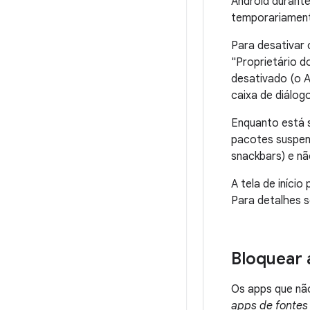
Android durant
temporariament
Para desativar
"Proprietário do
desativado (o A
caixa de diálog
Enquanto está s
pacotes suspe
snackbars) e nã
A tela de iníc
Para detalhes 
Bloquear 
Os apps que não
apps de fontes