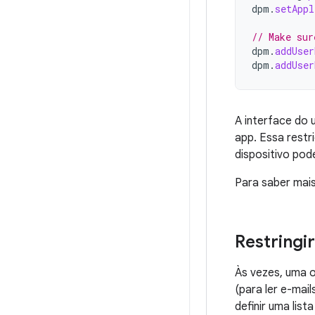
dpm
.
setAppl
// Make sur
dpm
.
addUser
dpm
.
addUser
A interface do 
app. Essa restr
dispositivo pod
Para saber mais
Restringi
Às vezes, uma 
(para ler e-mai
definir uma lis