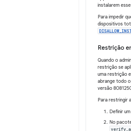
instalarem esse
Para impedir q
dispositivos to
DISALLOW_INS
Restrição em
Quando o admini
restrição se ap
uma restrição e
abrange todo o 
versão 8081250
Para restringir
Definir u
No pacote
verify_