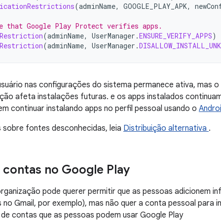
icationRestrictions
(
adminName
,
GOOGLE_PLAY_APK
,
newCon
e that Google Play Protect verifies apps.
Restriction
(
adminName
,
UserManager
.
ENSURE_VERIFY_APPS
)
Restriction
(
adminName
,
UserManager
.
DISALLOW_INSTALL_UNK
usuário nas configurações do sistema permanece ativa, mas o 
ição afeta instalações futuras. e os apps instalados continuam
em continuar instalando apps no perfil pessoal usando o
Andro
 sobre fontes desconhecidas, leia
Distribuição alternativa
.
r contas no Google Play
organização pode querer permitir que as pessoas adicionem i
ls no Gmail, por exemplo), mas não quer a conta pessoal para 
ta de contas que as pessoas podem usar Google Play