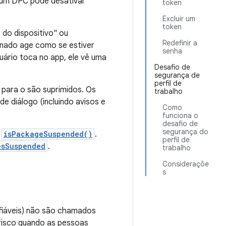
, um DPC pode desativar
token
Excluir um
token
do dispositivo" ou
Redefinir a
ionado age como se estiver
senha
ário toca no app, ele vê uma
Desafio de
segurança de
perfil de
s para o são suprimidos. Os
trabalho
e diálogo (incluindo avisos e
Como
funciona o
desafio de
segurança do
o
isPackageSuspended()
.
perfil de
esSuspended
.
trabalho
Consideraçõe
s
nfiáveis) não são chamados
risco quando as pessoas