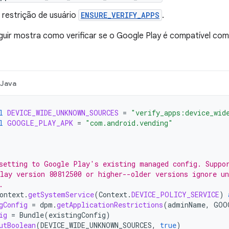
 restrição de usuário
ENSURE_VERIFY_APPS
.
uir mostra como verificar se o Google Play é compatível com
Java
l
DEVICE_WIDE_UNKNOWN_SOURCES
=
"verify_apps:device_wid
l
GOOGLE_PLAY_APK
=
"com.android.vending"
setting to Google Play's existing managed config. Suppo
lay version 80812500 or higher--older versions ignore un
.
ontext
.
getSystemService
(
Context
.
DEVICE_POLICY_SERVICE
)
gConfig
=
dpm
.
getApplicationRestrictions
(
adminName
,
GOO
ig
=
Bundle
(
existingConfig
)
utBoolean
(
DEVICE_WIDE_UNKNOWN_SOURCES
,
true
)