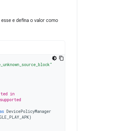
 esse e defina o valor como
e_unknown_source_block"
rted in
supported
as
DevicePolicyManager
GLE_PLAY_APK
)