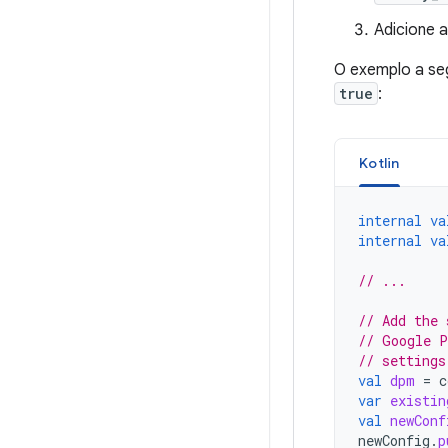
Adicione a
O exemplo a seg
true
:
Kotlin
internal
va
internal
va
// ...
// Add the 
// Google P
// settings
val
dpm
=
c
var
existin
val
newConf
newConfig
.
p