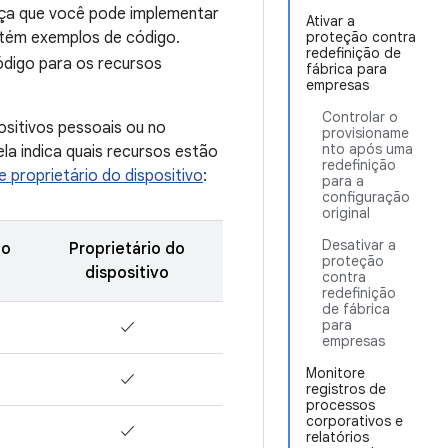
nça que você pode implementar
Ativar a
tém exemplos de código.
proteção contra
redefinição de
digo para os recursos
fábrica para
empresas
Controlar o
sitivos pessoais ou no
provisioname
nto após uma
la indica quais recursos estão
redefinição
e proprietário do dispositivo
:
para a
configuração
original
Desativar a
do
Proprietário do
proteção
dispositivo
contra
redefinição
de fábrica
para
✓
empresas
Monitore
✓
registros de
processos
corporativos e
✓
relatórios