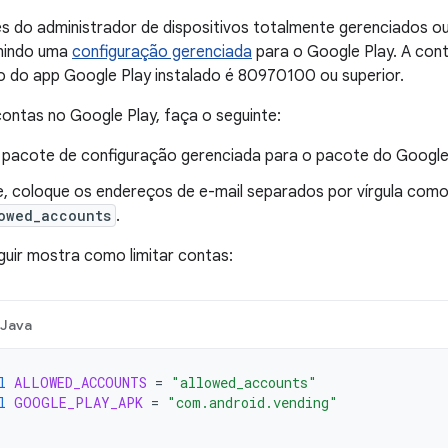
 do administrador de dispositivos totalmente gerenciados ou
finindo uma
configuração gerenciada
para o Google Play. A cont
o do app Google Play instalado é 80970100 ou superior.
 contas no Google Play, faça o seguinte:
m pacote de configuração gerenciada para o pacote do Googl
, coloque os endereços de e-mail separados por vírgula como 
owed_accounts
.
uir mostra como limitar contas:
Java
l
ALLOWED_ACCOUNTS
=
"allowed_accounts"
l
GOOGLE_PLAY_APK
=
"com.android.vending"