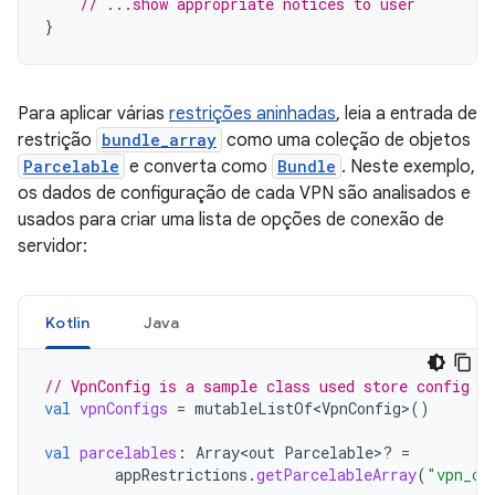
// ...show appropriate notices to user
}
Para aplicar várias
restrições aninhadas
, leia a entrada de
restrição
bundle_array
como uma coleção de objetos
Parcelable
e converta como
Bundle
. Neste exemplo,
os dados de configuração de cada VPN são analisados e
usados para criar uma lista de opções de conexão de
servidor:
Kotlin
Java
// VpnConfig is a sample class used store config d
val
vpnConfigs
=
mutableListOf<VpnConfig>
()
val
parcelables
:
Array<out
Parcelable>? 
=
appRestrictions
.
getParcelableArray
(
"vpn_co