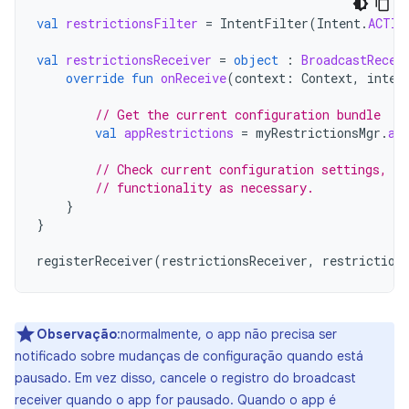
val
restrictionsFilter
=
IntentFilter
(
Intent
.
ACTIO
val
restrictionsReceiver
=
object
:
BroadcastRecei
override
fun
onReceive
(
context
:
Context
,
inten
// Get the current configuration bundle
val
appRestrictions
=
myRestrictionsMgr
.
ap
// Check current configuration settings, c
// functionality as necessary.
}
}
registerReceiver
(
restrictionsReceiver
,
restriction
Observação
:normalmente, o app não precisa ser
notificado sobre mudanças de configuração quando está
pausado. Em vez disso, cancele o registro do broadcast
receiver quando o app for pausado. Quando o app é