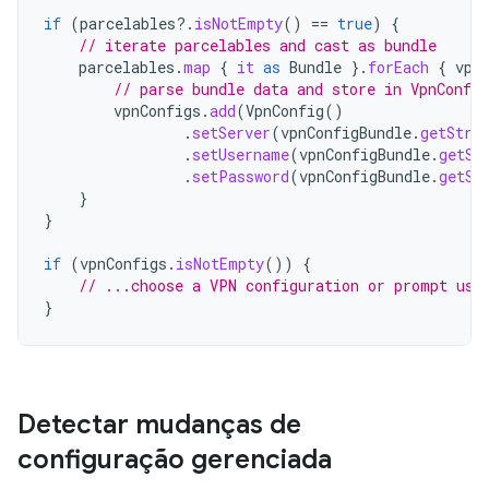
if
(
parcelables
?.
isNotEmpty
()
==
true
)
{
// iterate parcelables and cast as bundle
parcelables
.
map
{
it
as
Bundle
}.
forEach
{
vpn
// parse bundle data and store in VpnConfig
vpnConfigs
.
add
(
VpnConfig
()
.
setServer
(
vpnConfigBundle
.
getStri
.
setUsername
(
vpnConfigBundle
.
getSt
.
setPassword
(
vpnConfigBundle
.
getSt
}
}
if
(
vpnConfigs
.
isNotEmpty
())
{
// ...choose a VPN configuration or prompt use
}
Detectar mudanças de
configuração gerenciada