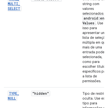
MULTI
_
string com
SELECT
valores
selecionados d
android:ent
Values
. Use
isso para
apresentar uma
lista de seleção
múltipla em que
mais de uma
entrada pode s
selecionada,
como para
escolher títulos
específicos par
a lista de
permissões.
TYPE
_
"hidden"
Tipo de restriç
NULL
oculta. Use ess
tipo para