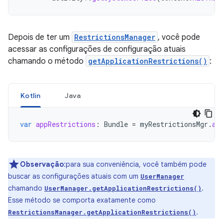
Depois de ter um
RestrictionsManager
, você pode
acessar as configurações de configuração atuais
chamando o método
getApplicationRestrictions()
:
Kotlin
Java
var
appRestrictions
:
Bundle
=
myRestrictionsMgr
.
ap
Observação
:para sua conveniência, você também pode
buscar as configurações atuais com um
UserManager
chamando
.
UserManager.getApplicationRestrictions()
Esse método se comporta exatamente como
.
RestrictionsManager.getApplicationRestrictions()