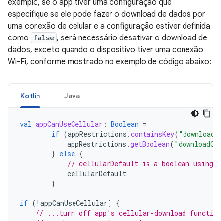
exemplo, se o app tiver uma configuração que
especifique se ele pode fazer o download de dados por
uma conexão de celular e a configuração estiver definida
como
false
, será necessário desativar o download de
dados, exceto quando o dispositivo tiver uma conexão
Wi-Fi, conforme mostrado no exemplo de código abaixo:
Kotlin
Java
val
appCanUseCellular
:
Boolean
=
if
(
appRestrictions
.
containsKey
(
"downloadO
appRestrictions
.
getBoolean
(
"downloadOn
}
else
{
// cellularDefault is a boolean using 
cellularDefault
}
if
(
!
appCanUseCellular
)
{
// ...turn off app's cellular-download functio