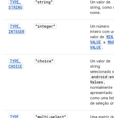
TYPE
_
"string"
Um valor de
STRING
string, como um
nome.
TYPE
_
"integer"
Um número
INTEGER
inteiro com um
MIN
_
valor de
VALUE
MAX
_
a
VALUE
.
TYPE
_
"choice"
Um valor de
CHOICE
string
selecionado em
android:ent
Values
,
normalmente
apresentado
como uma lista
de seleção únic
TYPE
_
"multi-select"
Uma matriz de