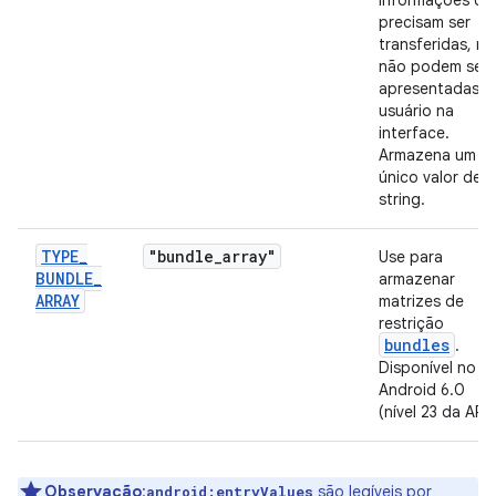
informações qu
precisam ser
transferidas, m
não podem ser
apresentadas a
usuário na
interface.
Armazena um
único valor de
string.
TYPE
_
"bundle
_
array"
Use para
BUNDLE
_
armazenar
ARRAY
matrizes de
restrição
bundles
.
Disponível no
Android 6.0
(nível 23 da API)
Observação
:
são legíveis por
android:entryValues