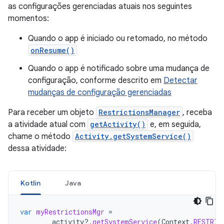
as configurações gerenciadas atuais nos seguintes
momentos:
Quando o app é iniciado ou retomado, no método
onResume()
Quando o app é notificado sobre uma mudança de
configuração, conforme descrito em
Detectar
mudanças de configuração gerenciadas
Para receber um objeto
RestrictionsManager
, receba
a atividade atual com
getActivity()
e, em seguida,
chame o método
Activity.getSystemService()
dessa atividade:
Kotlin
Java
var
myRestrictionsMgr
=
activity
?.
getSystemService
(
Context
.
RESTRIC