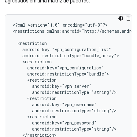
agrupados em uma matriz de pacotes:
<?xml
version="1.0"
encoding="utf-8"?>

<restrictions
xmlns:android="http://schemas.androi