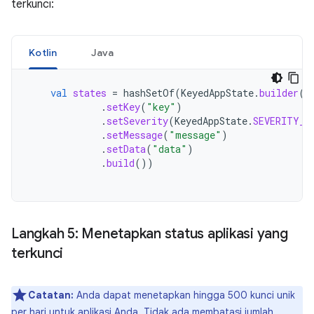
terkunci:
Kotlin
Java
val
states
=
hashSetOf
(
KeyedAppState
.
builder
()
.
setKey
(
"key"
)
.
setSeverity
(
KeyedAppState
.
SEVERITY_I
.
setMessage
(
"message"
)
.
setData
(
"data"
)
.
build
())
Langkah 5: Menetapkan status aplikasi yang
terkunci
Catatan:
Anda dapat menetapkan hingga 500 kunci unik
per hari untuk aplikasi Anda. Tidak ada membatasi jumlah