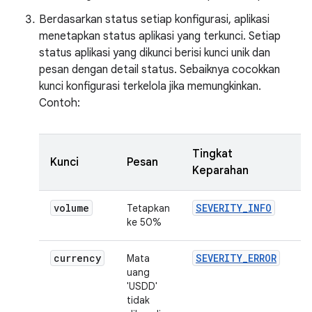
Berdasarkan status setiap konfigurasi, aplikasi
menetapkan status aplikasi yang terkunci. Setiap
status aplikasi yang dikunci berisi kunci unik dan
pesan dengan detail status. Sebaiknya cocokkan
kunci konfigurasi terkelola jika memungkinkan.
Contoh:
Tingkat
S
Kunci
Pesan
Keparahan
w
volume
SEVERITY_INFO
1
Tetapkan
ke 50%
currency
SEVERITY_ERROR
1
Mata
uang
'USDD'
tidak