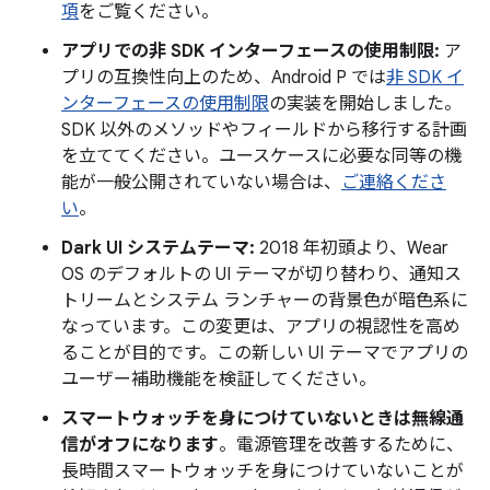
項
をご覧ください。
アプリでの非 SDK インターフェースの使用制限:
ア
プリの互換性向上のため、Android P では
非 SDK イ
ンターフェースの使用制限
の実装を開始しました。
SDK 以外のメソッドやフィールドから移行する計画
を立ててください。ユースケースに必要な同等の機
能が一般公開されていない場合は、
ご連絡くださ
い
。
Dark UI システムテーマ:
2018 年初頭より、Wear
OS のデフォルトの UI テーマが切り替わり、通知ス
トリームとシステム ランチャーの背景色が暗色系に
なっています。この変更は、アプリの視認性を高め
ることが目的です。この新しい UI テーマでアプリの
ユーザー補助機能を検証してください。
スマートウォッチを身につけていないときは無線通
信がオフになります
。電源管理を改善するために、
長時間スマートウォッチを身につけていないことが